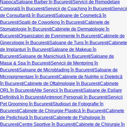
Napoca
Saloane Barber în București
Servicii de Remodelare
Corporală în București
Servicii de Coaching în București
Servicii
de Consultanță în București
Saloane de Cosmetică în
București
Spații de Coworking în București
Cabinete de
Stomatologie în București
Cabinete de Dermatologie în
București
Organizatori de Evenimente în București
Cabinete de
Ginecologie în București
Saloane de Tuns în București
Cabinete
de Implanturi în București
Saloane de Makeup în
București
Saloane de Manichiură în București
Saloane de
Masaj & Spa în București
Servicii de Mentoring în
București
Saloane de Microblading în București
Saloane de
Micropigmentare în București
Cabinete de Nutriție și Dietetică
în București
Cabinete de Oftalmologie în București
Cabinete
ORL în București
Alte Servicii în București
Saloane de Epilare
Definitivă în București
Antrenori Personali în București
Servicii
Pet Grooming în București
Studiouri de Fotografie în
București
Cabinete de Chirurgie Plastică în București
Cabinete
de Pedichiură în București
Cabinete de Psihologie în
București
Centre Sportive în București
Cabinete de Chirurgie în