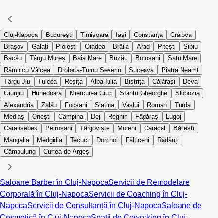
Cluj-Napoca
București
Timișoara
Iași
Constanța
Craiova
Brașov
Galați
Ploiești
Oradea
Brăila
Arad
Pitești
Sibiu
Bacău
Târgu Mureș
Baia Mare
Buzău
Botoșani
Satu Mare
Râmnicu Vâlcea
Drobeta-Turnu Severin
Suceava
Piatra Neamț
Târgu Jiu
Tulcea
Reșița
Alba Iulia
Bistrița
Călărași
Deva
Giurgiu
Hunedoara
Miercurea Ciuc
Sfântu Gheorghe
Slobozia
Alexandria
Zalău
Focșani
Slatina
Vaslui
Roman
Turda
Mediaș
Onești
Câmpina
Dej
Reghin
Făgăraș
Lugoj
Caransebeș
Petroșani
Târgoviște
Moreni
Caracal
Băilești
Mangalia
Medgidia
Tecuci
Dorohoi
Fălticeni
Rădăuți
Câmpulung
Curtea de Argeș
Saloane Barber în Cluj-Napoca
Servicii de Remodelare
Corporală în Cluj-Napoca
Servicii de Coaching în Cluj-
Napoca
Servicii de Consultanță în Cluj-Napoca
Saloane de
Cosmetică în Cluj-Napoca
Spații de Coworking în Cluj-