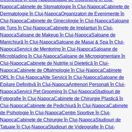
Napoca
Cabinete de Stomatologie în Cluj-Napoca
Cabinete de
Dermatologie în Cluj-Napoca
Organizatori de Evenimente în
Cluj-Napoca
Cabinete de Ginecologie în Cluj-Napoca
Saloane
de Tuns în Cluj-Napoca
Cabinete de Implanturi în Cluj-
Napoca
Saloane de Makeup în Cluj-Napoca
Saloane de
Manichiură în Cluj-Napoca
Saloane de Masaj & Spa în Cluj-
Napoca
Servicii de Mentoring în Cluj-Napoca
Saloane de
Microblading în Cluj-Napoca
Saloane de Micropigmentare în
Cluj-Napoca
Cabinete de Nutriție și Dietetică în Cluj-
Napoca
Cabinete de Oftalmologie în Cluj-Napoca
Cabinete
ORL în Cluj-Napoca
Alte Servicii în Cluj-Napoca
Saloane de
Epilare Definitivă în Cluj-Napoca
Antrenori Personali în Cluj-
Napoca
Servicii Pet Grooming în Cluj-Napoca
Studiouri de
Fotografie în Cluj-Napoca
Cabinete de Chirurgie Plastică în
Cluj-Napoca
Cabinete de Pedichiură în Cluj-Napoca
Cabinete
de Psihologie în Cluj-Napoca
Centre Sportive în Cluj-
Napoca
Cabinete de Chirurgie în Cluj-Napoca
Studiouri de
Tatuaje în Cluj-Napoca
Studiouri de Videografie în Cluj-