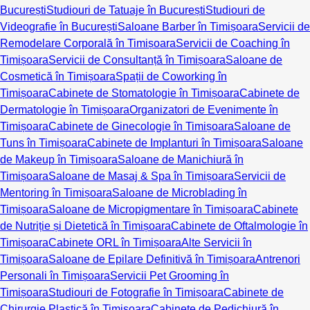
București
Studiouri de Tatuaje în București
Studiouri de
Videografie în București
Saloane Barber în Timișoara
Servicii de
Remodelare Corporală în Timișoara
Servicii de Coaching în
Timișoara
Servicii de Consultanță în Timișoara
Saloane de
Cosmetică în Timișoara
Spații de Coworking în
Timișoara
Cabinete de Stomatologie în Timișoara
Cabinete de
Dermatologie în Timișoara
Organizatori de Evenimente în
Timișoara
Cabinete de Ginecologie în Timișoara
Saloane de
Tuns în Timișoara
Cabinete de Implanturi în Timișoara
Saloane
de Makeup în Timișoara
Saloane de Manichiură în
Timișoara
Saloane de Masaj & Spa în Timișoara
Servicii de
Mentoring în Timișoara
Saloane de Microblading în
Timișoara
Saloane de Micropigmentare în Timișoara
Cabinete
de Nutriție și Dietetică în Timișoara
Cabinete de Oftalmologie în
Timișoara
Cabinete ORL în Timișoara
Alte Servicii în
Timișoara
Saloane de Epilare Definitivă în Timișoara
Antrenori
Personali în Timișoara
Servicii Pet Grooming în
Timișoara
Studiouri de Fotografie în Timișoara
Cabinete de
Chirurgie Plastică în Timișoara
Cabinete de Pedichiură în