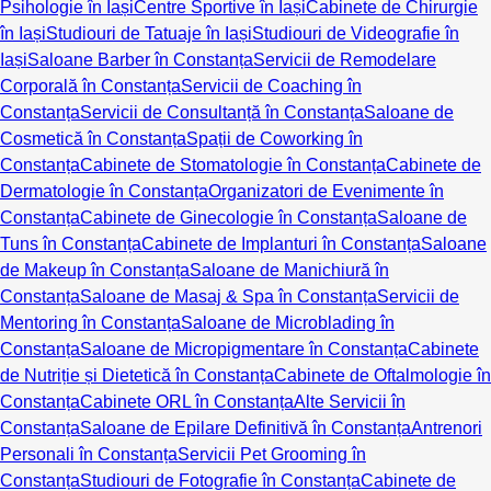
Psihologie în Iași
Centre Sportive în Iași
Cabinete de Chirurgie
în Iași
Studiouri de Tatuaje în Iași
Studiouri de Videografie în
Iași
Saloane Barber în Constanța
Servicii de Remodelare
Corporală în Constanța
Servicii de Coaching în
Constanța
Servicii de Consultanță în Constanța
Saloane de
Cosmetică în Constanța
Spații de Coworking în
Constanța
Cabinete de Stomatologie în Constanța
Cabinete de
Dermatologie în Constanța
Organizatori de Evenimente în
Constanța
Cabinete de Ginecologie în Constanța
Saloane de
Tuns în Constanța
Cabinete de Implanturi în Constanța
Saloane
de Makeup în Constanța
Saloane de Manichiură în
Constanța
Saloane de Masaj & Spa în Constanța
Servicii de
Mentoring în Constanța
Saloane de Microblading în
Constanța
Saloane de Micropigmentare în Constanța
Cabinete
de Nutriție și Dietetică în Constanța
Cabinete de Oftalmologie în
Constanța
Cabinete ORL în Constanța
Alte Servicii în
Constanța
Saloane de Epilare Definitivă în Constanța
Antrenori
Personali în Constanța
Servicii Pet Grooming în
Constanța
Studiouri de Fotografie în Constanța
Cabinete de