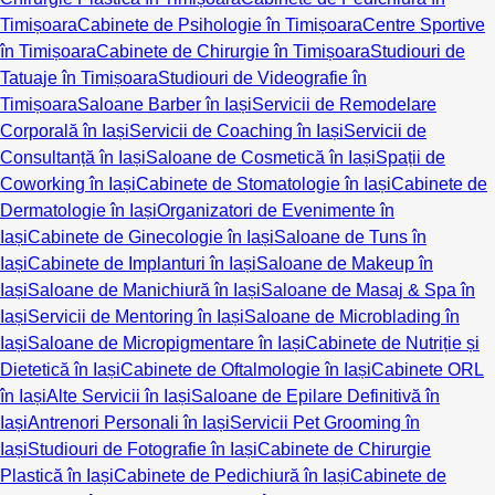
Timișoara
Cabinete de Psihologie în Timișoara
Centre Sportive
în Timișoara
Cabinete de Chirurgie în Timișoara
Studiouri de
Tatuaje în Timișoara
Studiouri de Videografie în
Timișoara
Saloane Barber în Iași
Servicii de Remodelare
Corporală în Iași
Servicii de Coaching în Iași
Servicii de
Consultanță în Iași
Saloane de Cosmetică în Iași
Spații de
Coworking în Iași
Cabinete de Stomatologie în Iași
Cabinete de
Dermatologie în Iași
Organizatori de Evenimente în
Iași
Cabinete de Ginecologie în Iași
Saloane de Tuns în
Iași
Cabinete de Implanturi în Iași
Saloane de Makeup în
Iași
Saloane de Manichiură în Iași
Saloane de Masaj & Spa în
Iași
Servicii de Mentoring în Iași
Saloane de Microblading în
Iași
Saloane de Micropigmentare în Iași
Cabinete de Nutriție și
Dietetică în Iași
Cabinete de Oftalmologie în Iași
Cabinete ORL
în Iași
Alte Servicii în Iași
Saloane de Epilare Definitivă în
Iași
Antrenori Personali în Iași
Servicii Pet Grooming în
Iași
Studiouri de Fotografie în Iași
Cabinete de Chirurgie
Plastică în Iași
Cabinete de Pedichiură în Iași
Cabinete de