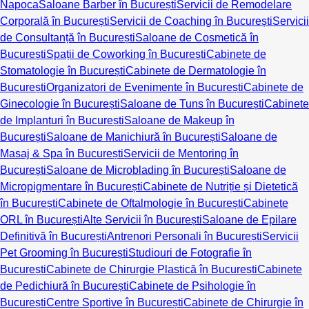
Napoca
Saloane Barber în București
Servicii de Remodelare
Corporală în București
Servicii de Coaching în București
Servicii
de Consultanță în București
Saloane de Cosmetică în
București
Spații de Coworking în București
Cabinete de
Stomatologie în București
Cabinete de Dermatologie în
București
Organizatori de Evenimente în București
Cabinete de
Ginecologie în București
Saloane de Tuns în București
Cabinete
de Implanturi în București
Saloane de Makeup în
București
Saloane de Manichiură în București
Saloane de
Masaj & Spa în București
Servicii de Mentoring în
București
Saloane de Microblading în București
Saloane de
Micropigmentare în București
Cabinete de Nutriție și Dietetică
în București
Cabinete de Oftalmologie în București
Cabinete
ORL în București
Alte Servicii în București
Saloane de Epilare
Definitivă în București
Antrenori Personali în București
Servicii
Pet Grooming în București
Studiouri de Fotografie în
București
Cabinete de Chirurgie Plastică în București
Cabinete
de Pedichiură în București
Cabinete de Psihologie în
București
Centre Sportive în București
Cabinete de Chirurgie în