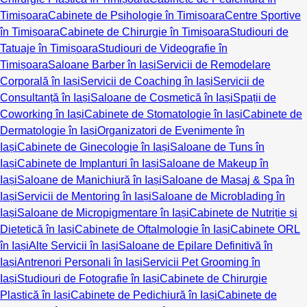
Timișoara
Cabinete de Psihologie în Timișoara
Centre Sportive
în Timișoara
Cabinete de Chirurgie în Timișoara
Studiouri de
Tatuaje în Timișoara
Studiouri de Videografie în
Timișoara
Saloane Barber în Iași
Servicii de Remodelare
Corporală în Iași
Servicii de Coaching în Iași
Servicii de
Consultanță în Iași
Saloane de Cosmetică în Iași
Spații de
Coworking în Iași
Cabinete de Stomatologie în Iași
Cabinete de
Dermatologie în Iași
Organizatori de Evenimente în
Iași
Cabinete de Ginecologie în Iași
Saloane de Tuns în
Iași
Cabinete de Implanturi în Iași
Saloane de Makeup în
Iași
Saloane de Manichiură în Iași
Saloane de Masaj & Spa în
Iași
Servicii de Mentoring în Iași
Saloane de Microblading în
Iași
Saloane de Micropigmentare în Iași
Cabinete de Nutriție și
Dietetică în Iași
Cabinete de Oftalmologie în Iași
Cabinete ORL
în Iași
Alte Servicii în Iași
Saloane de Epilare Definitivă în
Iași
Antrenori Personali în Iași
Servicii Pet Grooming în
Iași
Studiouri de Fotografie în Iași
Cabinete de Chirurgie
Plastică în Iași
Cabinete de Pedichiură în Iași
Cabinete de