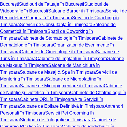
București
Studiouri de Tatuaje în București
Studiouri de
Videografie în București
Saloane Barber în Timișoara
Servicii de
Remodelare Corporală în Timișoara
Servicii de Coaching în
Timișoara
Servicii de Consultanță în Timișoara
Saloane de
Cosmetică în Timișoara
Spații de Coworking în
Timișoara
Cabinete de Stomatologie în Timișoara
Cabinete de
Dermatologie în Timișoara
Organizatori de Evenimente în
Timișoara
Cabinete de Ginecologie în Timișoara
Saloane de
Tuns în Timișoara
Cabinete de Implanturi în Timișoara
Saloane
de Makeup în Timișoara
Saloane de Manichiură în
Timișoara
Saloane de Masaj & Spa în Timișoara
Servicii de
Mentoring în Timișoara
Saloane de Microblading în
Timișoara
Saloane de Micropigmentare în Timișoara
Cabinete
de Nutriție și Dietetică în Timișoara
Cabinete de Oftalmologie în
Timișoara
Cabinete ORL în Timișoara
Alte Servicii în
Timișoara
Saloane de Epilare Definitivă în Timișoara
Antrenori
Personali în Timișoara
Servicii Pet Grooming în
Timișoara
Studiouri de Fotografie în Timișoara
Cabinete de
Chirurgie Plastică în Timișoara
Cabinete de Pedichiură în