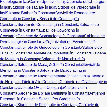
Psihologie în Iași
Centre Sportive în Iași
Cabinete de Chirurgie
în Iași
Studiouri de Tatuaje în Iași
Studiouri de Videografie în
Iași
Saloane Barber în Constanța
Servicii de Remodelare
Corporală în Constanța
Servicii de Coaching în
Constanța
Servicii de Consultanță în Constanța
Saloane de
Cosmetică în Constanța
Spații de Coworking în
Constanța
Cabinete de Stomatologie în Constanța
Cabinete de
Dermatologie în Constanța
Organizatori de Evenimente în
Constanța
Cabinete de Ginecologie în Constanța
Saloane de
Tuns în Constanța
Cabinete de Implanturi în Constanța
Saloane
de Makeup în Constanța
Saloane de Manichiură în
Constanța
Saloane de Masaj & Spa în Constanța
Servicii de
Mentoring în Constanța
Saloane de Microblading în
Constanța
Saloane de Micropigmentare în Constanța
Cabinete
de Nutriție și Dietetică în Constanța
Cabinete de Oftalmologie în
Constanța
Cabinete ORL în Constanța
Alte Servicii în
Constanța
Saloane de Epilare Definitivă în Constanța
Antrenori
Personali în Constanța
Servicii Pet Grooming în
Constanța
Studiouri de Fotografie în Constanța
Cabinete de