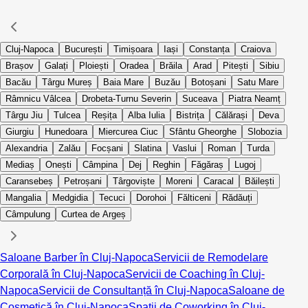
Cluj-Napoca
București
Timișoara
Iași
Constanța
Craiova
Brașov
Galați
Ploiești
Oradea
Brăila
Arad
Pitești
Sibiu
Bacău
Târgu Mureș
Baia Mare
Buzău
Botoșani
Satu Mare
Râmnicu Vâlcea
Drobeta-Turnu Severin
Suceava
Piatra Neamț
Târgu Jiu
Tulcea
Reșița
Alba Iulia
Bistrița
Călărași
Deva
Giurgiu
Hunedoara
Miercurea Ciuc
Sfântu Gheorghe
Slobozia
Alexandria
Zalău
Focșani
Slatina
Vaslui
Roman
Turda
Mediaș
Onești
Câmpina
Dej
Reghin
Făgăraș
Lugoj
Caransebeș
Petroșani
Târgoviște
Moreni
Caracal
Băilești
Mangalia
Medgidia
Tecuci
Dorohoi
Fălticeni
Rădăuți
Câmpulung
Curtea de Argeș
Saloane Barber în Cluj-Napoca
Servicii de Remodelare
Corporală în Cluj-Napoca
Servicii de Coaching în Cluj-
Napoca
Servicii de Consultanță în Cluj-Napoca
Saloane de
Cosmetică în Cluj-Napoca
Spații de Coworking în Cluj-