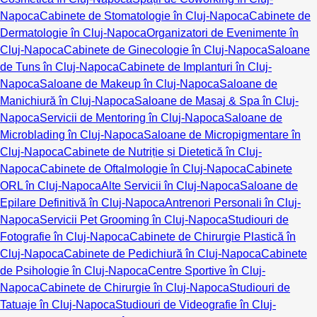
Napoca
Cabinete de Stomatologie în Cluj-Napoca
Cabinete de
Dermatologie în Cluj-Napoca
Organizatori de Evenimente în
Cluj-Napoca
Cabinete de Ginecologie în Cluj-Napoca
Saloane
de Tuns în Cluj-Napoca
Cabinete de Implanturi în Cluj-
Napoca
Saloane de Makeup în Cluj-Napoca
Saloane de
Manichiură în Cluj-Napoca
Saloane de Masaj & Spa în Cluj-
Napoca
Servicii de Mentoring în Cluj-Napoca
Saloane de
Microblading în Cluj-Napoca
Saloane de Micropigmentare în
Cluj-Napoca
Cabinete de Nutriție și Dietetică în Cluj-
Napoca
Cabinete de Oftalmologie în Cluj-Napoca
Cabinete
ORL în Cluj-Napoca
Alte Servicii în Cluj-Napoca
Saloane de
Epilare Definitivă în Cluj-Napoca
Antrenori Personali în Cluj-
Napoca
Servicii Pet Grooming în Cluj-Napoca
Studiouri de
Fotografie în Cluj-Napoca
Cabinete de Chirurgie Plastică în
Cluj-Napoca
Cabinete de Pedichiură în Cluj-Napoca
Cabinete
de Psihologie în Cluj-Napoca
Centre Sportive în Cluj-
Napoca
Cabinete de Chirurgie în Cluj-Napoca
Studiouri de
Tatuaje în Cluj-Napoca
Studiouri de Videografie în Cluj-