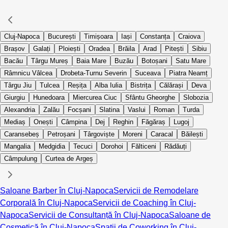
Cluj-Napoca
București
Timișoara
Iași
Constanța
Craiova
Brașov
Galați
Ploiești
Oradea
Brăila
Arad
Pitești
Sibiu
Bacău
Târgu Mureș
Baia Mare
Buzău
Botoșani
Satu Mare
Râmnicu Vâlcea
Drobeta-Turnu Severin
Suceava
Piatra Neamț
Târgu Jiu
Tulcea
Reșița
Alba Iulia
Bistrița
Călărași
Deva
Giurgiu
Hunedoara
Miercurea Ciuc
Sfântu Gheorghe
Slobozia
Alexandria
Zalău
Focșani
Slatina
Vaslui
Roman
Turda
Mediaș
Onești
Câmpina
Dej
Reghin
Făgăraș
Lugoj
Caransebeș
Petroșani
Târgoviște
Moreni
Caracal
Băilești
Mangalia
Medgidia
Tecuci
Dorohoi
Fălticeni
Rădăuți
Câmpulung
Curtea de Argeș
Saloane Barber în Cluj-Napoca
Servicii de Remodelare
Corporală în Cluj-Napoca
Servicii de Coaching în Cluj-
Napoca
Servicii de Consultanță în Cluj-Napoca
Saloane de
Cosmetică în Cluj-Napoca
Spații de Coworking în Cluj-