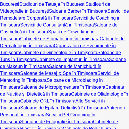
București
Studiouri de Tatuaje în București
Studiouri de
Videografie în București
Saloane Barber în Timișoara
Servicii de
Remodelare Corporală în Timișoara
Servicii de Coaching în
Timișoara
Servicii de Consultanță în Timișoara
Saloane de
Cosmetică în Timișoara
Spații de Coworking în
Timișoara
Cabinete de Stomatologie în Timișoara
Cabinete de
Dermatologie în Timișoara
Organizatori de Evenimente în
Timișoara
Cabinete de Ginecologie în Timișoara
Saloane de
Tuns în Timișoara
Cabinete de Implanturi în Timișoara
Saloane
de Makeup în Timișoara
Saloane de Manichiură în
Timișoara
Saloane de Masaj & Spa în Timișoara
Servicii de
Mentoring în Timișoara
Saloane de Microblading în
Timișoara
Saloane de Micropigmentare în Timișoara
Cabinete
de Nutriție și Dietetică în Timișoara
Cabinete de Oftalmologie în
Timișoara
Cabinete ORL în Timișoara
Alte Servicii în
Timișoara
Saloane de Epilare Definitivă în Timișoara
Antrenori
Personali în Timișoara
Servicii Pet Grooming în
Timișoara
Studiouri de Fotografie în Timișoara
Cabinete de
Chirurgie Plastică în Timișoara
Cabinete de Pedichiură în