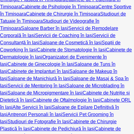
Timișoara
Cabinete de Psihologie în Timișoara
Centre Sportive
în Timișoara
Cabinete de Chirurgie în Timișoara
Studiouri de
Tatuaje în Timișoara
Studiouri de Videografie în
Timișoara
Saloane Barber în Iași
Servicii de Remodelare
Corporală în Iași
Servicii de Coaching în Iași
Servicii de
Consultanță în Iași
Saloane de Cosmetică în Iași
Spații de
Coworking în Iași
Cabinete de Stomatologie în Iași
Cabinete de
Dermatologie în Iași
Organizatori de Evenimente în
Iași
Cabinete de Ginecologie în Iași
Saloane de Tuns în
Iași
Cabinete de Implanturi în Iași
Saloane de Makeup în
Iași
Saloane de Manichiură în Iași
Saloane de Masaj & Spa în
Iași
Servicii de Mentoring în Iași
Saloane de Microblading în
Iași
Saloane de Micropigmentare în Iași
Cabinete de Nutriție și
Dietetică în Iași
Cabinete de Oftalmologie în Iași
Cabinete ORL
în Iași
Alte Servicii în Iași
Saloane de Epilare Definitivă în
Iași
Antrenori Personali în Iași
Servicii Pet Grooming în
Iași
Studiouri de Fotografie în Iași
Cabinete de Chirurgie
Plastică în Iași
Cabinete de Pedichiură în Iași
Cabinete de