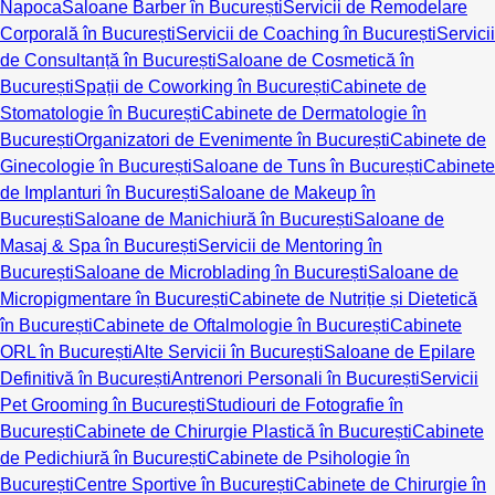
Napoca
Saloane Barber în București
Servicii de Remodelare
Corporală în București
Servicii de Coaching în București
Servicii
de Consultanță în București
Saloane de Cosmetică în
București
Spații de Coworking în București
Cabinete de
Stomatologie în București
Cabinete de Dermatologie în
București
Organizatori de Evenimente în București
Cabinete de
Ginecologie în București
Saloane de Tuns în București
Cabinete
de Implanturi în București
Saloane de Makeup în
București
Saloane de Manichiură în București
Saloane de
Masaj & Spa în București
Servicii de Mentoring în
București
Saloane de Microblading în București
Saloane de
Micropigmentare în București
Cabinete de Nutriție și Dietetică
în București
Cabinete de Oftalmologie în București
Cabinete
ORL în București
Alte Servicii în București
Saloane de Epilare
Definitivă în București
Antrenori Personali în București
Servicii
Pet Grooming în București
Studiouri de Fotografie în
București
Cabinete de Chirurgie Plastică în București
Cabinete
de Pedichiură în București
Cabinete de Psihologie în
București
Centre Sportive în București
Cabinete de Chirurgie în