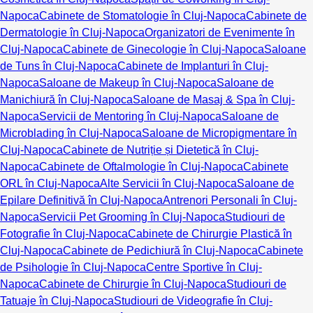
Napoca
Cabinete de Stomatologie în Cluj-Napoca
Cabinete de
Dermatologie în Cluj-Napoca
Organizatori de Evenimente în
Cluj-Napoca
Cabinete de Ginecologie în Cluj-Napoca
Saloane
de Tuns în Cluj-Napoca
Cabinete de Implanturi în Cluj-
Napoca
Saloane de Makeup în Cluj-Napoca
Saloane de
Manichiură în Cluj-Napoca
Saloane de Masaj & Spa în Cluj-
Napoca
Servicii de Mentoring în Cluj-Napoca
Saloane de
Microblading în Cluj-Napoca
Saloane de Micropigmentare în
Cluj-Napoca
Cabinete de Nutriție și Dietetică în Cluj-
Napoca
Cabinete de Oftalmologie în Cluj-Napoca
Cabinete
ORL în Cluj-Napoca
Alte Servicii în Cluj-Napoca
Saloane de
Epilare Definitivă în Cluj-Napoca
Antrenori Personali în Cluj-
Napoca
Servicii Pet Grooming în Cluj-Napoca
Studiouri de
Fotografie în Cluj-Napoca
Cabinete de Chirurgie Plastică în
Cluj-Napoca
Cabinete de Pedichiură în Cluj-Napoca
Cabinete
de Psihologie în Cluj-Napoca
Centre Sportive în Cluj-
Napoca
Cabinete de Chirurgie în Cluj-Napoca
Studiouri de
Tatuaje în Cluj-Napoca
Studiouri de Videografie în Cluj-