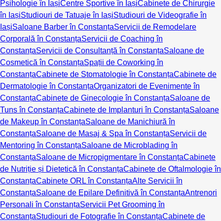
Psihologie în Iași
Centre Sportive în Iași
Cabinete de Chirurgie
în Iași
Studiouri de Tatuaje în Iași
Studiouri de Videografie în
Iași
Saloane Barber în Constanța
Servicii de Remodelare
Corporală în Constanța
Servicii de Coaching în
Constanța
Servicii de Consultanță în Constanța
Saloane de
Cosmetică în Constanța
Spații de Coworking în
Constanța
Cabinete de Stomatologie în Constanța
Cabinete de
Dermatologie în Constanța
Organizatori de Evenimente în
Constanța
Cabinete de Ginecologie în Constanța
Saloane de
Tuns în Constanța
Cabinete de Implanturi în Constanța
Saloane
de Makeup în Constanța
Saloane de Manichiură în
Constanța
Saloane de Masaj & Spa în Constanța
Servicii de
Mentoring în Constanța
Saloane de Microblading în
Constanța
Saloane de Micropigmentare în Constanța
Cabinete
de Nutriție și Dietetică în Constanța
Cabinete de Oftalmologie în
Constanța
Cabinete ORL în Constanța
Alte Servicii în
Constanța
Saloane de Epilare Definitivă în Constanța
Antrenori
Personali în Constanța
Servicii Pet Grooming în
Constanța
Studiouri de Fotografie în Constanța
Cabinete de