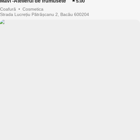
Mavi -Atelierul de frumusete
5.00
Coafură
•
Cosmetica
Strada Lucrețiu Pătrășcanu 2, Bacău 600204