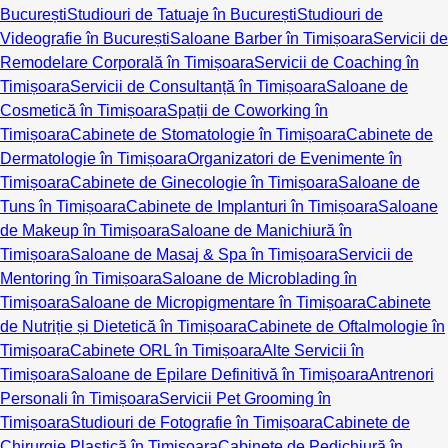
București
Studiouri de Tatuaje în București
Studiouri de
Videografie în București
Saloane Barber în Timișoara
Servicii de
Remodelare Corporală în Timișoara
Servicii de Coaching în
Timișoara
Servicii de Consultanță în Timișoara
Saloane de
Cosmetică în Timișoara
Spații de Coworking în
Timișoara
Cabinete de Stomatologie în Timișoara
Cabinete de
Dermatologie în Timișoara
Organizatori de Evenimente în
Timișoara
Cabinete de Ginecologie în Timișoara
Saloane de
Tuns în Timișoara
Cabinete de Implanturi în Timișoara
Saloane
de Makeup în Timișoara
Saloane de Manichiură în
Timișoara
Saloane de Masaj & Spa în Timișoara
Servicii de
Mentoring în Timișoara
Saloane de Microblading în
Timișoara
Saloane de Micropigmentare în Timișoara
Cabinete
de Nutriție și Dietetică în Timișoara
Cabinete de Oftalmologie în
Timișoara
Cabinete ORL în Timișoara
Alte Servicii în
Timișoara
Saloane de Epilare Definitivă în Timișoara
Antrenori
Personali în Timișoara
Servicii Pet Grooming în
Timișoara
Studiouri de Fotografie în Timișoara
Cabinete de
Chirurgie Plastică în Timișoara
Cabinete de Pedichiură în