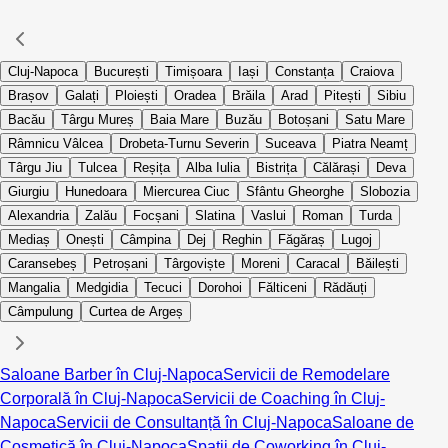
Cluj-Napoca
București
Timișoara
Iași
Constanța
Craiova
Brașov
Galați
Ploiești
Oradea
Brăila
Arad
Pitești
Sibiu
Bacău
Târgu Mureș
Baia Mare
Buzău
Botoșani
Satu Mare
Râmnicu Vâlcea
Drobeta-Turnu Severin
Suceava
Piatra Neamț
Târgu Jiu
Tulcea
Reșița
Alba Iulia
Bistrița
Călărași
Deva
Giurgiu
Hunedoara
Miercurea Ciuc
Sfântu Gheorghe
Slobozia
Alexandria
Zalău
Focșani
Slatina
Vaslui
Roman
Turda
Mediaș
Onești
Câmpina
Dej
Reghin
Făgăraș
Lugoj
Caransebeș
Petroșani
Târgoviște
Moreni
Caracal
Băilești
Mangalia
Medgidia
Tecuci
Dorohoi
Fălticeni
Rădăuți
Câmpulung
Curtea de Argeș
Saloane Barber în Cluj-Napoca
Servicii de Remodelare
Corporală în Cluj-Napoca
Servicii de Coaching în Cluj-
Napoca
Servicii de Consultanță în Cluj-Napoca
Saloane de
Cosmetică în Cluj-Napoca
Spații de Coworking în Cluj-