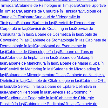
Timișoara
Cabinete de Psihologie în Timișoara
Centre Sportive
în Timișoara
Cabinete de Chirurgie în Timișoara
Studiouri de
Tatuaje în Timișoara
Studiouri de Videografie în
Timișoara
Saloane Barber în Iași
Servicii de Remodelare
Corporală în Iași
Servicii de Coaching în Iași
Servicii de
Consultanță în Iași
Saloane de Cosmetică în Iași
Spații de
Coworking în Iași
Cabinete de Stomatologie în Iași
Cabinete de
Dermatologie în Iași
Organizatori de Evenimente în
Iași
Cabinete de Ginecologie în Iași
Saloane de Tuns în
Iași
Cabinete de Implanturi în Iași
Saloane de Makeup în
Iași
Saloane de Manichiură în Iași
Saloane de Masaj & Spa în
Iași
Servicii de Mentoring în Iași
Saloane de Microblading în
Iași
Saloane de Micropigmentare în Iași
Cabinete de Nutriție și
Dietetică în Iași
Cabinete de Oftalmologie în Iași
Cabinete ORL
în Iași
Alte Servicii în Iași
Saloane de Epilare Definitivă în
Iași
Antrenori Personali în Iași
Servicii Pet Grooming în
Iași
Studiouri de Fotografie în Iași
Cabinete de Chirurgie
Plastică în Iași
Cabinete de Pedichiură în Iași
Cabinete de