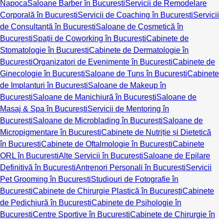
Napoca
Saloane Barber în București
Servicii de Remodelare
Corporală în București
Servicii de Coaching în București
Servicii
de Consultanță în București
Saloane de Cosmetică în
București
Spații de Coworking în București
Cabinete de
Stomatologie în București
Cabinete de Dermatologie în
București
Organizatori de Evenimente în București
Cabinete de
Ginecologie în București
Saloane de Tuns în București
Cabinete
de Implanturi în București
Saloane de Makeup în
București
Saloane de Manichiură în București
Saloane de
Masaj & Spa în București
Servicii de Mentoring în
București
Saloane de Microblading în București
Saloane de
Micropigmentare în București
Cabinete de Nutriție și Dietetică
în București
Cabinete de Oftalmologie în București
Cabinete
ORL în București
Alte Servicii în București
Saloane de Epilare
Definitivă în București
Antrenori Personali în București
Servicii
Pet Grooming în București
Studiouri de Fotografie în
București
Cabinete de Chirurgie Plastică în București
Cabinete
de Pedichiură în București
Cabinete de Psihologie în
București
Centre Sportive în București
Cabinete de Chirurgie în