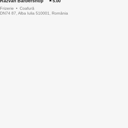
Razvan Barbershop
5.00
Frizerie
•
Coafură
DN74 87, Alba Iulia 510001, România