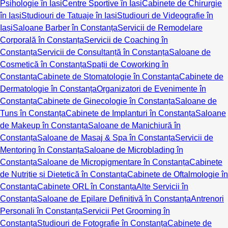
Psihologie în Iași
Centre Sportive în Iași
Cabinete de Chirurgie
în Iași
Studiouri de Tatuaje în Iași
Studiouri de Videografie în
Iași
Saloane Barber în Constanța
Servicii de Remodelare
Corporală în Constanța
Servicii de Coaching în
Constanța
Servicii de Consultanță în Constanța
Saloane de
Cosmetică în Constanța
Spații de Coworking în
Constanța
Cabinete de Stomatologie în Constanța
Cabinete de
Dermatologie în Constanța
Organizatori de Evenimente în
Constanța
Cabinete de Ginecologie în Constanța
Saloane de
Tuns în Constanța
Cabinete de Implanturi în Constanța
Saloane
de Makeup în Constanța
Saloane de Manichiură în
Constanța
Saloane de Masaj & Spa în Constanța
Servicii de
Mentoring în Constanța
Saloane de Microblading în
Constanța
Saloane de Micropigmentare în Constanța
Cabinete
de Nutriție și Dietetică în Constanța
Cabinete de Oftalmologie în
Constanța
Cabinete ORL în Constanța
Alte Servicii în
Constanța
Saloane de Epilare Definitivă în Constanța
Antrenori
Personali în Constanța
Servicii Pet Grooming în
Constanța
Studiouri de Fotografie în Constanța
Cabinete de