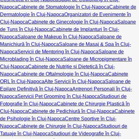
Napoca
Cabinete de Stomatologie în Cluj-Napoca
Cabinete de
Dermatologie în Cluj-Napoca
Organizatori de Evenimente în
Cluj-Napoca
Cabinete de Ginecologie în Cluj-Napoca
Saloane
de Tuns în Cluj-Napoca
Cabinete de Implanturi în Cluj-
Napoca
Saloane de Makeup în Cluj-Napoca
Saloane de
Manichiură în Cluj-Napoca
Saloane de Masaj & Spa în Cluj-
Napoca
Servicii de Mentoring în Cluj-Napoca
Saloane de
Microblading în Cluj-Napoca
Saloane de Micropigmentare în
Cluj-Napoca
Cabinete de Nutriție și Dietetică în Cluj-
Napoca
Cabinete de Oftalmologie în Cluj-Napoca
Cabinete
ORL în Cluj-Napoca
Alte Servicii în Cluj-Napoca
Saloane de
Epilare Definitivă în Cluj-Napoca
Antrenori Personali în Cluj-
Napoca
Servicii Pet Grooming în Cluj-Napoca
Studiouri de
Fotografie în Cluj-Napoca
Cabinete de Chirurgie Plastică în
Cluj-Napoca
Cabinete de Pedichiură în Cluj-Napoca
Cabinete
de Psihologie în Cluj-Napoca
Centre Sportive în Cluj-
Napoca
Cabinete de Chirurgie în Cluj-Napoca
Studiouri de
Tatuaje în Cluj-Napoca
Studiouri de Videografie în Cluj-