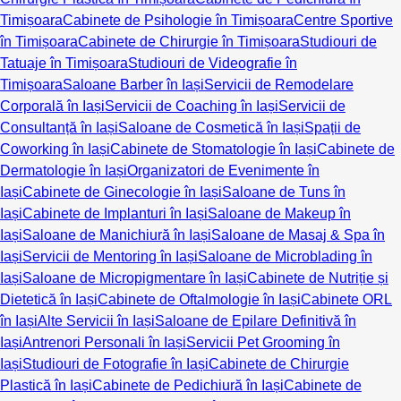
Timișoara
Cabinete de Psihologie în Timișoara
Centre Sportive
în Timișoara
Cabinete de Chirurgie în Timișoara
Studiouri de
Tatuaje în Timișoara
Studiouri de Videografie în
Timișoara
Saloane Barber în Iași
Servicii de Remodelare
Corporală în Iași
Servicii de Coaching în Iași
Servicii de
Consultanță în Iași
Saloane de Cosmetică în Iași
Spații de
Coworking în Iași
Cabinete de Stomatologie în Iași
Cabinete de
Dermatologie în Iași
Organizatori de Evenimente în
Iași
Cabinete de Ginecologie în Iași
Saloane de Tuns în
Iași
Cabinete de Implanturi în Iași
Saloane de Makeup în
Iași
Saloane de Manichiură în Iași
Saloane de Masaj & Spa în
Iași
Servicii de Mentoring în Iași
Saloane de Microblading în
Iași
Saloane de Micropigmentare în Iași
Cabinete de Nutriție și
Dietetică în Iași
Cabinete de Oftalmologie în Iași
Cabinete ORL
în Iași
Alte Servicii în Iași
Saloane de Epilare Definitivă în
Iași
Antrenori Personali în Iași
Servicii Pet Grooming în
Iași
Studiouri de Fotografie în Iași
Cabinete de Chirurgie
Plastică în Iași
Cabinete de Pedichiură în Iași
Cabinete de