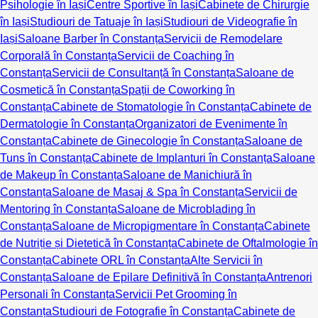
Psihologie în Iași
Centre Sportive în Iași
Cabinete de Chirurgie
în Iași
Studiouri de Tatuaje în Iași
Studiouri de Videografie în
Iași
Saloane Barber în Constanța
Servicii de Remodelare
Corporală în Constanța
Servicii de Coaching în
Constanța
Servicii de Consultanță în Constanța
Saloane de
Cosmetică în Constanța
Spații de Coworking în
Constanța
Cabinete de Stomatologie în Constanța
Cabinete de
Dermatologie în Constanța
Organizatori de Evenimente în
Constanța
Cabinete de Ginecologie în Constanța
Saloane de
Tuns în Constanța
Cabinete de Implanturi în Constanța
Saloane
de Makeup în Constanța
Saloane de Manichiură în
Constanța
Saloane de Masaj & Spa în Constanța
Servicii de
Mentoring în Constanța
Saloane de Microblading în
Constanța
Saloane de Micropigmentare în Constanța
Cabinete
de Nutriție și Dietetică în Constanța
Cabinete de Oftalmologie în
Constanța
Cabinete ORL în Constanța
Alte Servicii în
Constanța
Saloane de Epilare Definitivă în Constanța
Antrenori
Personali în Constanța
Servicii Pet Grooming în
Constanța
Studiouri de Fotografie în Constanța
Cabinete de