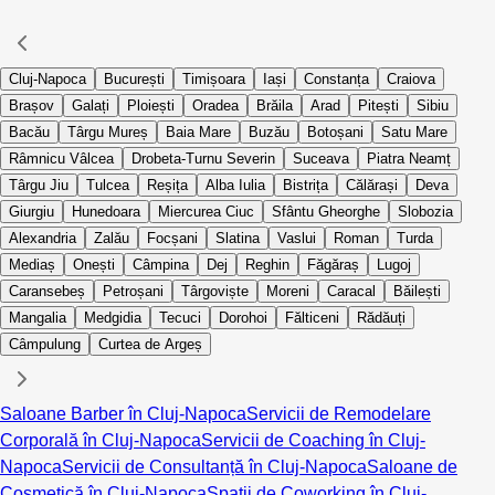
Cluj-Napoca
București
Timișoara
Iași
Constanța
Craiova
Brașov
Galați
Ploiești
Oradea
Brăila
Arad
Pitești
Sibiu
Bacău
Târgu Mureș
Baia Mare
Buzău
Botoșani
Satu Mare
Râmnicu Vâlcea
Drobeta-Turnu Severin
Suceava
Piatra Neamț
Târgu Jiu
Tulcea
Reșița
Alba Iulia
Bistrița
Călărași
Deva
Giurgiu
Hunedoara
Miercurea Ciuc
Sfântu Gheorghe
Slobozia
Alexandria
Zalău
Focșani
Slatina
Vaslui
Roman
Turda
Mediaș
Onești
Câmpina
Dej
Reghin
Făgăraș
Lugoj
Caransebeș
Petroșani
Târgoviște
Moreni
Caracal
Băilești
Mangalia
Medgidia
Tecuci
Dorohoi
Fălticeni
Rădăuți
Câmpulung
Curtea de Argeș
Saloane Barber în Cluj-Napoca
Servicii de Remodelare
Corporală în Cluj-Napoca
Servicii de Coaching în Cluj-
Napoca
Servicii de Consultanță în Cluj-Napoca
Saloane de
Cosmetică în Cluj-Napoca
Spații de Coworking în Cluj-