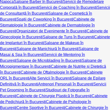
Napoca
Saloane Barber în București
Servicii de Remodelare
Corporală în București
Servicii de Coaching în București
Servicii
de Consultanță în București
Saloane de Cosmetică în
București
Spații de Coworking în București
Cabinete de
Stomatologie în București
Cabinete de Dermatologie în
București
Organizatori de Evenimente în București
Cabinete de
Ginecologie în București
Saloane de Tuns în București
Cabinete
de Implanturi în București
Saloane de Makeup în
București
Saloane de Manichiură în București
Saloane de
Masaj & Spa în București
Servicii de Mentoring în
București
Saloane de Microblading în București
Saloane de
Micropigmentare în București
Cabinete de Nutriție și Dietetică
în București
Cabinete de Oftalmologie în București
Cabinete
ORL în București
Alte Servicii în București
Saloane de Epilare
Definitivă în București
Antrenori Personali în București
Servicii
Pet Grooming în București
Studiouri de Fotografie în
București
Cabinete de Chirurgie Plastică în București
Cabinete
de Pedichiură în București
Cabinete de Psihologie în
București
Centre Sportive în București
Cabinete de Chirurgie în