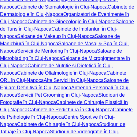
Napoca
Cabinete de Stomatologie în Cluj-Napoca
Cabinete de
Dermatologie în Cluj-Napoca
Organizatori de Evenimente în
Cluj-Napoca
Cabinete de Ginecologie în Cluj-Napoca
Saloane
de Tuns în Cluj-Napoca
Cabinete de Implanturi în Cluj-
Napoca
Saloane de Makeup în Cluj-Napoca
Saloane de
Manichiură în Cluj-Napoca
Saloane de Masaj & Spa în Cluj-
Napoca
Servicii de Mentoring în Cluj-Napoca
Saloane de
Microblading în Cluj-Napoca
Saloane de Micropigmentare în
Cluj-Napoca
Cabinete de Nutriție și Dietetică în Cluj-
Napoca
Cabinete de Oftalmologie în Cluj-Napoca
Cabinete
ORL în Cluj-Napoca
Alte Servicii în Cluj-Napoca
Saloane de
Epilare Definitivă în Cluj-Napoca
Antrenori Personali în Cluj-
Napoca
Servicii Pet Grooming în Cluj-Napoca
Studiouri de
Fotografie în Cluj-Napoca
Cabinete de Chirurgie Plastică în
Cluj-Napoca
Cabinete de Pedichiură în Cluj-Napoca
Cabinete
de Psihologie în Cluj-Napoca
Centre Sportive în Cluj-
Napoca
Cabinete de Chirurgie în Cluj-Napoca
Studiouri de
Tatuaje în Cluj-Napoca
Studiouri de Videografie în Cluj-