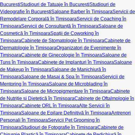
București
Studiouri de Tatuaje în București
Studiouri de
Videografie în București
Saloane Barber în Timișoara
Servicii de
Remodelare Corporală în Timișoara
Servicii de Coaching în
Timișoara
Servicii de Consultanță în Timișoara
Saloane de
Cosmetică în Timișoara
Spații de Coworking în
Timișoara
Cabinete de Stomatologie în Timișoara
Cabinete de
Dermatologie în Timișoara
Organizatori de Evenimente în
Timișoara
Cabinete de Ginecologie în Timișoara
Saloane de
Tuns în Timișoara
Cabinete de Implanturi în Timișoara
Saloane
de Makeup în Timișoara
Saloane de Manichiură în
Timișoara
Saloane de Masaj & Spa în Timișoara
Servicii de
Mentoring în Timișoara
Saloane de Microblading în
Timișoara
Saloane de Micropigmentare în Timișoara
Cabinete
de Nutriție și Dietetică în Timișoara
Cabinete de Oftalmologie în
Timișoara
Cabinete ORL în Timișoara
Alte Servicii în
Timișoara
Saloane de Epilare Definitivă în Timișoara
Antrenori
Personali în Timișoara
Servicii Pet Grooming în
Timișoara
Studiouri de Fotografie în Timișoara
Cabinete de
Chirurgie Plastică în Timișoara
Cabinete de Pedichiură în