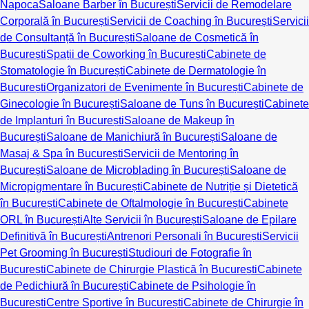
Napoca
Saloane Barber în București
Servicii de Remodelare
Corporală în București
Servicii de Coaching în București
Servicii
de Consultanță în București
Saloane de Cosmetică în
București
Spații de Coworking în București
Cabinete de
Stomatologie în București
Cabinete de Dermatologie în
București
Organizatori de Evenimente în București
Cabinete de
Ginecologie în București
Saloane de Tuns în București
Cabinete
de Implanturi în București
Saloane de Makeup în
București
Saloane de Manichiură în București
Saloane de
Masaj & Spa în București
Servicii de Mentoring în
București
Saloane de Microblading în București
Saloane de
Micropigmentare în București
Cabinete de Nutriție și Dietetică
în București
Cabinete de Oftalmologie în București
Cabinete
ORL în București
Alte Servicii în București
Saloane de Epilare
Definitivă în București
Antrenori Personali în București
Servicii
Pet Grooming în București
Studiouri de Fotografie în
București
Cabinete de Chirurgie Plastică în București
Cabinete
de Pedichiură în București
Cabinete de Psihologie în
București
Centre Sportive în București
Cabinete de Chirurgie în