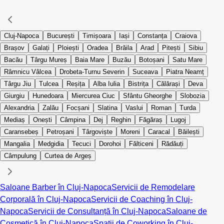
Cluj-Napoca
București
Timișoara
Iași
Constanța
Craiova
Brașov
Galați
Ploiești
Oradea
Brăila
Arad
Pitești
Sibiu
Bacău
Târgu Mureș
Baia Mare
Buzău
Botoșani
Satu Mare
Râmnicu Vâlcea
Drobeta-Turnu Severin
Suceava
Piatra Neamț
Târgu Jiu
Tulcea
Reșița
Alba Iulia
Bistrița
Călărași
Deva
Giurgiu
Hunedoara
Miercurea Ciuc
Sfântu Gheorghe
Slobozia
Alexandria
Zalău
Focșani
Slatina
Vaslui
Roman
Turda
Mediaș
Onești
Câmpina
Dej
Reghin
Făgăraș
Lugoj
Caransebeș
Petroșani
Târgoviște
Moreni
Caracal
Băilești
Mangalia
Medgidia
Tecuci
Dorohoi
Fălticeni
Rădăuți
Câmpulung
Curtea de Argeș
Saloane Barber în Cluj-Napoca
Servicii de Remodelare
Corporală în Cluj-Napoca
Servicii de Coaching în Cluj-
Napoca
Servicii de Consultanță în Cluj-Napoca
Saloane de
Cosmetică în Cluj-Napoca
Spații de Coworking în Cluj-