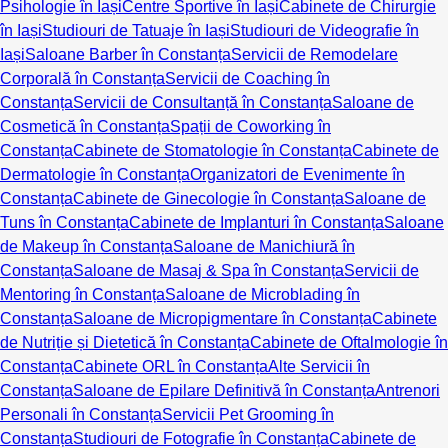
Psihologie în Iași
Centre Sportive în Iași
Cabinete de Chirurgie
în Iași
Studiouri de Tatuaje în Iași
Studiouri de Videografie în
Iași
Saloane Barber în Constanța
Servicii de Remodelare
Corporală în Constanța
Servicii de Coaching în
Constanța
Servicii de Consultanță în Constanța
Saloane de
Cosmetică în Constanța
Spații de Coworking în
Constanța
Cabinete de Stomatologie în Constanța
Cabinete de
Dermatologie în Constanța
Organizatori de Evenimente în
Constanța
Cabinete de Ginecologie în Constanța
Saloane de
Tuns în Constanța
Cabinete de Implanturi în Constanța
Saloane
de Makeup în Constanța
Saloane de Manichiură în
Constanța
Saloane de Masaj & Spa în Constanța
Servicii de
Mentoring în Constanța
Saloane de Microblading în
Constanța
Saloane de Micropigmentare în Constanța
Cabinete
de Nutriție și Dietetică în Constanța
Cabinete de Oftalmologie în
Constanța
Cabinete ORL în Constanța
Alte Servicii în
Constanța
Saloane de Epilare Definitivă în Constanța
Antrenori
Personali în Constanța
Servicii Pet Grooming în
Constanța
Studiouri de Fotografie în Constanța
Cabinete de