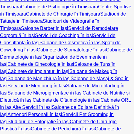
Timișoara
Cabinete de Psihologie în Timișoara
Centre Sportive
în Timișoara
Cabinete de Chirurgie în Timișoara
Studiouri de
Tatuaje în Timișoara
Studiouri de Videografie în
Timișoara
Saloane Barber în Iași
Servicii de Remodelare
Corporală în Iași
Servicii de Coaching în Iași
Servicii de
Consultanță în Iași
Saloane de Cosmetică în Iași
Spații de
Coworking în Iași
Cabinete de Stomatologie în Iași
Cabinete de
Dermatologie în Iași
Organizatori de Evenimente în
Iași
Cabinete de Ginecologie în Iași
Saloane de Tuns în
Iași
Cabinete de Implanturi în Iași
Saloane de Makeup în
Iași
Saloane de Manichiură în Iași
Saloane de Masaj & Spa în
Iași
Servicii de Mentoring în Iași
Saloane de Microblading în
Iași
Saloane de Micropigmentare în Iași
Cabinete de Nutriție și
Dietetică în Iași
Cabinete de Oftalmologie în Iași
Cabinete ORL
în Iași
Alte Servicii în Iași
Saloane de Epilare Definitivă în
Iași
Antrenori Personali în Iași
Servicii Pet Grooming în
Iași
Studiouri de Fotografie în Iași
Cabinete de Chirurgie
Plastică în Iași
Cabinete de Pedichiură în Iași
Cabinete de