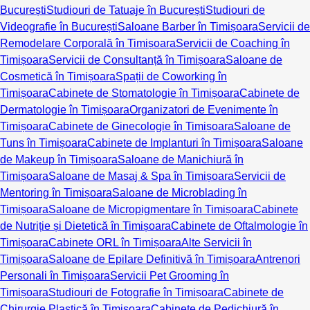
București
Studiouri de Tatuaje în București
Studiouri de
Videografie în București
Saloane Barber în Timișoara
Servicii de
Remodelare Corporală în Timișoara
Servicii de Coaching în
Timișoara
Servicii de Consultanță în Timișoara
Saloane de
Cosmetică în Timișoara
Spații de Coworking în
Timișoara
Cabinete de Stomatologie în Timișoara
Cabinete de
Dermatologie în Timișoara
Organizatori de Evenimente în
Timișoara
Cabinete de Ginecologie în Timișoara
Saloane de
Tuns în Timișoara
Cabinete de Implanturi în Timișoara
Saloane
de Makeup în Timișoara
Saloane de Manichiură în
Timișoara
Saloane de Masaj & Spa în Timișoara
Servicii de
Mentoring în Timișoara
Saloane de Microblading în
Timișoara
Saloane de Micropigmentare în Timișoara
Cabinete
de Nutriție și Dietetică în Timișoara
Cabinete de Oftalmologie în
Timișoara
Cabinete ORL în Timișoara
Alte Servicii în
Timișoara
Saloane de Epilare Definitivă în Timișoara
Antrenori
Personali în Timișoara
Servicii Pet Grooming în
Timișoara
Studiouri de Fotografie în Timișoara
Cabinete de
Chirurgie Plastică în Timișoara
Cabinete de Pedichiură în