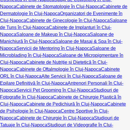
Napoca
Cabinete de Stomatologie în Cluj-Napoca
Cabinete de
Dermatologie în Cluj-Napoca
Organizatori de Evenimente în
Cluj-Napoca
Cabinete de Ginecologie în Cluj-Napoca
Saloane
de Tuns în Cluj-Napoca
Cabinete de Implanturi în Cluj-
Napoca
Saloane de Makeup în Cluj-Napoca
Saloane de
Manichiură în Cluj-Napoca
Saloane de Masaj & Spa în Cluj-
Napoca
Servicii de Mentoring în Cluj-Napoca
Saloane de
Microblading în Cluj-Napoca
Saloane de Micropigmentare în
Cluj-Napoca
Cabinete de Nutriție și Dietetică în Cluj-
Napoca
Cabinete de Oftalmologie în Cluj-Napoca
Cabinete
ORL în Cluj-Napoca
Alte Servicii în Cluj-Napoca
Saloane de
Epilare Definitivă în Cluj-Napoca
Antrenori Personali în Cluj-
Napoca
Servicii Pet Grooming în Cluj-Napoca
Studiouri de
Fotografie în Cluj-Napoca
Cabinete de Chirurgie Plastică în
Cluj-Napoca
Cabinete de Pedichiură în Cluj-Napoca
Cabinete
de Psihologie în Cluj-Napoca
Centre Sportive în Cluj-
Napoca
Cabinete de Chirurgie în Cluj-Napoca
Studiouri de
Tatuaje în Cluj-Napoca
Studiouri de Videografie în Cluj-