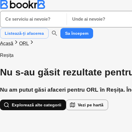
Ce serviciu ai nevoie?
Unde ai nevoie?
Listează-ți afacerea
Sa începem
Acasă
ORL
Reșița
Nu s-au găsit rezultate pentr
Nu am putut găsi afaceri pentru ORL în Reșița. Înc
Explorează alte categorii
Vezi pe hartă