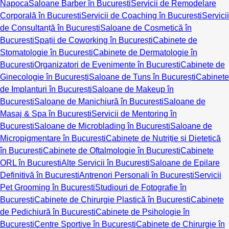
Napoca
Saloane Barber în București
Servicii de Remodelare
Corporală în București
Servicii de Coaching în București
Servicii
de Consultanță în București
Saloane de Cosmetică în
București
Spații de Coworking în București
Cabinete de
Stomatologie în București
Cabinete de Dermatologie în
București
Organizatori de Evenimente în București
Cabinete de
Ginecologie în București
Saloane de Tuns în București
Cabinete
de Implanturi în București
Saloane de Makeup în
București
Saloane de Manichiură în București
Saloane de
Masaj & Spa în București
Servicii de Mentoring în
București
Saloane de Microblading în București
Saloane de
Micropigmentare în București
Cabinete de Nutriție și Dietetică
în București
Cabinete de Oftalmologie în București
Cabinete
ORL în București
Alte Servicii în București
Saloane de Epilare
Definitivă în București
Antrenori Personali în București
Servicii
Pet Grooming în București
Studiouri de Fotografie în
București
Cabinete de Chirurgie Plastică în București
Cabinete
de Pedichiură în București
Cabinete de Psihologie în
București
Centre Sportive în București
Cabinete de Chirurgie în