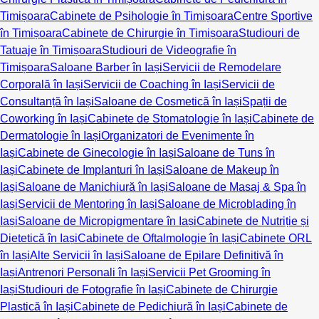
Timișoara
Cabinete de Psihologie în Timișoara
Centre Sportive
în Timișoara
Cabinete de Chirurgie în Timișoara
Studiouri de
Tatuaje în Timișoara
Studiouri de Videografie în
Timișoara
Saloane Barber în Iași
Servicii de Remodelare
Corporală în Iași
Servicii de Coaching în Iași
Servicii de
Consultanță în Iași
Saloane de Cosmetică în Iași
Spații de
Coworking în Iași
Cabinete de Stomatologie în Iași
Cabinete de
Dermatologie în Iași
Organizatori de Evenimente în
Iași
Cabinete de Ginecologie în Iași
Saloane de Tuns în
Iași
Cabinete de Implanturi în Iași
Saloane de Makeup în
Iași
Saloane de Manichiură în Iași
Saloane de Masaj & Spa în
Iași
Servicii de Mentoring în Iași
Saloane de Microblading în
Iași
Saloane de Micropigmentare în Iași
Cabinete de Nutriție și
Dietetică în Iași
Cabinete de Oftalmologie în Iași
Cabinete ORL
în Iași
Alte Servicii în Iași
Saloane de Epilare Definitivă în
Iași
Antrenori Personali în Iași
Servicii Pet Grooming în
Iași
Studiouri de Fotografie în Iași
Cabinete de Chirurgie
Plastică în Iași
Cabinete de Pedichiură în Iași
Cabinete de