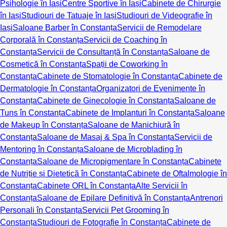
Psihologie în Iași
Centre Sportive în Iași
Cabinete de Chirurgie
în Iași
Studiouri de Tatuaje în Iași
Studiouri de Videografie în
Iași
Saloane Barber în Constanța
Servicii de Remodelare
Corporală în Constanța
Servicii de Coaching în
Constanța
Servicii de Consultanță în Constanța
Saloane de
Cosmetică în Constanța
Spații de Coworking în
Constanța
Cabinete de Stomatologie în Constanța
Cabinete de
Dermatologie în Constanța
Organizatori de Evenimente în
Constanța
Cabinete de Ginecologie în Constanța
Saloane de
Tuns în Constanța
Cabinete de Implanturi în Constanța
Saloane
de Makeup în Constanța
Saloane de Manichiură în
Constanța
Saloane de Masaj & Spa în Constanța
Servicii de
Mentoring în Constanța
Saloane de Microblading în
Constanța
Saloane de Micropigmentare în Constanța
Cabinete
de Nutriție și Dietetică în Constanța
Cabinete de Oftalmologie în
Constanța
Cabinete ORL în Constanța
Alte Servicii în
Constanța
Saloane de Epilare Definitivă în Constanța
Antrenori
Personali în Constanța
Servicii Pet Grooming în
Constanța
Studiouri de Fotografie în Constanța
Cabinete de