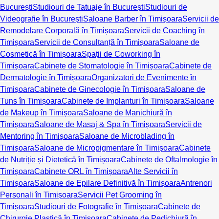
București
Studiouri de Tatuaje în București
Studiouri de
Videografie în București
Saloane Barber în Timișoara
Servicii de
Remodelare Corporală în Timișoara
Servicii de Coaching în
Timișoara
Servicii de Consultanță în Timișoara
Saloane de
Cosmetică în Timișoara
Spații de Coworking în
Timișoara
Cabinete de Stomatologie în Timișoara
Cabinete de
Dermatologie în Timișoara
Organizatori de Evenimente în
Timișoara
Cabinete de Ginecologie în Timișoara
Saloane de
Tuns în Timișoara
Cabinete de Implanturi în Timișoara
Saloane
de Makeup în Timișoara
Saloane de Manichiură în
Timișoara
Saloane de Masaj & Spa în Timișoara
Servicii de
Mentoring în Timișoara
Saloane de Microblading în
Timișoara
Saloane de Micropigmentare în Timișoara
Cabinete
de Nutriție și Dietetică în Timișoara
Cabinete de Oftalmologie în
Timișoara
Cabinete ORL în Timișoara
Alte Servicii în
Timișoara
Saloane de Epilare Definitivă în Timișoara
Antrenori
Personali în Timișoara
Servicii Pet Grooming în
Timișoara
Studiouri de Fotografie în Timișoara
Cabinete de
Chirurgie Plastică în Timișoara
Cabinete de Pedichiură în