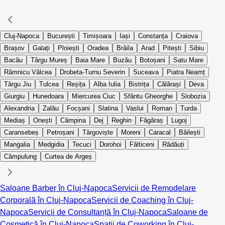
Cluj-Napoca
București
Timișoara
Iași
Constanța
Craiova
Brașov
Galați
Ploiești
Oradea
Brăila
Arad
Pitești
Sibiu
Bacău
Târgu Mureș
Baia Mare
Buzău
Botoșani
Satu Mare
Râmnicu Vâlcea
Drobeta-Turnu Severin
Suceava
Piatra Neamț
Târgu Jiu
Tulcea
Reșița
Alba Iulia
Bistrița
Călărași
Deva
Giurgiu
Hunedoara
Miercurea Ciuc
Sfântu Gheorghe
Slobozia
Alexandria
Zalău
Focșani
Slatina
Vaslui
Roman
Turda
Mediaș
Onești
Câmpina
Dej
Reghin
Făgăraș
Lugoj
Caransebeș
Petroșani
Târgoviște
Moreni
Caracal
Băilești
Mangalia
Medgidia
Tecuci
Dorohoi
Fălticeni
Rădăuți
Câmpulung
Curtea de Argeș
Saloane Barber în Cluj-Napoca
Servicii de Remodelare
Corporală în Cluj-Napoca
Servicii de Coaching în Cluj-
Napoca
Servicii de Consultanță în Cluj-Napoca
Saloane de
Cosmetică în Cluj-Napoca
Spații de Coworking în Cluj-