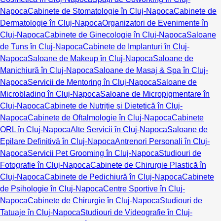
Napoca
Cabinete de Stomatologie în Cluj-Napoca
Cabinete de
Dermatologie în Cluj-Napoca
Organizatori de Evenimente în
Cluj-Napoca
Cabinete de Ginecologie în Cluj-Napoca
Saloane
de Tuns în Cluj-Napoca
Cabinete de Implanturi în Cluj-
Napoca
Saloane de Makeup în Cluj-Napoca
Saloane de
Manichiură în Cluj-Napoca
Saloane de Masaj & Spa în Cluj-
Napoca
Servicii de Mentoring în Cluj-Napoca
Saloane de
Microblading în Cluj-Napoca
Saloane de Micropigmentare în
Cluj-Napoca
Cabinete de Nutriție și Dietetică în Cluj-
Napoca
Cabinete de Oftalmologie în Cluj-Napoca
Cabinete
ORL în Cluj-Napoca
Alte Servicii în Cluj-Napoca
Saloane de
Epilare Definitivă în Cluj-Napoca
Antrenori Personali în Cluj-
Napoca
Servicii Pet Grooming în Cluj-Napoca
Studiouri de
Fotografie în Cluj-Napoca
Cabinete de Chirurgie Plastică în
Cluj-Napoca
Cabinete de Pedichiură în Cluj-Napoca
Cabinete
de Psihologie în Cluj-Napoca
Centre Sportive în Cluj-
Napoca
Cabinete de Chirurgie în Cluj-Napoca
Studiouri de
Tatuaje în Cluj-Napoca
Studiouri de Videografie în Cluj-