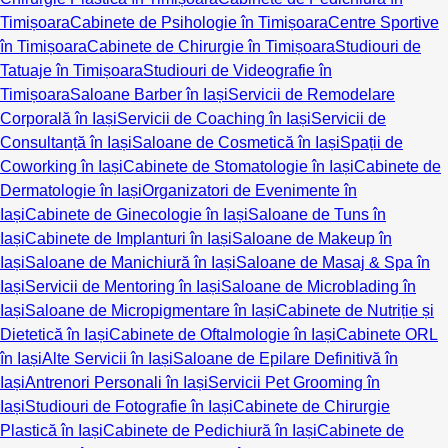
Timișoara
Cabinete de Psihologie în Timișoara
Centre Sportive
în Timișoara
Cabinete de Chirurgie în Timișoara
Studiouri de
Tatuaje în Timișoara
Studiouri de Videografie în
Timișoara
Saloane Barber în Iași
Servicii de Remodelare
Corporală în Iași
Servicii de Coaching în Iași
Servicii de
Consultanță în Iași
Saloane de Cosmetică în Iași
Spații de
Coworking în Iași
Cabinete de Stomatologie în Iași
Cabinete de
Dermatologie în Iași
Organizatori de Evenimente în
Iași
Cabinete de Ginecologie în Iași
Saloane de Tuns în
Iași
Cabinete de Implanturi în Iași
Saloane de Makeup în
Iași
Saloane de Manichiură în Iași
Saloane de Masaj & Spa în
Iași
Servicii de Mentoring în Iași
Saloane de Microblading în
Iași
Saloane de Micropigmentare în Iași
Cabinete de Nutriție și
Dietetică în Iași
Cabinete de Oftalmologie în Iași
Cabinete ORL
în Iași
Alte Servicii în Iași
Saloane de Epilare Definitivă în
Iași
Antrenori Personali în Iași
Servicii Pet Grooming în
Iași
Studiouri de Fotografie în Iași
Cabinete de Chirurgie
Plastică în Iași
Cabinete de Pedichiură în Iași
Cabinete de