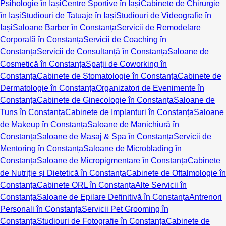
Psihologie în Iași
Centre Sportive în Iași
Cabinete de Chirurgie
în Iași
Studiouri de Tatuaje în Iași
Studiouri de Videografie în
Iași
Saloane Barber în Constanța
Servicii de Remodelare
Corporală în Constanța
Servicii de Coaching în
Constanța
Servicii de Consultanță în Constanța
Saloane de
Cosmetică în Constanța
Spații de Coworking în
Constanța
Cabinete de Stomatologie în Constanța
Cabinete de
Dermatologie în Constanța
Organizatori de Evenimente în
Constanța
Cabinete de Ginecologie în Constanța
Saloane de
Tuns în Constanța
Cabinete de Implanturi în Constanța
Saloane
de Makeup în Constanța
Saloane de Manichiură în
Constanța
Saloane de Masaj & Spa în Constanța
Servicii de
Mentoring în Constanța
Saloane de Microblading în
Constanța
Saloane de Micropigmentare în Constanța
Cabinete
de Nutriție și Dietetică în Constanța
Cabinete de Oftalmologie în
Constanța
Cabinete ORL în Constanța
Alte Servicii în
Constanța
Saloane de Epilare Definitivă în Constanța
Antrenori
Personali în Constanța
Servicii Pet Grooming în
Constanța
Studiouri de Fotografie în Constanța
Cabinete de