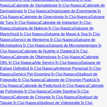
Napoca
Cabinete de Stomatologie în Cluj-Napoca
Cabinete de
Dermatologie în Cluj-Napoca
Organizatori de Evenimente în
Cluj-Napoca
Cabinete de Ginecologie în Cluj-Napoca
Saloane
de Tuns în Cluj-Napoca
Cabinete de Implanturi în Cluj-
Napoca
Saloane de Makeup în Cluj-Napoca
Saloane de
Manichiură în Cluj-Napoca
Saloane de Masaj & Spa în Cluj-
Napoca
Servicii de Mentoring în Cluj-Napoca
Saloane de
Microblading în Cluj-Napoca
Saloane de Micropigmentare în
Cluj-Napoca
Cabinete de Nutriție și Dietetică în Cluj-
Napoca
Cabinete de Oftalmologie în Cluj-Napoca
Cabinete
ORL în Cluj-Napoca
Alte Servicii în Cluj-Napoca
Saloane de
Epilare Definitivă în Cluj-Napoca
Antrenori Personali în Cluj-
Napoca
Servicii Pet Grooming în Cluj-Napoca
Studiouri de
Fotografie în Cluj-Napoca
Cabinete de Chirurgie Plastică în
Cluj-Napoca
Cabinete de Pedichiură în Cluj-Napoca
Cabinete
de Psihologie în Cluj-Napoca
Centre Sportive în Cluj-
Napoca
Cabinete de Chirurgie în Cluj-Napoca
Studiouri de
Tatuaje în Cluj-Napoca
Studiouri de Videografie în Cluj-