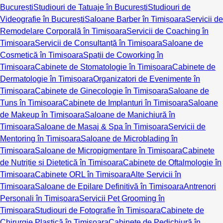
București
Studiouri de Tatuaje în București
Studiouri de
Videografie în București
Saloane Barber în Timișoara
Servicii de
Remodelare Corporală în Timișoara
Servicii de Coaching în
Timișoara
Servicii de Consultanță în Timișoara
Saloane de
Cosmetică în Timișoara
Spații de Coworking în
Timișoara
Cabinete de Stomatologie în Timișoara
Cabinete de
Dermatologie în Timișoara
Organizatori de Evenimente în
Timișoara
Cabinete de Ginecologie în Timișoara
Saloane de
Tuns în Timișoara
Cabinete de Implanturi în Timișoara
Saloane
de Makeup în Timișoara
Saloane de Manichiură în
Timișoara
Saloane de Masaj & Spa în Timișoara
Servicii de
Mentoring în Timișoara
Saloane de Microblading în
Timișoara
Saloane de Micropigmentare în Timișoara
Cabinete
de Nutriție și Dietetică în Timișoara
Cabinete de Oftalmologie în
Timișoara
Cabinete ORL în Timișoara
Alte Servicii în
Timișoara
Saloane de Epilare Definitivă în Timișoara
Antrenori
Personali în Timișoara
Servicii Pet Grooming în
Timișoara
Studiouri de Fotografie în Timișoara
Cabinete de
Chirurgie Plastică în Timișoara
Cabinete de Pedichiură în