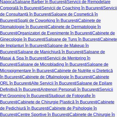
Napoca
Saloane Barber în București
Servicii de Remodelare
Corporală în București
Servicii de Coaching în București
Servicii
de Consultanță în București
Saloane de Cosmetică în
București
Spații de Coworking în București
Cabinete de
Stomatologie în București
Cabinete de Dermatologie în
București
Organizatori de Evenimente în București
Cabinete de
Ginecologie în București
Saloane de Tuns în București
Cabinete
de Implanturi în București
Saloane de Makeup în
București
Saloane de Manichiură în București
Saloane de
Masaj & Spa în București
Servicii de Mentoring în
București
Saloane de Microblading în București
Saloane de
Micropigmentare în București
Cabinete de Nutriție și Dietetică
în București
Cabinete de Oftalmologie în București
Cabinete
ORL în București
Alte Servicii în București
Saloane de Epilare
Definitivă în București
Antrenori Personali în București
Servicii
Pet Grooming în București
Studiouri de Fotografie în
București
Cabinete de Chirurgie Plastică în București
Cabinete
de Pedichiură în București
Cabinete de Psihologie în
București
Centre Sportive în București
Cabinete de Chirurgie în