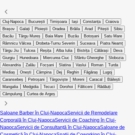
Cluj-Napoca
București
Timișoara
Iași
Constanța
Craiova
Brașov
Galați
Ploiești
Oradea
Brăila
Arad
Pitești
Sibiu
Bacău
Târgu Mureș
Baia Mare
Buzău
Botoșani
Satu Mare
Râmnicu Vâlcea
Drobeta-Turnu Severin
Suceava
Piatra Neamț
Târgu Jiu
Tulcea
Reșița
Alba Iulia
Bistrița
Călărași
Deva
Giurgiu
Hunedoara
Miercurea Ciuc
Sfântu Gheorghe
Slobozia
Alexandria
Zalău
Focșani
Slatina
Vaslui
Roman
Turda
Mediaș
Onești
Câmpina
Dej
Reghin
Făgăraș
Lugoj
Caransebeș
Petroșani
Târgoviște
Moreni
Caracal
Băilești
Mangalia
Medgidia
Tecuci
Dorohoi
Fălticeni
Rădăuți
Câmpulung
Curtea de Argeș
Saloane Barber în Cluj-Napoca
Servicii de Remodelare
Corporală în Cluj-Napoca
Servicii de Coaching în Cluj-
Napoca
Servicii de Consultanță în Cluj-Napoca
Saloane de
Cosmetică în Cluj-Napoca
Spații de Coworking în Cluj-