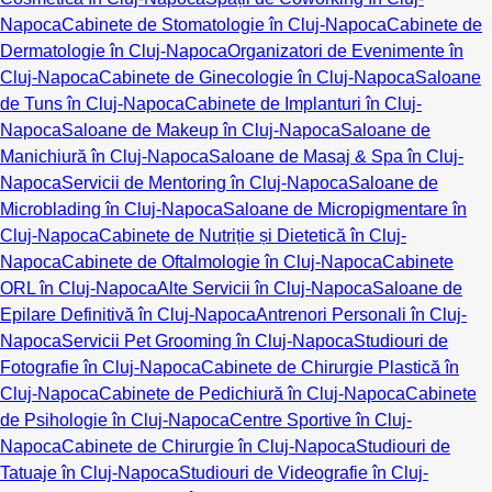
Napoca
Cabinete de Stomatologie în Cluj-Napoca
Cabinete de
Dermatologie în Cluj-Napoca
Organizatori de Evenimente în
Cluj-Napoca
Cabinete de Ginecologie în Cluj-Napoca
Saloane
de Tuns în Cluj-Napoca
Cabinete de Implanturi în Cluj-
Napoca
Saloane de Makeup în Cluj-Napoca
Saloane de
Manichiură în Cluj-Napoca
Saloane de Masaj & Spa în Cluj-
Napoca
Servicii de Mentoring în Cluj-Napoca
Saloane de
Microblading în Cluj-Napoca
Saloane de Micropigmentare în
Cluj-Napoca
Cabinete de Nutriție și Dietetică în Cluj-
Napoca
Cabinete de Oftalmologie în Cluj-Napoca
Cabinete
ORL în Cluj-Napoca
Alte Servicii în Cluj-Napoca
Saloane de
Epilare Definitivă în Cluj-Napoca
Antrenori Personali în Cluj-
Napoca
Servicii Pet Grooming în Cluj-Napoca
Studiouri de
Fotografie în Cluj-Napoca
Cabinete de Chirurgie Plastică în
Cluj-Napoca
Cabinete de Pedichiură în Cluj-Napoca
Cabinete
de Psihologie în Cluj-Napoca
Centre Sportive în Cluj-
Napoca
Cabinete de Chirurgie în Cluj-Napoca
Studiouri de
Tatuaje în Cluj-Napoca
Studiouri de Videografie în Cluj-