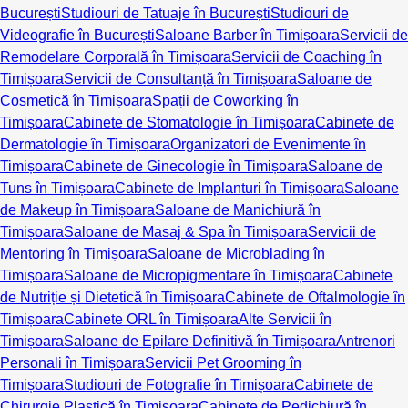
București
Studiouri de Tatuaje în București
Studiouri de
Videografie în București
Saloane Barber în Timișoara
Servicii de
Remodelare Corporală în Timișoara
Servicii de Coaching în
Timișoara
Servicii de Consultanță în Timișoara
Saloane de
Cosmetică în Timișoara
Spații de Coworking în
Timișoara
Cabinete de Stomatologie în Timișoara
Cabinete de
Dermatologie în Timișoara
Organizatori de Evenimente în
Timișoara
Cabinete de Ginecologie în Timișoara
Saloane de
Tuns în Timișoara
Cabinete de Implanturi în Timișoara
Saloane
de Makeup în Timișoara
Saloane de Manichiură în
Timișoara
Saloane de Masaj & Spa în Timișoara
Servicii de
Mentoring în Timișoara
Saloane de Microblading în
Timișoara
Saloane de Micropigmentare în Timișoara
Cabinete
de Nutriție și Dietetică în Timișoara
Cabinete de Oftalmologie în
Timișoara
Cabinete ORL în Timișoara
Alte Servicii în
Timișoara
Saloane de Epilare Definitivă în Timișoara
Antrenori
Personali în Timișoara
Servicii Pet Grooming în
Timișoara
Studiouri de Fotografie în Timișoara
Cabinete de
Chirurgie Plastică în Timișoara
Cabinete de Pedichiură în