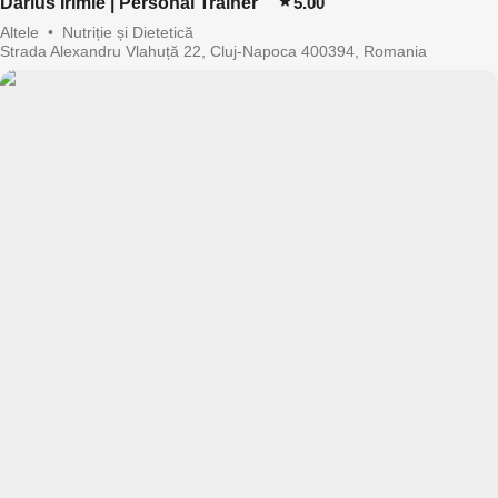
Darius Irimie | Personal Trainer
5.00
Altele
•
Nutriție și Dietetică
Strada Alexandru Vlahuță 22, Cluj-Napoca 400394, Romania