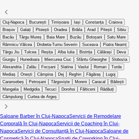
Cluj-Napoca
București
Timișoara
Iași
Constanța
Craiova
Brașov
Galați
Ploiești
Oradea
Brăila
Arad
Pitești
Sibiu
Bacău
Târgu Mureș
Baia Mare
Buzău
Botoșani
Satu Mare
Râmnicu Vâlcea
Drobeta-Turnu Severin
Suceava
Piatra Neamț
Târgu Jiu
Tulcea
Reșița
Alba Iulia
Bistrița
Călărași
Deva
Giurgiu
Hunedoara
Miercurea Ciuc
Sfântu Gheorghe
Slobozia
Alexandria
Zalău
Focșani
Slatina
Vaslui
Roman
Turda
Mediaș
Onești
Câmpina
Dej
Reghin
Făgăraș
Lugoj
Caransebeș
Petroșani
Târgoviște
Moreni
Caracal
Băilești
Mangalia
Medgidia
Tecuci
Dorohoi
Fălticeni
Rădăuți
Câmpulung
Curtea de Argeș
Saloane Barber în Cluj-Napoca
Servicii de Remodelare
Corporală în Cluj-Napoca
Servicii de Coaching în Cluj-
Napoca
Servicii de Consultanță în Cluj-Napoca
Saloane de
Cosmetică în Cluj-Napoca
Spații de Coworking în Cluj-