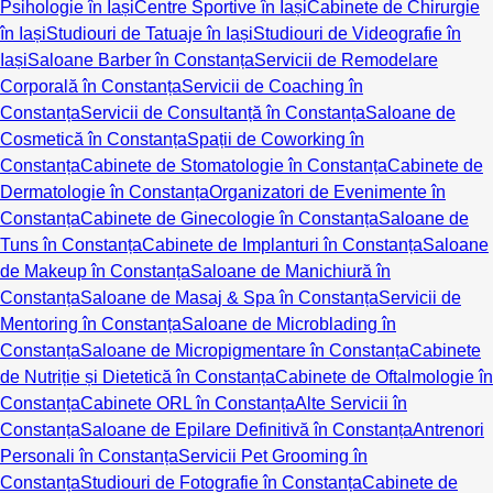
Psihologie în Iași
Centre Sportive în Iași
Cabinete de Chirurgie
în Iași
Studiouri de Tatuaje în Iași
Studiouri de Videografie în
Iași
Saloane Barber în Constanța
Servicii de Remodelare
Corporală în Constanța
Servicii de Coaching în
Constanța
Servicii de Consultanță în Constanța
Saloane de
Cosmetică în Constanța
Spații de Coworking în
Constanța
Cabinete de Stomatologie în Constanța
Cabinete de
Dermatologie în Constanța
Organizatori de Evenimente în
Constanța
Cabinete de Ginecologie în Constanța
Saloane de
Tuns în Constanța
Cabinete de Implanturi în Constanța
Saloane
de Makeup în Constanța
Saloane de Manichiură în
Constanța
Saloane de Masaj & Spa în Constanța
Servicii de
Mentoring în Constanța
Saloane de Microblading în
Constanța
Saloane de Micropigmentare în Constanța
Cabinete
de Nutriție și Dietetică în Constanța
Cabinete de Oftalmologie în
Constanța
Cabinete ORL în Constanța
Alte Servicii în
Constanța
Saloane de Epilare Definitivă în Constanța
Antrenori
Personali în Constanța
Servicii Pet Grooming în
Constanța
Studiouri de Fotografie în Constanța
Cabinete de