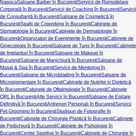
Napoca
Saloane Barber în București
Servicii de Remodelare
Corporală în București
Servicii de Coaching în București
Servicii
de Consultanță în București
Saloane de Cosmetică în
București
Spații de Coworking în București
Cabinete de
Stomatologie în București
Cabinete de Dermatologie în
București
Organizatori de Evenimente în București
Cabinete de
Ginecologie în București
Saloane de Tuns în București
Cabinete
de Implanturi în București
Saloane de Makeup în
București
Saloane de Manichiură în București
Saloane de
Masaj & Spa în București
Servicii de Mentoring în
București
Saloane de Microblading în București
Saloane de
Micropigmentare în București
Cabinete de Nutriție și Dietetică
în București
Cabinete de Oftalmologie în București
Cabinete
ORL în București
Alte Servicii în București
Saloane de Epilare
Definitivă în București
Antrenori Personali în București
Servicii
Pet Grooming în București
Studiouri de Fotografie în
București
Cabinete de Chirurgie Plastică în București
Cabinete
de Pedichiură în București
Cabinete de Psihologie în
București
Centre Sportive în București
Cabinete de Chirurgie în