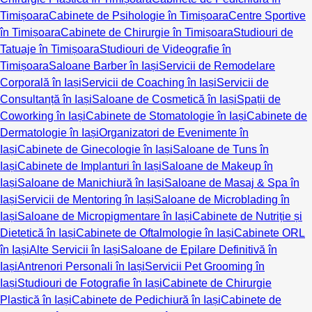
Timișoara
Cabinete de Psihologie în Timișoara
Centre Sportive
în Timișoara
Cabinete de Chirurgie în Timișoara
Studiouri de
Tatuaje în Timișoara
Studiouri de Videografie în
Timișoara
Saloane Barber în Iași
Servicii de Remodelare
Corporală în Iași
Servicii de Coaching în Iași
Servicii de
Consultanță în Iași
Saloane de Cosmetică în Iași
Spații de
Coworking în Iași
Cabinete de Stomatologie în Iași
Cabinete de
Dermatologie în Iași
Organizatori de Evenimente în
Iași
Cabinete de Ginecologie în Iași
Saloane de Tuns în
Iași
Cabinete de Implanturi în Iași
Saloane de Makeup în
Iași
Saloane de Manichiură în Iași
Saloane de Masaj & Spa în
Iași
Servicii de Mentoring în Iași
Saloane de Microblading în
Iași
Saloane de Micropigmentare în Iași
Cabinete de Nutriție și
Dietetică în Iași
Cabinete de Oftalmologie în Iași
Cabinete ORL
în Iași
Alte Servicii în Iași
Saloane de Epilare Definitivă în
Iași
Antrenori Personali în Iași
Servicii Pet Grooming în
Iași
Studiouri de Fotografie în Iași
Cabinete de Chirurgie
Plastică în Iași
Cabinete de Pedichiură în Iași
Cabinete de