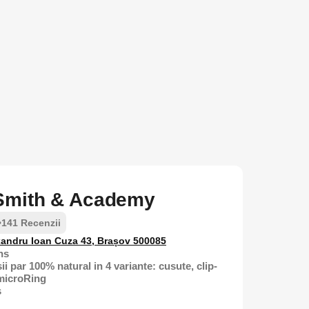
Smith & Academy
•
141 Recenzii
xandru Ioan Cuza 43, Brașov 500085
ns
ii par 100% natural in 4 variante: cusute, clip-
 microRing
s