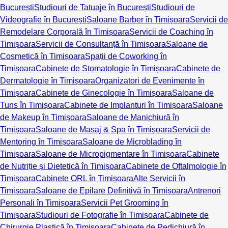
București
Studiouri de Tatuaje în București
Studiouri de
Videografie în București
Saloane Barber în Timișoara
Servicii de
Remodelare Corporală în Timișoara
Servicii de Coaching în
Timișoara
Servicii de Consultanță în Timișoara
Saloane de
Cosmetică în Timișoara
Spații de Coworking în
Timișoara
Cabinete de Stomatologie în Timișoara
Cabinete de
Dermatologie în Timișoara
Organizatori de Evenimente în
Timișoara
Cabinete de Ginecologie în Timișoara
Saloane de
Tuns în Timișoara
Cabinete de Implanturi în Timișoara
Saloane
de Makeup în Timișoara
Saloane de Manichiură în
Timișoara
Saloane de Masaj & Spa în Timișoara
Servicii de
Mentoring în Timișoara
Saloane de Microblading în
Timișoara
Saloane de Micropigmentare în Timișoara
Cabinete
de Nutriție și Dietetică în Timișoara
Cabinete de Oftalmologie în
Timișoara
Cabinete ORL în Timișoara
Alte Servicii în
Timișoara
Saloane de Epilare Definitivă în Timișoara
Antrenori
Personali în Timișoara
Servicii Pet Grooming în
Timișoara
Studiouri de Fotografie în Timișoara
Cabinete de
Chirurgie Plastică în Timișoara
Cabinete de Pedichiură în