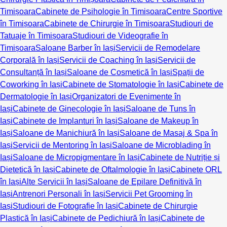
Timișoara
Cabinete de Psihologie în Timișoara
Centre Sportive
în Timișoara
Cabinete de Chirurgie în Timișoara
Studiouri de
Tatuaje în Timișoara
Studiouri de Videografie în
Timișoara
Saloane Barber în Iași
Servicii de Remodelare
Corporală în Iași
Servicii de Coaching în Iași
Servicii de
Consultanță în Iași
Saloane de Cosmetică în Iași
Spații de
Coworking în Iași
Cabinete de Stomatologie în Iași
Cabinete de
Dermatologie în Iași
Organizatori de Evenimente în
Iași
Cabinete de Ginecologie în Iași
Saloane de Tuns în
Iași
Cabinete de Implanturi în Iași
Saloane de Makeup în
Iași
Saloane de Manichiură în Iași
Saloane de Masaj & Spa în
Iași
Servicii de Mentoring în Iași
Saloane de Microblading în
Iași
Saloane de Micropigmentare în Iași
Cabinete de Nutriție și
Dietetică în Iași
Cabinete de Oftalmologie în Iași
Cabinete ORL
în Iași
Alte Servicii în Iași
Saloane de Epilare Definitivă în
Iași
Antrenori Personali în Iași
Servicii Pet Grooming în
Iași
Studiouri de Fotografie în Iași
Cabinete de Chirurgie
Plastică în Iași
Cabinete de Pedichiură în Iași
Cabinete de