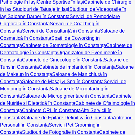
Psihologie în Iași
Centre Sportive în Iași
Cabinete de Chirurgie
în Iași
Studiouri de Tatuaje în Iași
Studiouri de Videografie în
Iași
Saloane Barber în Constanța
Servicii de Remodelare
Corporală în Constanța
Servicii de Coaching în
Constanța
Servicii de Consultanță în Constanța
Saloane de
Cosmetică în Constanța
Spații de Coworking în
Constanța
Cabinete de Stomatologie în Constanța
Cabinete de
Dermatologie în Constanța
Organizatori de Evenimente în
Constanța
Cabinete de Ginecologie în Constanța
Saloane de
Tuns în Constanța
Cabinete de Implanturi în Constanța
Saloane
de Makeup în Constanța
Saloane de Manichiură în
Constanța
Saloane de Masaj & Spa în Constanța
Servicii de
Mentoring în Constanța
Saloane de Microblading în
Constanța
Saloane de Micropigmentare în Constanța
Cabinete
de Nutriție și Dietetică în Constanța
Cabinete de Oftalmologie în
Constanța
Cabinete ORL în Constanța
Alte Servicii în
Constanța
Saloane de Epilare Definitivă în Constanța
Antrenori
Personali în Constanța
Servicii Pet Grooming în
Constanța
Studiouri de Fotografie în Constanța
Cabinete de