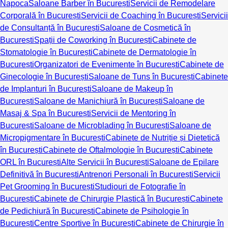
Napoca
Saloane Barber în București
Servicii de Remodelare
Corporală în București
Servicii de Coaching în București
Servicii
de Consultanță în București
Saloane de Cosmetică în
București
Spații de Coworking în București
Cabinete de
Stomatologie în București
Cabinete de Dermatologie în
București
Organizatori de Evenimente în București
Cabinete de
Ginecologie în București
Saloane de Tuns în București
Cabinete
de Implanturi în București
Saloane de Makeup în
București
Saloane de Manichiură în București
Saloane de
Masaj & Spa în București
Servicii de Mentoring în
București
Saloane de Microblading în București
Saloane de
Micropigmentare în București
Cabinete de Nutriție și Dietetică
în București
Cabinete de Oftalmologie în București
Cabinete
ORL în București
Alte Servicii în București
Saloane de Epilare
Definitivă în București
Antrenori Personali în București
Servicii
Pet Grooming în București
Studiouri de Fotografie în
București
Cabinete de Chirurgie Plastică în București
Cabinete
de Pedichiură în București
Cabinete de Psihologie în
București
Centre Sportive în București
Cabinete de Chirurgie în