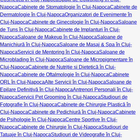
Napoca
Cabinete de Stomatologie în Cluj-Napoca
Cabinete de
Dermatologie în Cluj-Napoca
Organizatori de Evenimente în
Cluj-Napoca
Cabinete de Ginecologie în Cluj-Napoca
Saloane
de Tuns în Cluj-Napoca
Cabinete de Implanturi în Cluj-
Napoca
Saloane de Makeup în Cluj-Napoca
Saloane de
Manichiură în Cluj-Napoca
Saloane de Masaj & Spa în Cluj-
Napoca
Servicii de Mentoring în Cluj-Napoca
Saloane de
Microblading în Cluj-Napoca
Saloane de Micropigmentare în
Cluj-Napoca
Cabinete de Nutriție și Dietetică în Cluj-
Napoca
Cabinete de Oftalmologie în Cluj-Napoca
Cabinete
ORL în Cluj-Napoca
Alte Servicii în Cluj-Napoca
Saloane de
Epilare Definitivă în Cluj-Napoca
Antrenori Personali în Cluj-
Napoca
Servicii Pet Grooming în Cluj-Napoca
Studiouri de
Fotografie în Cluj-Napoca
Cabinete de Chirurgie Plastică în
Cluj-Napoca
Cabinete de Pedichiură în Cluj-Napoca
Cabinete
de Psihologie în Cluj-Napoca
Centre Sportive în Cluj-
Napoca
Cabinete de Chirurgie în Cluj-Napoca
Studiouri de
Tatuaje în Cluj-Napoca
Studiouri de Videografie în Cluj-