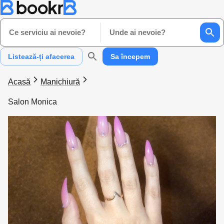
Ce serviciu ai nevoie?
Unde ai nevoie?
Listează-ți afacerea
Sa începem
Acasă
Manichiură
Salon Monica