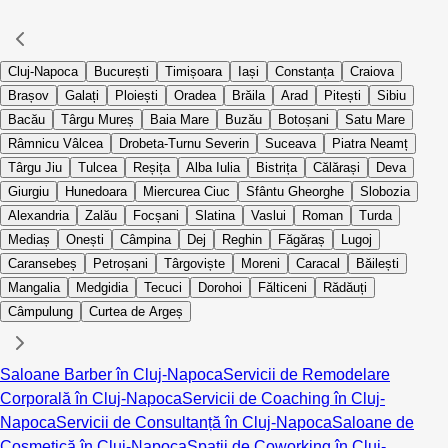
Cluj-Napoca
București
Timișoara
Iași
Constanța
Craiova
Brașov
Galați
Ploiești
Oradea
Brăila
Arad
Pitești
Sibiu
Bacău
Târgu Mureș
Baia Mare
Buzău
Botoșani
Satu Mare
Râmnicu Vâlcea
Drobeta-Turnu Severin
Suceava
Piatra Neamț
Târgu Jiu
Tulcea
Reșița
Alba Iulia
Bistrița
Călărași
Deva
Giurgiu
Hunedoara
Miercurea Ciuc
Sfântu Gheorghe
Slobozia
Alexandria
Zalău
Focșani
Slatina
Vaslui
Roman
Turda
Mediaș
Onești
Câmpina
Dej
Reghin
Făgăraș
Lugoj
Caransebeș
Petroșani
Târgoviște
Moreni
Caracal
Băilești
Mangalia
Medgidia
Tecuci
Dorohoi
Fălticeni
Rădăuți
Câmpulung
Curtea de Argeș
Saloane Barber în Cluj-Napoca
Servicii de Remodelare
Corporală în Cluj-Napoca
Servicii de Coaching în Cluj-
Napoca
Servicii de Consultanță în Cluj-Napoca
Saloane de
Cosmetică în Cluj-Napoca
Spații de Coworking în Cluj-