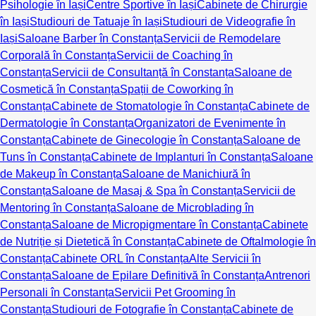
Psihologie în Iași
Centre Sportive în Iași
Cabinete de Chirurgie
în Iași
Studiouri de Tatuaje în Iași
Studiouri de Videografie în
Iași
Saloane Barber în Constanța
Servicii de Remodelare
Corporală în Constanța
Servicii de Coaching în
Constanța
Servicii de Consultanță în Constanța
Saloane de
Cosmetică în Constanța
Spații de Coworking în
Constanța
Cabinete de Stomatologie în Constanța
Cabinete de
Dermatologie în Constanța
Organizatori de Evenimente în
Constanța
Cabinete de Ginecologie în Constanța
Saloane de
Tuns în Constanța
Cabinete de Implanturi în Constanța
Saloane
de Makeup în Constanța
Saloane de Manichiură în
Constanța
Saloane de Masaj & Spa în Constanța
Servicii de
Mentoring în Constanța
Saloane de Microblading în
Constanța
Saloane de Micropigmentare în Constanța
Cabinete
de Nutriție și Dietetică în Constanța
Cabinete de Oftalmologie în
Constanța
Cabinete ORL în Constanța
Alte Servicii în
Constanța
Saloane de Epilare Definitivă în Constanța
Antrenori
Personali în Constanța
Servicii Pet Grooming în
Constanța
Studiouri de Fotografie în Constanța
Cabinete de