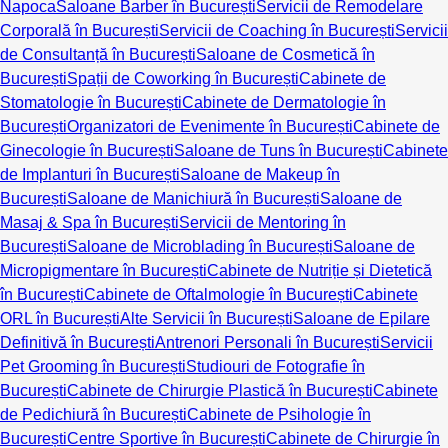
Napoca
Saloane Barber în București
Servicii de Remodelare
Corporală în București
Servicii de Coaching în București
Servicii
de Consultanță în București
Saloane de Cosmetică în
București
Spații de Coworking în București
Cabinete de
Stomatologie în București
Cabinete de Dermatologie în
București
Organizatori de Evenimente în București
Cabinete de
Ginecologie în București
Saloane de Tuns în București
Cabinete
de Implanturi în București
Saloane de Makeup în
București
Saloane de Manichiură în București
Saloane de
Masaj & Spa în București
Servicii de Mentoring în
București
Saloane de Microblading în București
Saloane de
Micropigmentare în București
Cabinete de Nutriție și Dietetică
în București
Cabinete de Oftalmologie în București
Cabinete
ORL în București
Alte Servicii în București
Saloane de Epilare
Definitivă în București
Antrenori Personali în București
Servicii
Pet Grooming în București
Studiouri de Fotografie în
București
Cabinete de Chirurgie Plastică în București
Cabinete
de Pedichiură în București
Cabinete de Psihologie în
București
Centre Sportive în București
Cabinete de Chirurgie în