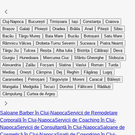
Cluj-Napoca
București
Timișoara
Iași
Constanța
Craiova
Brașov
Galați
Ploiești
Oradea
Brăila
Arad
Pitești
Sibiu
Bacău
Târgu Mureș
Baia Mare
Buzău
Botoșani
Satu Mare
Râmnicu Vâlcea
Drobeta-Turnu Severin
Suceava
Piatra Neamț
Târgu Jiu
Tulcea
Reșița
Alba Iulia
Bistrița
Călărași
Deva
Giurgiu
Hunedoara
Miercurea Ciuc
Sfântu Gheorghe
Slobozia
Alexandria
Zalău
Focșani
Slatina
Vaslui
Roman
Turda
Mediaș
Onești
Câmpina
Dej
Reghin
Făgăraș
Lugoj
Caransebeș
Petroșani
Târgoviște
Moreni
Caracal
Băilești
Mangalia
Medgidia
Tecuci
Dorohoi
Fălticeni
Rădăuți
Câmpulung
Curtea de Argeș
Saloane Barber în Cluj-Napoca
Servicii de Remodelare
Corporală în Cluj-Napoca
Servicii de Coaching în Cluj-
Napoca
Servicii de Consultanță în Cluj-Napoca
Saloane de
Cosmetică în Cluj-Napoca
Spații de Coworking în Cluj-