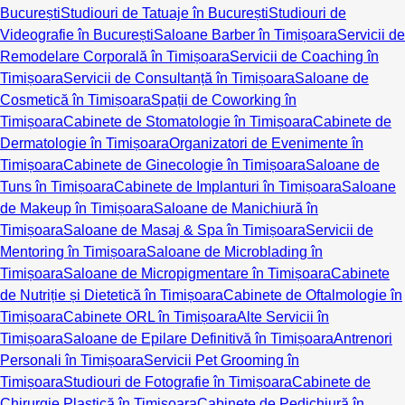
București
Studiouri de Tatuaje în București
Studiouri de
Videografie în București
Saloane Barber în Timișoara
Servicii de
Remodelare Corporală în Timișoara
Servicii de Coaching în
Timișoara
Servicii de Consultanță în Timișoara
Saloane de
Cosmetică în Timișoara
Spații de Coworking în
Timișoara
Cabinete de Stomatologie în Timișoara
Cabinete de
Dermatologie în Timișoara
Organizatori de Evenimente în
Timișoara
Cabinete de Ginecologie în Timișoara
Saloane de
Tuns în Timișoara
Cabinete de Implanturi în Timișoara
Saloane
de Makeup în Timișoara
Saloane de Manichiură în
Timișoara
Saloane de Masaj & Spa în Timișoara
Servicii de
Mentoring în Timișoara
Saloane de Microblading în
Timișoara
Saloane de Micropigmentare în Timișoara
Cabinete
de Nutriție și Dietetică în Timișoara
Cabinete de Oftalmologie în
Timișoara
Cabinete ORL în Timișoara
Alte Servicii în
Timișoara
Saloane de Epilare Definitivă în Timișoara
Antrenori
Personali în Timișoara
Servicii Pet Grooming în
Timișoara
Studiouri de Fotografie în Timișoara
Cabinete de
Chirurgie Plastică în Timișoara
Cabinete de Pedichiură în