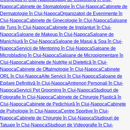
Napoca
Cabinete de Stomatologie în Cluj-Napoca
Cabinete de
Dermatologie în Cluj-Napoca
Organizatori de Evenimente în
Cluj-Napoca
Cabinete de Ginecologie în Cluj-Napoca
Saloane
de Tuns în Cluj-Napoca
Cabinete de Implanturi în Cluj-
Napoca
Saloane de Makeup în Cluj-Napoca
Saloane de
Manichiură în Cluj-Napoca
Saloane de Masaj & Spa în Cluj-
Napoca
Servicii de Mentoring în Cluj-Napoca
Saloane de
Microblading în Cluj-Napoca
Saloane de Micropigmentare în
Cluj-Napoca
Cabinete de Nutriție și Dietetică în Cluj-
Napoca
Cabinete de Oftalmologie în Cluj-Napoca
Cabinete
ORL în Cluj-Napoca
Alte Servicii în Cluj-Napoca
Saloane de
Epilare Definitivă în Cluj-Napoca
Antrenori Personali în Cluj-
Napoca
Servicii Pet Grooming în Cluj-Napoca
Studiouri de
Fotografie în Cluj-Napoca
Cabinete de Chirurgie Plastică în
Cluj-Napoca
Cabinete de Pedichiură în Cluj-Napoca
Cabinete
de Psihologie în Cluj-Napoca
Centre Sportive în Cluj-
Napoca
Cabinete de Chirurgie în Cluj-Napoca
Studiouri de
Tatuaje în Cluj-Napoca
Studiouri de Videografie în Cluj-