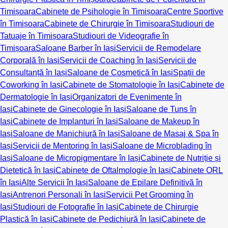
Timișoara
Cabinete de Psihologie în Timișoara
Centre Sportive
în Timișoara
Cabinete de Chirurgie în Timișoara
Studiouri de
Tatuaje în Timișoara
Studiouri de Videografie în
Timișoara
Saloane Barber în Iași
Servicii de Remodelare
Corporală în Iași
Servicii de Coaching în Iași
Servicii de
Consultanță în Iași
Saloane de Cosmetică în Iași
Spații de
Coworking în Iași
Cabinete de Stomatologie în Iași
Cabinete de
Dermatologie în Iași
Organizatori de Evenimente în
Iași
Cabinete de Ginecologie în Iași
Saloane de Tuns în
Iași
Cabinete de Implanturi în Iași
Saloane de Makeup în
Iași
Saloane de Manichiură în Iași
Saloane de Masaj & Spa în
Iași
Servicii de Mentoring în Iași
Saloane de Microblading în
Iași
Saloane de Micropigmentare în Iași
Cabinete de Nutriție și
Dietetică în Iași
Cabinete de Oftalmologie în Iași
Cabinete ORL
în Iași
Alte Servicii în Iași
Saloane de Epilare Definitivă în
Iași
Antrenori Personali în Iași
Servicii Pet Grooming în
Iași
Studiouri de Fotografie în Iași
Cabinete de Chirurgie
Plastică în Iași
Cabinete de Pedichiură în Iași
Cabinete de