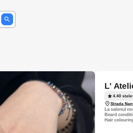
L' Atel
4.40 stele
Strada Nan
La salonul nos
Beard condit
Hair colourin