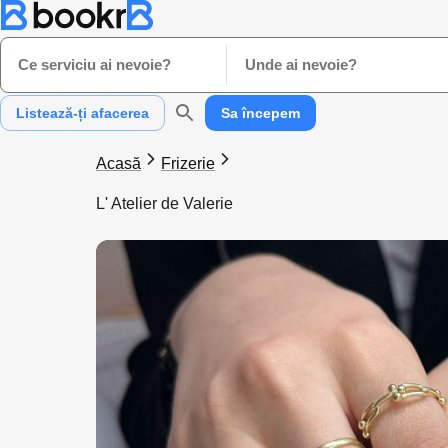
Ce serviciu ai nevoie?
Unde ai nevoie?
Listează-ți afacerea
Sa începem
Acasă
Frizerie
L' Atelier de Valerie