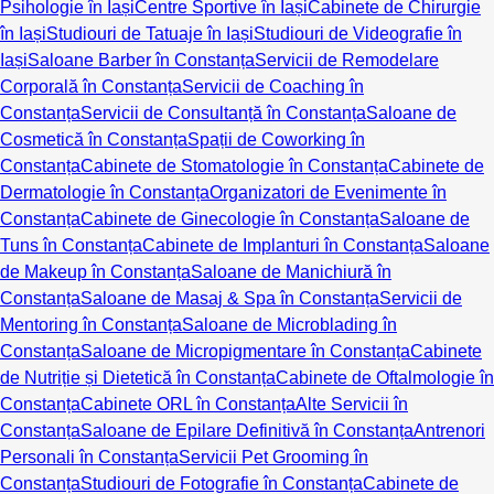
Psihologie în Iași
Centre Sportive în Iași
Cabinete de Chirurgie
în Iași
Studiouri de Tatuaje în Iași
Studiouri de Videografie în
Iași
Saloane Barber în Constanța
Servicii de Remodelare
Corporală în Constanța
Servicii de Coaching în
Constanța
Servicii de Consultanță în Constanța
Saloane de
Cosmetică în Constanța
Spații de Coworking în
Constanța
Cabinete de Stomatologie în Constanța
Cabinete de
Dermatologie în Constanța
Organizatori de Evenimente în
Constanța
Cabinete de Ginecologie în Constanța
Saloane de
Tuns în Constanța
Cabinete de Implanturi în Constanța
Saloane
de Makeup în Constanța
Saloane de Manichiură în
Constanța
Saloane de Masaj & Spa în Constanța
Servicii de
Mentoring în Constanța
Saloane de Microblading în
Constanța
Saloane de Micropigmentare în Constanța
Cabinete
de Nutriție și Dietetică în Constanța
Cabinete de Oftalmologie în
Constanța
Cabinete ORL în Constanța
Alte Servicii în
Constanța
Saloane de Epilare Definitivă în Constanța
Antrenori
Personali în Constanța
Servicii Pet Grooming în
Constanța
Studiouri de Fotografie în Constanța
Cabinete de