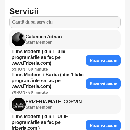
Servicii
Caută dupa serviciu
Calancea Adrian
Staff Member
Tuns Modern ( din 1 Iulie
programările se fac pe
Rezervă acum
www.Frizeria.com)
55RON
60
minute
Tuns Modern + Barbă ( din 1 Iulie
programările se fac pe
Rezervă acum
www.Frizeria.com)
70RON
60
minute
FRIZERIA MATEI CORVIN
Staff Member
Tuns Modern ( din 1 IULIE
programările se fac pe
Rezervă acum
frizeria.com )