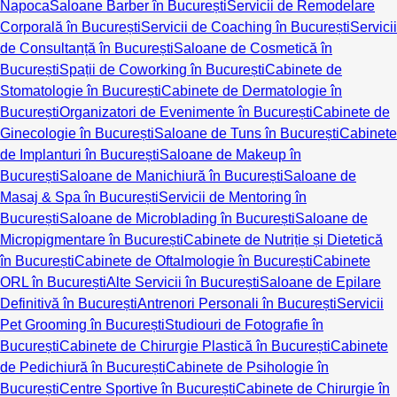
Napoca
Saloane Barber în București
Servicii de Remodelare
Corporală în București
Servicii de Coaching în București
Servicii
de Consultanță în București
Saloane de Cosmetică în
București
Spații de Coworking în București
Cabinete de
Stomatologie în București
Cabinete de Dermatologie în
București
Organizatori de Evenimente în București
Cabinete de
Ginecologie în București
Saloane de Tuns în București
Cabinete
de Implanturi în București
Saloane de Makeup în
București
Saloane de Manichiură în București
Saloane de
Masaj & Spa în București
Servicii de Mentoring în
București
Saloane de Microblading în București
Saloane de
Micropigmentare în București
Cabinete de Nutriție și Dietetică
în București
Cabinete de Oftalmologie în București
Cabinete
ORL în București
Alte Servicii în București
Saloane de Epilare
Definitivă în București
Antrenori Personali în București
Servicii
Pet Grooming în București
Studiouri de Fotografie în
București
Cabinete de Chirurgie Plastică în București
Cabinete
de Pedichiură în București
Cabinete de Psihologie în
București
Centre Sportive în București
Cabinete de Chirurgie în