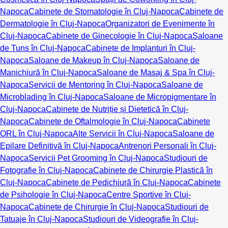
Napoca
Cabinete de Stomatologie în Cluj-Napoca
Cabinete de
Dermatologie în Cluj-Napoca
Organizatori de Evenimente în
Cluj-Napoca
Cabinete de Ginecologie în Cluj-Napoca
Saloane
de Tuns în Cluj-Napoca
Cabinete de Implanturi în Cluj-
Napoca
Saloane de Makeup în Cluj-Napoca
Saloane de
Manichiură în Cluj-Napoca
Saloane de Masaj & Spa în Cluj-
Napoca
Servicii de Mentoring în Cluj-Napoca
Saloane de
Microblading în Cluj-Napoca
Saloane de Micropigmentare în
Cluj-Napoca
Cabinete de Nutriție și Dietetică în Cluj-
Napoca
Cabinete de Oftalmologie în Cluj-Napoca
Cabinete
ORL în Cluj-Napoca
Alte Servicii în Cluj-Napoca
Saloane de
Epilare Definitivă în Cluj-Napoca
Antrenori Personali în Cluj-
Napoca
Servicii Pet Grooming în Cluj-Napoca
Studiouri de
Fotografie în Cluj-Napoca
Cabinete de Chirurgie Plastică în
Cluj-Napoca
Cabinete de Pedichiură în Cluj-Napoca
Cabinete
de Psihologie în Cluj-Napoca
Centre Sportive în Cluj-
Napoca
Cabinete de Chirurgie în Cluj-Napoca
Studiouri de
Tatuaje în Cluj-Napoca
Studiouri de Videografie în Cluj-