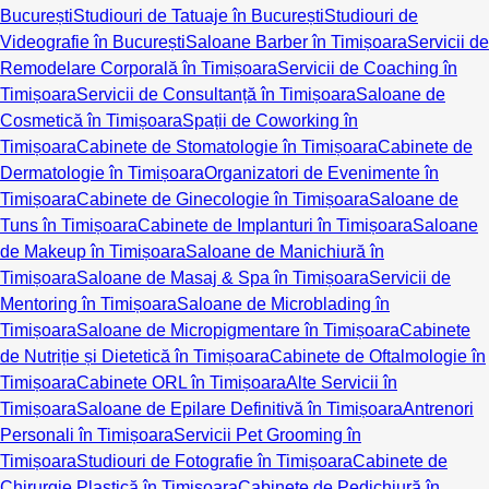
București
Studiouri de Tatuaje în București
Studiouri de
Videografie în București
Saloane Barber în Timișoara
Servicii de
Remodelare Corporală în Timișoara
Servicii de Coaching în
Timișoara
Servicii de Consultanță în Timișoara
Saloane de
Cosmetică în Timișoara
Spații de Coworking în
Timișoara
Cabinete de Stomatologie în Timișoara
Cabinete de
Dermatologie în Timișoara
Organizatori de Evenimente în
Timișoara
Cabinete de Ginecologie în Timișoara
Saloane de
Tuns în Timișoara
Cabinete de Implanturi în Timișoara
Saloane
de Makeup în Timișoara
Saloane de Manichiură în
Timișoara
Saloane de Masaj & Spa în Timișoara
Servicii de
Mentoring în Timișoara
Saloane de Microblading în
Timișoara
Saloane de Micropigmentare în Timișoara
Cabinete
de Nutriție și Dietetică în Timișoara
Cabinete de Oftalmologie în
Timișoara
Cabinete ORL în Timișoara
Alte Servicii în
Timișoara
Saloane de Epilare Definitivă în Timișoara
Antrenori
Personali în Timișoara
Servicii Pet Grooming în
Timișoara
Studiouri de Fotografie în Timișoara
Cabinete de
Chirurgie Plastică în Timișoara
Cabinete de Pedichiură în