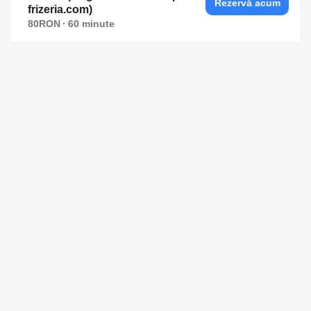
Rezervă acum
frizeria.com)
80RON
60
minute