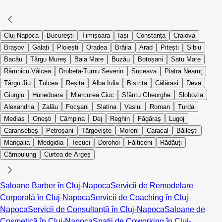
Cluj-Napoca
București
Timișoara
Iași
Constanța
Craiova
Brașov
Galați
Ploiești
Oradea
Brăila
Arad
Pitești
Sibiu
Bacău
Târgu Mureș
Baia Mare
Buzău
Botoșani
Satu Mare
Râmnicu Vâlcea
Drobeta-Turnu Severin
Suceava
Piatra Neamț
Târgu Jiu
Tulcea
Reșița
Alba Iulia
Bistrița
Călărași
Deva
Giurgiu
Hunedoara
Miercurea Ciuc
Sfântu Gheorghe
Slobozia
Alexandria
Zalău
Focșani
Slatina
Vaslui
Roman
Turda
Mediaș
Onești
Câmpina
Dej
Reghin
Făgăraș
Lugoj
Caransebeș
Petroșani
Târgoviște
Moreni
Caracal
Băilești
Mangalia
Medgidia
Tecuci
Dorohoi
Fălticeni
Rădăuți
Câmpulung
Curtea de Argeș
Saloane Barber în Cluj-Napoca
Servicii de Remodelare
Corporală în Cluj-Napoca
Servicii de Coaching în Cluj-
Napoca
Servicii de Consultanță în Cluj-Napoca
Saloane de
Cosmetică în Cluj-Napoca
Spații de Coworking în Cluj-