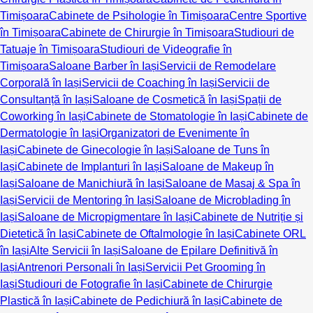
Timișoara
Cabinete de Psihologie în Timișoara
Centre Sportive
în Timișoara
Cabinete de Chirurgie în Timișoara
Studiouri de
Tatuaje în Timișoara
Studiouri de Videografie în
Timișoara
Saloane Barber în Iași
Servicii de Remodelare
Corporală în Iași
Servicii de Coaching în Iași
Servicii de
Consultanță în Iași
Saloane de Cosmetică în Iași
Spații de
Coworking în Iași
Cabinete de Stomatologie în Iași
Cabinete de
Dermatologie în Iași
Organizatori de Evenimente în
Iași
Cabinete de Ginecologie în Iași
Saloane de Tuns în
Iași
Cabinete de Implanturi în Iași
Saloane de Makeup în
Iași
Saloane de Manichiură în Iași
Saloane de Masaj & Spa în
Iași
Servicii de Mentoring în Iași
Saloane de Microblading în
Iași
Saloane de Micropigmentare în Iași
Cabinete de Nutriție și
Dietetică în Iași
Cabinete de Oftalmologie în Iași
Cabinete ORL
în Iași
Alte Servicii în Iași
Saloane de Epilare Definitivă în
Iași
Antrenori Personali în Iași
Servicii Pet Grooming în
Iași
Studiouri de Fotografie în Iași
Cabinete de Chirurgie
Plastică în Iași
Cabinete de Pedichiură în Iași
Cabinete de