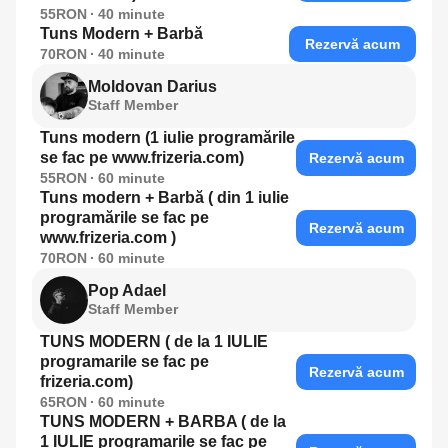
55RON
40
minute
Tuns Modern + Barbă
Rezervă acum
70RON
40
minute
Moldovan Darius
Staff Member
Tuns modern (1 iulie programările
se fac pe www.frizeria.com)
Rezervă acum
55RON
60
minute
Tuns modern + Barbă ( din 1 iulie
programările se fac pe
Rezervă acum
www.frizeria.com )
70RON
60
minute
Pop Adael
Staff Member
TUNS MODERN ( de la 1 IULIE
programarile se fac pe
Rezervă acum
frizeria.com)
65RON
60
minute
TUNS MODERN + BARBA ( de la
1 IULIE programarile se fac pe