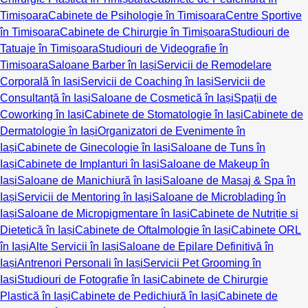
Timișoara
Cabinete de Psihologie în Timișoara
Centre Sportive
în Timișoara
Cabinete de Chirurgie în Timișoara
Studiouri de
Tatuaje în Timișoara
Studiouri de Videografie în
Timișoara
Saloane Barber în Iași
Servicii de Remodelare
Corporală în Iași
Servicii de Coaching în Iași
Servicii de
Consultanță în Iași
Saloane de Cosmetică în Iași
Spații de
Coworking în Iași
Cabinete de Stomatologie în Iași
Cabinete de
Dermatologie în Iași
Organizatori de Evenimente în
Iași
Cabinete de Ginecologie în Iași
Saloane de Tuns în
Iași
Cabinete de Implanturi în Iași
Saloane de Makeup în
Iași
Saloane de Manichiură în Iași
Saloane de Masaj & Spa în
Iași
Servicii de Mentoring în Iași
Saloane de Microblading în
Iași
Saloane de Micropigmentare în Iași
Cabinete de Nutriție și
Dietetică în Iași
Cabinete de Oftalmologie în Iași
Cabinete ORL
în Iași
Alte Servicii în Iași
Saloane de Epilare Definitivă în
Iași
Antrenori Personali în Iași
Servicii Pet Grooming în
Iași
Studiouri de Fotografie în Iași
Cabinete de Chirurgie
Plastică în Iași
Cabinete de Pedichiură în Iași
Cabinete de