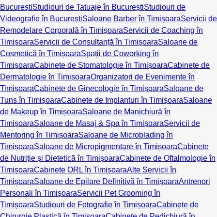
București
Studiouri de Tatuaje în București
Studiouri de
Videografie în București
Saloane Barber în Timișoara
Servicii de
Remodelare Corporală în Timișoara
Servicii de Coaching în
Timișoara
Servicii de Consultanță în Timișoara
Saloane de
Cosmetică în Timișoara
Spații de Coworking în
Timișoara
Cabinete de Stomatologie în Timișoara
Cabinete de
Dermatologie în Timișoara
Organizatori de Evenimente în
Timișoara
Cabinete de Ginecologie în Timișoara
Saloane de
Tuns în Timișoara
Cabinete de Implanturi în Timișoara
Saloane
de Makeup în Timișoara
Saloane de Manichiură în
Timișoara
Saloane de Masaj & Spa în Timișoara
Servicii de
Mentoring în Timișoara
Saloane de Microblading în
Timișoara
Saloane de Micropigmentare în Timișoara
Cabinete
de Nutriție și Dietetică în Timișoara
Cabinete de Oftalmologie în
Timișoara
Cabinete ORL în Timișoara
Alte Servicii în
Timișoara
Saloane de Epilare Definitivă în Timișoara
Antrenori
Personali în Timișoara
Servicii Pet Grooming în
Timișoara
Studiouri de Fotografie în Timișoara
Cabinete de
Chirurgie Plastică în Timișoara
Cabinete de Pedichiură în