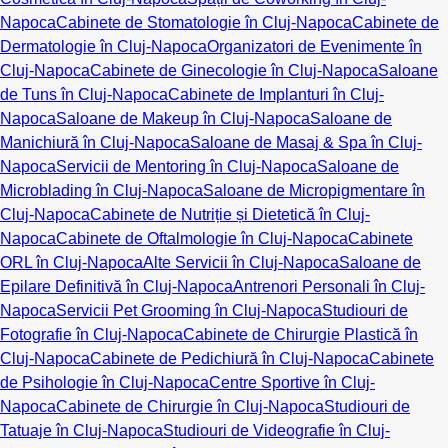
Napoca
Cabinete de Stomatologie în Cluj-Napoca
Cabinete de
Dermatologie în Cluj-Napoca
Organizatori de Evenimente în
Cluj-Napoca
Cabinete de Ginecologie în Cluj-Napoca
Saloane
de Tuns în Cluj-Napoca
Cabinete de Implanturi în Cluj-
Napoca
Saloane de Makeup în Cluj-Napoca
Saloane de
Manichiură în Cluj-Napoca
Saloane de Masaj & Spa în Cluj-
Napoca
Servicii de Mentoring în Cluj-Napoca
Saloane de
Microblading în Cluj-Napoca
Saloane de Micropigmentare în
Cluj-Napoca
Cabinete de Nutriție și Dietetică în Cluj-
Napoca
Cabinete de Oftalmologie în Cluj-Napoca
Cabinete
ORL în Cluj-Napoca
Alte Servicii în Cluj-Napoca
Saloane de
Epilare Definitivă în Cluj-Napoca
Antrenori Personali în Cluj-
Napoca
Servicii Pet Grooming în Cluj-Napoca
Studiouri de
Fotografie în Cluj-Napoca
Cabinete de Chirurgie Plastică în
Cluj-Napoca
Cabinete de Pedichiură în Cluj-Napoca
Cabinete
de Psihologie în Cluj-Napoca
Centre Sportive în Cluj-
Napoca
Cabinete de Chirurgie în Cluj-Napoca
Studiouri de
Tatuaje în Cluj-Napoca
Studiouri de Videografie în Cluj-