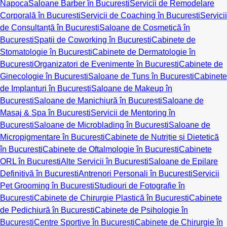
Napoca
Saloane Barber în București
Servicii de Remodelare
Corporală în București
Servicii de Coaching în București
Servicii
de Consultanță în București
Saloane de Cosmetică în
București
Spații de Coworking în București
Cabinete de
Stomatologie în București
Cabinete de Dermatologie în
București
Organizatori de Evenimente în București
Cabinete de
Ginecologie în București
Saloane de Tuns în București
Cabinete
de Implanturi în București
Saloane de Makeup în
București
Saloane de Manichiură în București
Saloane de
Masaj & Spa în București
Servicii de Mentoring în
București
Saloane de Microblading în București
Saloane de
Micropigmentare în București
Cabinete de Nutriție și Dietetică
în București
Cabinete de Oftalmologie în București
Cabinete
ORL în București
Alte Servicii în București
Saloane de Epilare
Definitivă în București
Antrenori Personali în București
Servicii
Pet Grooming în București
Studiouri de Fotografie în
București
Cabinete de Chirurgie Plastică în București
Cabinete
de Pedichiură în București
Cabinete de Psihologie în
București
Centre Sportive în București
Cabinete de Chirurgie în