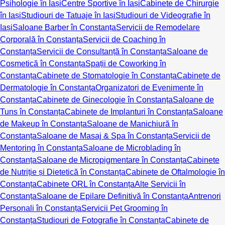
Psihologie în Iași
Centre Sportive în Iași
Cabinete de Chirurgie
în Iași
Studiouri de Tatuaje în Iași
Studiouri de Videografie în
Iași
Saloane Barber în Constanța
Servicii de Remodelare
Corporală în Constanța
Servicii de Coaching în
Constanța
Servicii de Consultanță în Constanța
Saloane de
Cosmetică în Constanța
Spații de Coworking în
Constanța
Cabinete de Stomatologie în Constanța
Cabinete de
Dermatologie în Constanța
Organizatori de Evenimente în
Constanța
Cabinete de Ginecologie în Constanța
Saloane de
Tuns în Constanța
Cabinete de Implanturi în Constanța
Saloane
de Makeup în Constanța
Saloane de Manichiură în
Constanța
Saloane de Masaj & Spa în Constanța
Servicii de
Mentoring în Constanța
Saloane de Microblading în
Constanța
Saloane de Micropigmentare în Constanța
Cabinete
de Nutriție și Dietetică în Constanța
Cabinete de Oftalmologie în
Constanța
Cabinete ORL în Constanța
Alte Servicii în
Constanța
Saloane de Epilare Definitivă în Constanța
Antrenori
Personali în Constanța
Servicii Pet Grooming în
Constanța
Studiouri de Fotografie în Constanța
Cabinete de