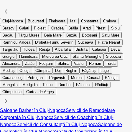
Cluj-Napoca
București
Timișoara
Iași
Constanța
Craiova
Brașov
Galați
Ploiești
Oradea
Brăila
Arad
Pitești
Sibiu
Bacău
Târgu Mureș
Baia Mare
Buzău
Botoșani
Satu Mare
Râmnicu Vâlcea
Drobeta-Turnu Severin
Suceava
Piatra Neamț
Târgu Jiu
Tulcea
Reșița
Alba Iulia
Bistrița
Călărași
Deva
Giurgiu
Hunedoara
Miercurea Ciuc
Sfântu Gheorghe
Slobozia
Alexandria
Zalău
Focșani
Slatina
Vaslui
Roman
Turda
Mediaș
Onești
Câmpina
Dej
Reghin
Făgăraș
Lugoj
Caransebeș
Petroșani
Târgoviște
Moreni
Caracal
Băilești
Mangalia
Medgidia
Tecuci
Dorohoi
Fălticeni
Rădăuți
Câmpulung
Curtea de Argeș
Saloane Barber în Cluj-Napoca
Servicii de Remodelare
Corporală în Cluj-Napoca
Servicii de Coaching în Cluj-
Napoca
Servicii de Consultanță în Cluj-Napoca
Saloane de
Cosmetică în Cluj-Napoca
Spații de Coworking în Cluj-