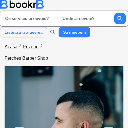
Ce serviciu ai nevoie?
Unde ai nevoie?
Listează-ți afacerea
Sa începem
Acasă
Frizerie
Fercheș Barber Shop