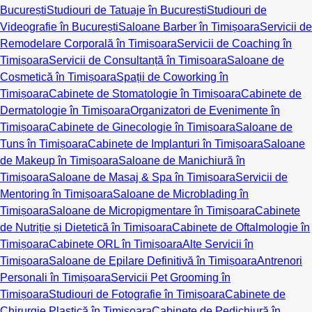
București
Studiouri de Tatuaje în București
Studiouri de
Videografie în București
Saloane Barber în Timișoara
Servicii de
Remodelare Corporală în Timișoara
Servicii de Coaching în
Timișoara
Servicii de Consultanță în Timișoara
Saloane de
Cosmetică în Timișoara
Spații de Coworking în
Timișoara
Cabinete de Stomatologie în Timișoara
Cabinete de
Dermatologie în Timișoara
Organizatori de Evenimente în
Timișoara
Cabinete de Ginecologie în Timișoara
Saloane de
Tuns în Timișoara
Cabinete de Implanturi în Timișoara
Saloane
de Makeup în Timișoara
Saloane de Manichiură în
Timișoara
Saloane de Masaj & Spa în Timișoara
Servicii de
Mentoring în Timișoara
Saloane de Microblading în
Timișoara
Saloane de Micropigmentare în Timișoara
Cabinete
de Nutriție și Dietetică în Timișoara
Cabinete de Oftalmologie în
Timișoara
Cabinete ORL în Timișoara
Alte Servicii în
Timișoara
Saloane de Epilare Definitivă în Timișoara
Antrenori
Personali în Timișoara
Servicii Pet Grooming în
Timișoara
Studiouri de Fotografie în Timișoara
Cabinete de
Chirurgie Plastică în Timișoara
Cabinete de Pedichiură în