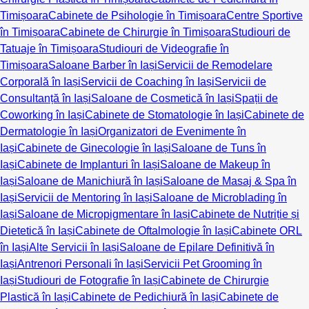
Timișoara
Cabinete de Psihologie în Timișoara
Centre Sportive
în Timișoara
Cabinete de Chirurgie în Timișoara
Studiouri de
Tatuaje în Timișoara
Studiouri de Videografie în
Timișoara
Saloane Barber în Iași
Servicii de Remodelare
Corporală în Iași
Servicii de Coaching în Iași
Servicii de
Consultanță în Iași
Saloane de Cosmetică în Iași
Spații de
Coworking în Iași
Cabinete de Stomatologie în Iași
Cabinete de
Dermatologie în Iași
Organizatori de Evenimente în
Iași
Cabinete de Ginecologie în Iași
Saloane de Tuns în
Iași
Cabinete de Implanturi în Iași
Saloane de Makeup în
Iași
Saloane de Manichiură în Iași
Saloane de Masaj & Spa în
Iași
Servicii de Mentoring în Iași
Saloane de Microblading în
Iași
Saloane de Micropigmentare în Iași
Cabinete de Nutriție și
Dietetică în Iași
Cabinete de Oftalmologie în Iași
Cabinete ORL
în Iași
Alte Servicii în Iași
Saloane de Epilare Definitivă în
Iași
Antrenori Personali în Iași
Servicii Pet Grooming în
Iași
Studiouri de Fotografie în Iași
Cabinete de Chirurgie
Plastică în Iași
Cabinete de Pedichiură în Iași
Cabinete de