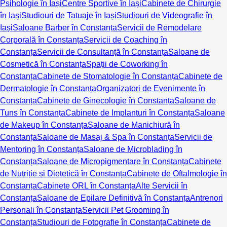
Psihologie în Iași
Centre Sportive în Iași
Cabinete de Chirurgie
în Iași
Studiouri de Tatuaje în Iași
Studiouri de Videografie în
Iași
Saloane Barber în Constanța
Servicii de Remodelare
Corporală în Constanța
Servicii de Coaching în
Constanța
Servicii de Consultanță în Constanța
Saloane de
Cosmetică în Constanța
Spații de Coworking în
Constanța
Cabinete de Stomatologie în Constanța
Cabinete de
Dermatologie în Constanța
Organizatori de Evenimente în
Constanța
Cabinete de Ginecologie în Constanța
Saloane de
Tuns în Constanța
Cabinete de Implanturi în Constanța
Saloane
de Makeup în Constanța
Saloane de Manichiură în
Constanța
Saloane de Masaj & Spa în Constanța
Servicii de
Mentoring în Constanța
Saloane de Microblading în
Constanța
Saloane de Micropigmentare în Constanța
Cabinete
de Nutriție și Dietetică în Constanța
Cabinete de Oftalmologie în
Constanța
Cabinete ORL în Constanța
Alte Servicii în
Constanța
Saloane de Epilare Definitivă în Constanța
Antrenori
Personali în Constanța
Servicii Pet Grooming în
Constanța
Studiouri de Fotografie în Constanța
Cabinete de