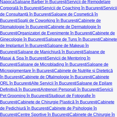
Napoca
Saloane Barber în București
Servicii de Remodelare
Corporală în București
Servicii de Coaching în București
Servicii
de Consultanță în București
Saloane de Cosmetică în
București
Spații de Coworking în București
Cabinete de
Stomatologie în București
Cabinete de Dermatologie în
București
Organizatori de Evenimente în București
Cabinete de
Ginecologie în București
Saloane de Tuns în București
Cabinete
de Implanturi în București
Saloane de Makeup în
București
Saloane de Manichiură în București
Saloane de
Masaj & Spa în București
Servicii de Mentoring în
București
Saloane de Microblading în București
Saloane de
Micropigmentare în București
Cabinete de Nutriție și Dietetică
în București
Cabinete de Oftalmologie în București
Cabinete
ORL în București
Alte Servicii în București
Saloane de Epilare
Definitivă în București
Antrenori Personali în București
Servicii
Pet Grooming în București
Studiouri de Fotografie în
București
Cabinete de Chirurgie Plastică în București
Cabinete
de Pedichiură în București
Cabinete de Psihologie în
București
Centre Sportive în București
Cabinete de Chirurgie în