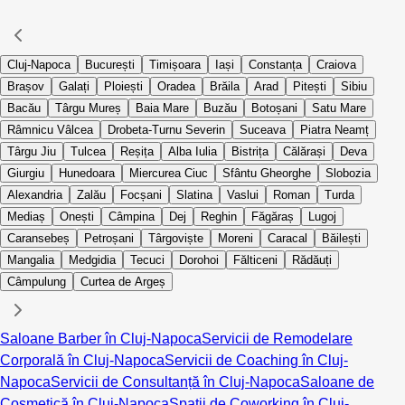
Cluj-Napoca
București
Timișoara
Iași
Constanța
Craiova
Brașov
Galați
Ploiești
Oradea
Brăila
Arad
Pitești
Sibiu
Bacău
Târgu Mureș
Baia Mare
Buzău
Botoșani
Satu Mare
Râmnicu Vâlcea
Drobeta-Turnu Severin
Suceava
Piatra Neamț
Târgu Jiu
Tulcea
Reșița
Alba Iulia
Bistrița
Călărași
Deva
Giurgiu
Hunedoara
Miercurea Ciuc
Sfântu Gheorghe
Slobozia
Alexandria
Zalău
Focșani
Slatina
Vaslui
Roman
Turda
Mediaș
Onești
Câmpina
Dej
Reghin
Făgăraș
Lugoj
Caransebeș
Petroșani
Târgoviște
Moreni
Caracal
Băilești
Mangalia
Medgidia
Tecuci
Dorohoi
Fălticeni
Rădăuți
Câmpulung
Curtea de Argeș
Saloane Barber în Cluj-Napoca
Servicii de Remodelare
Corporală în Cluj-Napoca
Servicii de Coaching în Cluj-
Napoca
Servicii de Consultanță în Cluj-Napoca
Saloane de
Cosmetică în Cluj-Napoca
Spații de Coworking în Cluj-