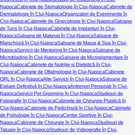
Napoca
Cabinete de Stomatologie în Cluj-Napoca
Cabinete de
Dermatologie în Cluj-Napoca
Organizatori de Evenimente în
Cluj-Napoca
Cabinete de Ginecologie în Cluj-Napoca
Saloane
de Tuns în Cluj-Napoca
Cabinete de Implanturi în Cluj-
Napoca
Saloane de Makeup în Cluj-Napoca
Saloane de
Manichiură în Cluj-Napoca
Saloane de Masaj & Spa în Cluj-
Napoca
Servicii de Mentoring în Cluj-Napoca
Saloane de
Microblading în Cluj-Napoca
Saloane de Micropigmentare în
Cluj-Napoca
Cabinete de Nutriție și Dietetică în Cluj-
Napoca
Cabinete de Oftalmologie în Cluj-Napoca
Cabinete
ORL în Cluj-Napoca
Alte Servicii în Cluj-Napoca
Saloane de
Epilare Definitivă în Cluj-Napoca
Antrenori Personali în Cluj-
Napoca
Servicii Pet Grooming în Cluj-Napoca
Studiouri de
Fotografie în Cluj-Napoca
Cabinete de Chirurgie Plastică în
Cluj-Napoca
Cabinete de Pedichiură în Cluj-Napoca
Cabinete
de Psihologie în Cluj-Napoca
Centre Sportive în Cluj-
Napoca
Cabinete de Chirurgie în Cluj-Napoca
Studiouri de
Tatuaje în Cluj-Napoca
Studiouri de Videografie în Cluj-