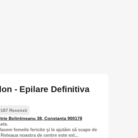
on - Epilare Definitiva
•
187 Recenzii
itrie Bolintineanu 38, Constanța 900178
ete.
facem femeile fericite și le ajutăm să scape de
 Reteaua noastra de centre este ext...