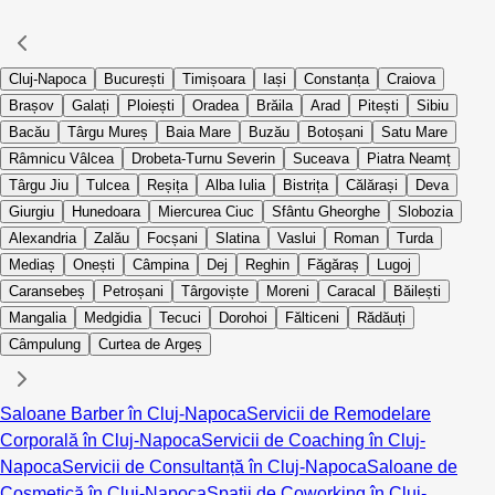
Cluj-Napoca
București
Timișoara
Iași
Constanța
Craiova
Brașov
Galați
Ploiești
Oradea
Brăila
Arad
Pitești
Sibiu
Bacău
Târgu Mureș
Baia Mare
Buzău
Botoșani
Satu Mare
Râmnicu Vâlcea
Drobeta-Turnu Severin
Suceava
Piatra Neamț
Târgu Jiu
Tulcea
Reșița
Alba Iulia
Bistrița
Călărași
Deva
Giurgiu
Hunedoara
Miercurea Ciuc
Sfântu Gheorghe
Slobozia
Alexandria
Zalău
Focșani
Slatina
Vaslui
Roman
Turda
Mediaș
Onești
Câmpina
Dej
Reghin
Făgăraș
Lugoj
Caransebeș
Petroșani
Târgoviște
Moreni
Caracal
Băilești
Mangalia
Medgidia
Tecuci
Dorohoi
Fălticeni
Rădăuți
Câmpulung
Curtea de Argeș
Saloane Barber în Cluj-Napoca
Servicii de Remodelare
Corporală în Cluj-Napoca
Servicii de Coaching în Cluj-
Napoca
Servicii de Consultanță în Cluj-Napoca
Saloane de
Cosmetică în Cluj-Napoca
Spații de Coworking în Cluj-