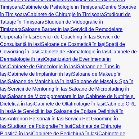
Timișoara
Cabinete de Psihologie în Timișoara
Centre Sportive
în Timișoara
Cabinete de Chirurgie în Timișoara
Studiouri de
Tatuaje în Timișoara
Studiouri de Videografie în
Timișoara
Saloane Barber în Iași
Servicii de Remodelare
Corporală în Iași
Servicii de Coaching în Iași
Servicii de
Consultanță în Iași
Saloane de Cosmetică în Iași
Spații de
Coworking în Iași
Cabinete de Stomatologie în Iași
Cabinete de
Dermatologie în Iași
Organizatori de Evenimente în
Iași
Cabinete de Ginecologie în Iași
Saloane de Tuns în
Iași
Cabinete de Implanturi în Iași
Saloane de Makeup în
Iași
Saloane de Manichiură în Iași
Saloane de Masaj & Spa în
Iași
Servicii de Mentoring în Iași
Saloane de Microblading în
Iași
Saloane de Micropigmentare în Iași
Cabinete de Nutriție și
Dietetică în Iași
Cabinete de Oftalmologie în Iași
Cabinete ORL
în Iași
Alte Servicii în Iași
Saloane de Epilare Definitivă în
Iași
Antrenori Personali în Iași
Servicii Pet Grooming în
Iași
Studiouri de Fotografie în Iași
Cabinete de Chirurgie
Plastică în Iași
Cabinete de Pedichiură în Iași
Cabinete de