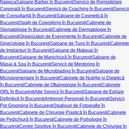
Napoca
Saloane Barber în București
Servicii de Remodelare
Corporală în București
Servicii de Coaching în București
Servicii
de Consultanță în București
Saloane de Cosmetică în
București
Spații de Coworking în București
Cabinete de
Stomatologie în București
Cabinete de Dermatologie în
București
Organizatori de Evenimente în București
Cabinete de
Ginecologie în București
Saloane de Tuns în București
Cabinete
de Implanturi în București
Saloane de Makeup în
București
Saloane de Manichiură în București
Saloane de
Masaj & Spa în București
Servicii de Mentoring în
București
Saloane de Microblading în București
Saloane de
Micropigmentare în București
Cabinete de Nutriție și Dietetică
în București
Cabinete de Oftalmologie în București
Cabinete
ORL în București
Alte Servicii în București
Saloane de Epilare
Definitivă în București
Antrenori Personali în București
Servicii
Pet Grooming în București
Studiouri de Fotografie în
București
Cabinete de Chirurgie Plastică în București
Cabinete
de Pedichiură în București
Cabinete de Psihologie în
București
Centre Sportive în București
Cabinete de Chirurgie în