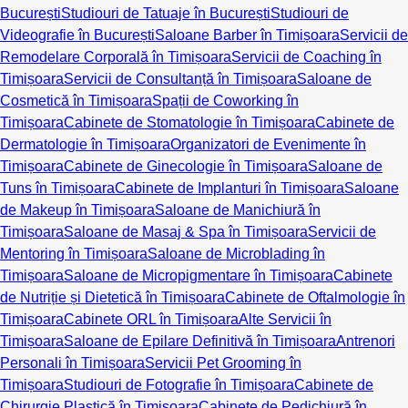
București
Studiouri de Tatuaje în București
Studiouri de
Videografie în București
Saloane Barber în Timișoara
Servicii de
Remodelare Corporală în Timișoara
Servicii de Coaching în
Timișoara
Servicii de Consultanță în Timișoara
Saloane de
Cosmetică în Timișoara
Spații de Coworking în
Timișoara
Cabinete de Stomatologie în Timișoara
Cabinete de
Dermatologie în Timișoara
Organizatori de Evenimente în
Timișoara
Cabinete de Ginecologie în Timișoara
Saloane de
Tuns în Timișoara
Cabinete de Implanturi în Timișoara
Saloane
de Makeup în Timișoara
Saloane de Manichiură în
Timișoara
Saloane de Masaj & Spa în Timișoara
Servicii de
Mentoring în Timișoara
Saloane de Microblading în
Timișoara
Saloane de Micropigmentare în Timișoara
Cabinete
de Nutriție și Dietetică în Timișoara
Cabinete de Oftalmologie în
Timișoara
Cabinete ORL în Timișoara
Alte Servicii în
Timișoara
Saloane de Epilare Definitivă în Timișoara
Antrenori
Personali în Timișoara
Servicii Pet Grooming în
Timișoara
Studiouri de Fotografie în Timișoara
Cabinete de
Chirurgie Plastică în Timișoara
Cabinete de Pedichiură în