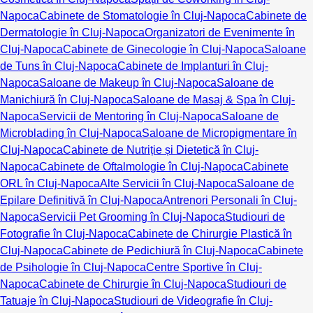
Napoca
Cabinete de Stomatologie în Cluj-Napoca
Cabinete de
Dermatologie în Cluj-Napoca
Organizatori de Evenimente în
Cluj-Napoca
Cabinete de Ginecologie în Cluj-Napoca
Saloane
de Tuns în Cluj-Napoca
Cabinete de Implanturi în Cluj-
Napoca
Saloane de Makeup în Cluj-Napoca
Saloane de
Manichiură în Cluj-Napoca
Saloane de Masaj & Spa în Cluj-
Napoca
Servicii de Mentoring în Cluj-Napoca
Saloane de
Microblading în Cluj-Napoca
Saloane de Micropigmentare în
Cluj-Napoca
Cabinete de Nutriție și Dietetică în Cluj-
Napoca
Cabinete de Oftalmologie în Cluj-Napoca
Cabinete
ORL în Cluj-Napoca
Alte Servicii în Cluj-Napoca
Saloane de
Epilare Definitivă în Cluj-Napoca
Antrenori Personali în Cluj-
Napoca
Servicii Pet Grooming în Cluj-Napoca
Studiouri de
Fotografie în Cluj-Napoca
Cabinete de Chirurgie Plastică în
Cluj-Napoca
Cabinete de Pedichiură în Cluj-Napoca
Cabinete
de Psihologie în Cluj-Napoca
Centre Sportive în Cluj-
Napoca
Cabinete de Chirurgie în Cluj-Napoca
Studiouri de
Tatuaje în Cluj-Napoca
Studiouri de Videografie în Cluj-