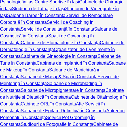
Psihologie în Iași
Centre Sportive în Iași
Cabinete de Chirurgie
în Iași
Studiouri de Tatuaje în Iași
Studiouri de Videografie în
Iași
Saloane Barber în Constanța
Servicii de Remodelare
Corporală în Constanța
Servicii de Coaching în
Constanța
Servicii de Consultanță în Constanța
Saloane de
Cosmetică în Constanța
Spații de Coworking în
Constanța
Cabinete de Stomatologie în Constanța
Cabinete de
Dermatologie în Constanța
Organizatori de Evenimente în
Constanța
Cabinete de Ginecologie în Constanța
Saloane de
Tuns în Constanța
Cabinete de Implanturi în Constanța
Saloane
de Makeup în Constanța
Saloane de Manichiură în
Constanța
Saloane de Masaj & Spa în Constanța
Servicii de
Mentoring în Constanța
Saloane de Microblading în
Constanța
Saloane de Micropigmentare în Constanța
Cabinete
de Nutriție și Dietetică în Constanța
Cabinete de Oftalmologie în
Constanța
Cabinete ORL în Constanța
Alte Servicii în
Constanța
Saloane de Epilare Definitivă în Constanța
Antrenori
Personali în Constanța
Servicii Pet Grooming în
Constanța
Studiouri de Fotografie în Constanța
Cabinete de