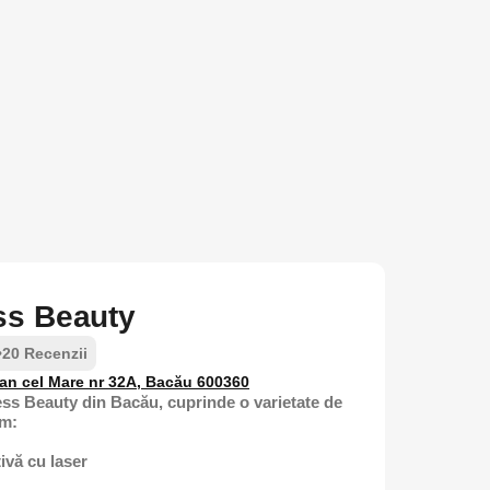
s Beauty
•
20 Recenzii
fan cel Mare nr 32A, Bacău 600360
s Beauty din Bacău, cuprinde o varietate de
um:
tivă cu laser