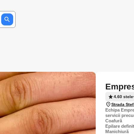
Empres
4.60 stele
Strada Ște
Echipa Empres
servicii prec
Coafură
Epilare defini
Manichiură