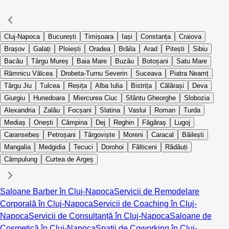
Cluj-Napoca
București
Timișoara
Iași
Constanța
Craiova
Brașov
Galați
Ploiești
Oradea
Brăila
Arad
Pitești
Sibiu
Bacău
Târgu Mureș
Baia Mare
Buzău
Botoșani
Satu Mare
Râmnicu Vâlcea
Drobeta-Turnu Severin
Suceava
Piatra Neamț
Târgu Jiu
Tulcea
Reșița
Alba Iulia
Bistrița
Călărași
Deva
Giurgiu
Hunedoara
Miercurea Ciuc
Sfântu Gheorghe
Slobozia
Alexandria
Zalău
Focșani
Slatina
Vaslui
Roman
Turda
Mediaș
Onești
Câmpina
Dej
Reghin
Făgăraș
Lugoj
Caransebeș
Petroșani
Târgoviște
Moreni
Caracal
Băilești
Mangalia
Medgidia
Tecuci
Dorohoi
Fălticeni
Rădăuți
Câmpulung
Curtea de Argeș
Saloane Barber în Cluj-Napoca
Servicii de Remodelare
Corporală în Cluj-Napoca
Servicii de Coaching în Cluj-
Napoca
Servicii de Consultanță în Cluj-Napoca
Saloane de
Cosmetică în Cluj-Napoca
Spații de Coworking în Cluj-