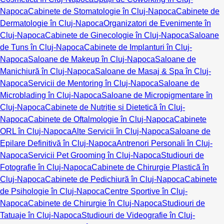
Napoca
Cabinete de Stomatologie în Cluj-Napoca
Cabinete de
Dermatologie în Cluj-Napoca
Organizatori de Evenimente în
Cluj-Napoca
Cabinete de Ginecologie în Cluj-Napoca
Saloane
de Tuns în Cluj-Napoca
Cabinete de Implanturi în Cluj-
Napoca
Saloane de Makeup în Cluj-Napoca
Saloane de
Manichiură în Cluj-Napoca
Saloane de Masaj & Spa în Cluj-
Napoca
Servicii de Mentoring în Cluj-Napoca
Saloane de
Microblading în Cluj-Napoca
Saloane de Micropigmentare în
Cluj-Napoca
Cabinete de Nutriție și Dietetică în Cluj-
Napoca
Cabinete de Oftalmologie în Cluj-Napoca
Cabinete
ORL în Cluj-Napoca
Alte Servicii în Cluj-Napoca
Saloane de
Epilare Definitivă în Cluj-Napoca
Antrenori Personali în Cluj-
Napoca
Servicii Pet Grooming în Cluj-Napoca
Studiouri de
Fotografie în Cluj-Napoca
Cabinete de Chirurgie Plastică în
Cluj-Napoca
Cabinete de Pedichiură în Cluj-Napoca
Cabinete
de Psihologie în Cluj-Napoca
Centre Sportive în Cluj-
Napoca
Cabinete de Chirurgie în Cluj-Napoca
Studiouri de
Tatuaje în Cluj-Napoca
Studiouri de Videografie în Cluj-