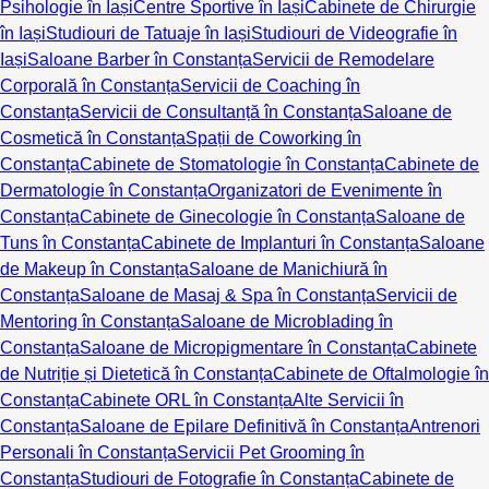
Psihologie în Iași
Centre Sportive în Iași
Cabinete de Chirurgie
în Iași
Studiouri de Tatuaje în Iași
Studiouri de Videografie în
Iași
Saloane Barber în Constanța
Servicii de Remodelare
Corporală în Constanța
Servicii de Coaching în
Constanța
Servicii de Consultanță în Constanța
Saloane de
Cosmetică în Constanța
Spații de Coworking în
Constanța
Cabinete de Stomatologie în Constanța
Cabinete de
Dermatologie în Constanța
Organizatori de Evenimente în
Constanța
Cabinete de Ginecologie în Constanța
Saloane de
Tuns în Constanța
Cabinete de Implanturi în Constanța
Saloane
de Makeup în Constanța
Saloane de Manichiură în
Constanța
Saloane de Masaj & Spa în Constanța
Servicii de
Mentoring în Constanța
Saloane de Microblading în
Constanța
Saloane de Micropigmentare în Constanța
Cabinete
de Nutriție și Dietetică în Constanța
Cabinete de Oftalmologie în
Constanța
Cabinete ORL în Constanța
Alte Servicii în
Constanța
Saloane de Epilare Definitivă în Constanța
Antrenori
Personali în Constanța
Servicii Pet Grooming în
Constanța
Studiouri de Fotografie în Constanța
Cabinete de