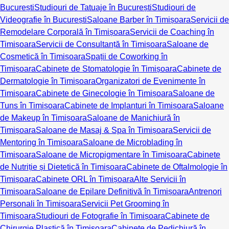
București
Studiouri de Tatuaje în București
Studiouri de
Videografie în București
Saloane Barber în Timișoara
Servicii de
Remodelare Corporală în Timișoara
Servicii de Coaching în
Timișoara
Servicii de Consultanță în Timișoara
Saloane de
Cosmetică în Timișoara
Spații de Coworking în
Timișoara
Cabinete de Stomatologie în Timișoara
Cabinete de
Dermatologie în Timișoara
Organizatori de Evenimente în
Timișoara
Cabinete de Ginecologie în Timișoara
Saloane de
Tuns în Timișoara
Cabinete de Implanturi în Timișoara
Saloane
de Makeup în Timișoara
Saloane de Manichiură în
Timișoara
Saloane de Masaj & Spa în Timișoara
Servicii de
Mentoring în Timișoara
Saloane de Microblading în
Timișoara
Saloane de Micropigmentare în Timișoara
Cabinete
de Nutriție și Dietetică în Timișoara
Cabinete de Oftalmologie în
Timișoara
Cabinete ORL în Timișoara
Alte Servicii în
Timișoara
Saloane de Epilare Definitivă în Timișoara
Antrenori
Personali în Timișoara
Servicii Pet Grooming în
Timișoara
Studiouri de Fotografie în Timișoara
Cabinete de
Chirurgie Plastică în Timișoara
Cabinete de Pedichiură în