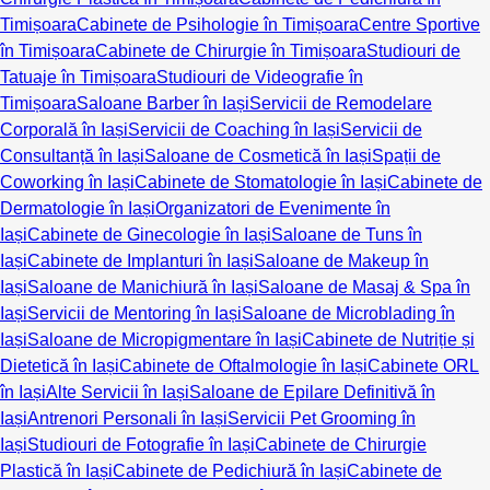
Timișoara
Cabinete de Psihologie în Timișoara
Centre Sportive
în Timișoara
Cabinete de Chirurgie în Timișoara
Studiouri de
Tatuaje în Timișoara
Studiouri de Videografie în
Timișoara
Saloane Barber în Iași
Servicii de Remodelare
Corporală în Iași
Servicii de Coaching în Iași
Servicii de
Consultanță în Iași
Saloane de Cosmetică în Iași
Spații de
Coworking în Iași
Cabinete de Stomatologie în Iași
Cabinete de
Dermatologie în Iași
Organizatori de Evenimente în
Iași
Cabinete de Ginecologie în Iași
Saloane de Tuns în
Iași
Cabinete de Implanturi în Iași
Saloane de Makeup în
Iași
Saloane de Manichiură în Iași
Saloane de Masaj & Spa în
Iași
Servicii de Mentoring în Iași
Saloane de Microblading în
Iași
Saloane de Micropigmentare în Iași
Cabinete de Nutriție și
Dietetică în Iași
Cabinete de Oftalmologie în Iași
Cabinete ORL
în Iași
Alte Servicii în Iași
Saloane de Epilare Definitivă în
Iași
Antrenori Personali în Iași
Servicii Pet Grooming în
Iași
Studiouri de Fotografie în Iași
Cabinete de Chirurgie
Plastică în Iași
Cabinete de Pedichiură în Iași
Cabinete de