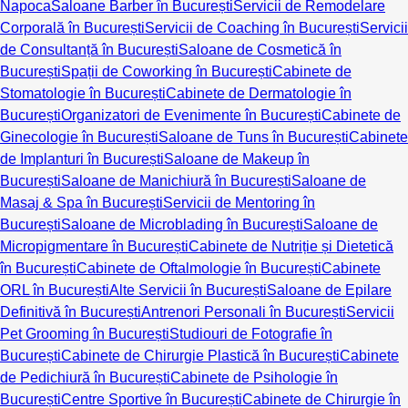
Napoca
Saloane Barber în București
Servicii de Remodelare
Corporală în București
Servicii de Coaching în București
Servicii
de Consultanță în București
Saloane de Cosmetică în
București
Spații de Coworking în București
Cabinete de
Stomatologie în București
Cabinete de Dermatologie în
București
Organizatori de Evenimente în București
Cabinete de
Ginecologie în București
Saloane de Tuns în București
Cabinete
de Implanturi în București
Saloane de Makeup în
București
Saloane de Manichiură în București
Saloane de
Masaj & Spa în București
Servicii de Mentoring în
București
Saloane de Microblading în București
Saloane de
Micropigmentare în București
Cabinete de Nutriție și Dietetică
în București
Cabinete de Oftalmologie în București
Cabinete
ORL în București
Alte Servicii în București
Saloane de Epilare
Definitivă în București
Antrenori Personali în București
Servicii
Pet Grooming în București
Studiouri de Fotografie în
București
Cabinete de Chirurgie Plastică în București
Cabinete
de Pedichiură în București
Cabinete de Psihologie în
București
Centre Sportive în București
Cabinete de Chirurgie în