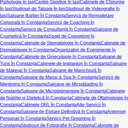
Psihologie în Iași
Centre Sportive în Iași
Cabinete de Chirurgie
în Iași
Studiouri de Tatuaje în Iași
Studiouri de Videografie în
Iași
Saloane Barber în Constanța
Servicii de Remodelare
Corporală în Constanța
Servicii de Coaching în
Constanța
Servicii de Consultanță în Constanța
Saloane de
Cosmetică în Constanța
Spații de Coworking în
Constanța
Cabinete de Stomatologie în Constanța
Cabinete de
Dermatologie în Constanța
Organizatori de Evenimente în
Constanța
Cabinete de Ginecologie în Constanța
Saloane de
Tuns în Constanța
Cabinete de Implanturi în Constanța
Saloane
de Makeup în Constanța
Saloane de Manichiură în
Constanța
Saloane de Masaj & Spa în Constanța
Servicii de
Mentoring în Constanța
Saloane de Microblading în
Constanța
Saloane de Micropigmentare în Constanța
Cabinete
de Nutriție și Dietetică în Constanța
Cabinete de Oftalmologie în
Constanța
Cabinete ORL în Constanța
Alte Servicii în
Constanța
Saloane de Epilare Definitivă în Constanța
Antrenori
Personali în Constanța
Servicii Pet Grooming în
Constanța
Studiouri de Fotografie în Constanța
Cabinete de