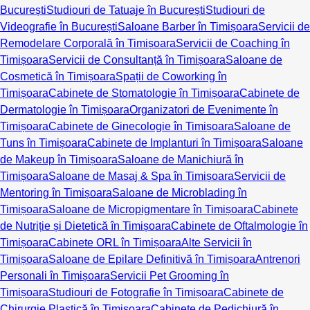
București
Studiouri de Tatuaje în București
Studiouri de
Videografie în București
Saloane Barber în Timișoara
Servicii de
Remodelare Corporală în Timișoara
Servicii de Coaching în
Timișoara
Servicii de Consultanță în Timișoara
Saloane de
Cosmetică în Timișoara
Spații de Coworking în
Timișoara
Cabinete de Stomatologie în Timișoara
Cabinete de
Dermatologie în Timișoara
Organizatori de Evenimente în
Timișoara
Cabinete de Ginecologie în Timișoara
Saloane de
Tuns în Timișoara
Cabinete de Implanturi în Timișoara
Saloane
de Makeup în Timișoara
Saloane de Manichiură în
Timișoara
Saloane de Masaj & Spa în Timișoara
Servicii de
Mentoring în Timișoara
Saloane de Microblading în
Timișoara
Saloane de Micropigmentare în Timișoara
Cabinete
de Nutriție și Dietetică în Timișoara
Cabinete de Oftalmologie în
Timișoara
Cabinete ORL în Timișoara
Alte Servicii în
Timișoara
Saloane de Epilare Definitivă în Timișoara
Antrenori
Personali în Timișoara
Servicii Pet Grooming în
Timișoara
Studiouri de Fotografie în Timișoara
Cabinete de
Chirurgie Plastică în Timișoara
Cabinete de Pedichiură în