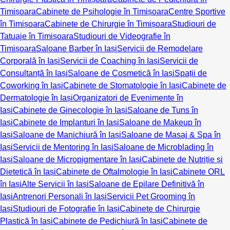
Timișoara
Cabinete de Psihologie în Timișoara
Centre Sportive
în Timișoara
Cabinete de Chirurgie în Timișoara
Studiouri de
Tatuaje în Timișoara
Studiouri de Videografie în
Timișoara
Saloane Barber în Iași
Servicii de Remodelare
Corporală în Iași
Servicii de Coaching în Iași
Servicii de
Consultanță în Iași
Saloane de Cosmetică în Iași
Spații de
Coworking în Iași
Cabinete de Stomatologie în Iași
Cabinete de
Dermatologie în Iași
Organizatori de Evenimente în
Iași
Cabinete de Ginecologie în Iași
Saloane de Tuns în
Iași
Cabinete de Implanturi în Iași
Saloane de Makeup în
Iași
Saloane de Manichiură în Iași
Saloane de Masaj & Spa în
Iași
Servicii de Mentoring în Iași
Saloane de Microblading în
Iași
Saloane de Micropigmentare în Iași
Cabinete de Nutriție și
Dietetică în Iași
Cabinete de Oftalmologie în Iași
Cabinete ORL
în Iași
Alte Servicii în Iași
Saloane de Epilare Definitivă în
Iași
Antrenori Personali în Iași
Servicii Pet Grooming în
Iași
Studiouri de Fotografie în Iași
Cabinete de Chirurgie
Plastică în Iași
Cabinete de Pedichiură în Iași
Cabinete de