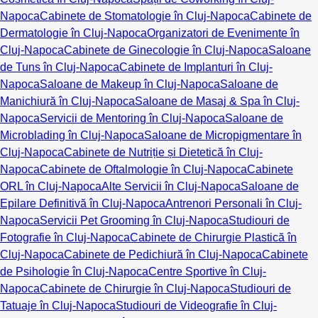
Napoca
Cabinete de Stomatologie în Cluj-Napoca
Cabinete de
Dermatologie în Cluj-Napoca
Organizatori de Evenimente în
Cluj-Napoca
Cabinete de Ginecologie în Cluj-Napoca
Saloane
de Tuns în Cluj-Napoca
Cabinete de Implanturi în Cluj-
Napoca
Saloane de Makeup în Cluj-Napoca
Saloane de
Manichiură în Cluj-Napoca
Saloane de Masaj & Spa în Cluj-
Napoca
Servicii de Mentoring în Cluj-Napoca
Saloane de
Microblading în Cluj-Napoca
Saloane de Micropigmentare în
Cluj-Napoca
Cabinete de Nutriție și Dietetică în Cluj-
Napoca
Cabinete de Oftalmologie în Cluj-Napoca
Cabinete
ORL în Cluj-Napoca
Alte Servicii în Cluj-Napoca
Saloane de
Epilare Definitivă în Cluj-Napoca
Antrenori Personali în Cluj-
Napoca
Servicii Pet Grooming în Cluj-Napoca
Studiouri de
Fotografie în Cluj-Napoca
Cabinete de Chirurgie Plastică în
Cluj-Napoca
Cabinete de Pedichiură în Cluj-Napoca
Cabinete
de Psihologie în Cluj-Napoca
Centre Sportive în Cluj-
Napoca
Cabinete de Chirurgie în Cluj-Napoca
Studiouri de
Tatuaje în Cluj-Napoca
Studiouri de Videografie în Cluj-