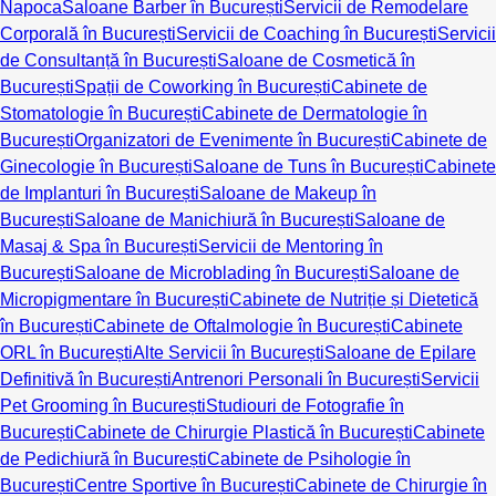
Napoca
Saloane Barber în București
Servicii de Remodelare
Corporală în București
Servicii de Coaching în București
Servicii
de Consultanță în București
Saloane de Cosmetică în
București
Spații de Coworking în București
Cabinete de
Stomatologie în București
Cabinete de Dermatologie în
București
Organizatori de Evenimente în București
Cabinete de
Ginecologie în București
Saloane de Tuns în București
Cabinete
de Implanturi în București
Saloane de Makeup în
București
Saloane de Manichiură în București
Saloane de
Masaj & Spa în București
Servicii de Mentoring în
București
Saloane de Microblading în București
Saloane de
Micropigmentare în București
Cabinete de Nutriție și Dietetică
în București
Cabinete de Oftalmologie în București
Cabinete
ORL în București
Alte Servicii în București
Saloane de Epilare
Definitivă în București
Antrenori Personali în București
Servicii
Pet Grooming în București
Studiouri de Fotografie în
București
Cabinete de Chirurgie Plastică în București
Cabinete
de Pedichiură în București
Cabinete de Psihologie în
București
Centre Sportive în București
Cabinete de Chirurgie în