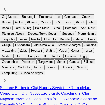
Cluj-Napoca
București
Timișoara
Iași
Constanța
Craiova
Brașov
Galați
Ploiești
Oradea
Brăila
Arad
Pitești
Sibiu
Bacău
Târgu Mureș
Baia Mare
Buzău
Botoșani
Satu Mare
Râmnicu Vâlcea
Drobeta-Turnu Severin
Suceava
Piatra Neamț
Târgu Jiu
Tulcea
Reșița
Alba Iulia
Bistrița
Călărași
Deva
Giurgiu
Hunedoara
Miercurea Ciuc
Sfântu Gheorghe
Slobozia
Alexandria
Zalău
Focșani
Slatina
Vaslui
Roman
Turda
Mediaș
Onești
Câmpina
Dej
Reghin
Făgăraș
Lugoj
Caransebeș
Petroșani
Târgoviște
Moreni
Caracal
Băilești
Mangalia
Medgidia
Tecuci
Dorohoi
Fălticeni
Rădăuți
Câmpulung
Curtea de Argeș
Saloane Barber în Cluj-Napoca
Servicii de Remodelare
Corporală în Cluj-Napoca
Servicii de Coaching în Cluj-
Napoca
Servicii de Consultanță în Cluj-Napoca
Saloane de
Cosmetică în Cluj-Napoca
Spații de Coworking în Cluj-