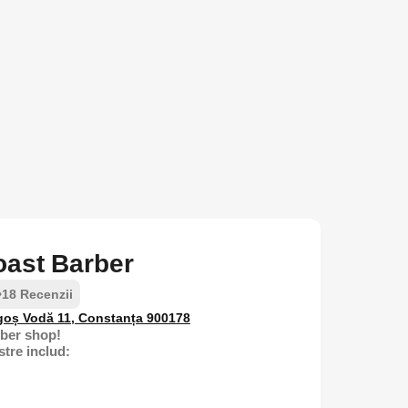
oast Barber
•
18 Recenzii
goș Vodă 11, Constanța 900178
rber shop!
stre includ: