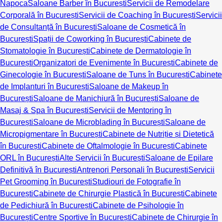
Napoca
Saloane Barber în București
Servicii de Remodelare
Corporală în București
Servicii de Coaching în București
Servicii
de Consultanță în București
Saloane de Cosmetică în
București
Spații de Coworking în București
Cabinete de
Stomatologie în București
Cabinete de Dermatologie în
București
Organizatori de Evenimente în București
Cabinete de
Ginecologie în București
Saloane de Tuns în București
Cabinete
de Implanturi în București
Saloane de Makeup în
București
Saloane de Manichiură în București
Saloane de
Masaj & Spa în București
Servicii de Mentoring în
București
Saloane de Microblading în București
Saloane de
Micropigmentare în București
Cabinete de Nutriție și Dietetică
în București
Cabinete de Oftalmologie în București
Cabinete
ORL în București
Alte Servicii în București
Saloane de Epilare
Definitivă în București
Antrenori Personali în București
Servicii
Pet Grooming în București
Studiouri de Fotografie în
București
Cabinete de Chirurgie Plastică în București
Cabinete
de Pedichiură în București
Cabinete de Psihologie în
București
Centre Sportive în București
Cabinete de Chirurgie în