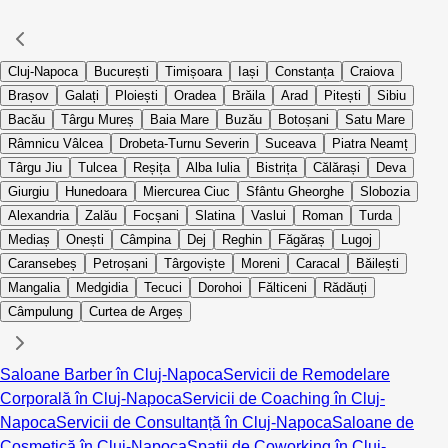
Cluj-Napoca
București
Timișoara
Iași
Constanța
Craiova
Brașov
Galați
Ploiești
Oradea
Brăila
Arad
Pitești
Sibiu
Bacău
Târgu Mureș
Baia Mare
Buzău
Botoșani
Satu Mare
Râmnicu Vâlcea
Drobeta-Turnu Severin
Suceava
Piatra Neamț
Târgu Jiu
Tulcea
Reșița
Alba Iulia
Bistrița
Călărași
Deva
Giurgiu
Hunedoara
Miercurea Ciuc
Sfântu Gheorghe
Slobozia
Alexandria
Zalău
Focșani
Slatina
Vaslui
Roman
Turda
Mediaș
Onești
Câmpina
Dej
Reghin
Făgăraș
Lugoj
Caransebeș
Petroșani
Târgoviște
Moreni
Caracal
Băilești
Mangalia
Medgidia
Tecuci
Dorohoi
Fălticeni
Rădăuți
Câmpulung
Curtea de Argeș
Saloane Barber în Cluj-Napoca
Servicii de Remodelare
Corporală în Cluj-Napoca
Servicii de Coaching în Cluj-
Napoca
Servicii de Consultanță în Cluj-Napoca
Saloane de
Cosmetică în Cluj-Napoca
Spații de Coworking în Cluj-