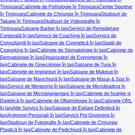
Timișoara
Cabinete de Psihologie în Timișoara
Centre Sportive
în Timișoara
Cabinete de Chirurgie în Timișoara
Studiouri de
Tatuaje în Timișoara
Studiouri de Videografie în
Timișoara
Saloane Barber în Iași
Servicii de Remodelare
Corporală în Iași
Servicii de Coaching în Iași
Servicii de
Consultanță în Iași
Saloane de Cosmetică în Iași
Spații de
Coworking în Iași
Cabinete de Stomatologie în Iași
Cabinete de
Dermatologie în Iași
Organizatori de Evenimente în
Iași
Cabinete de Ginecologie în Iași
Saloane de Tuns în
Iași
Cabinete de Implanturi în Iași
Saloane de Makeup în
Iași
Saloane de Manichiură în Iași
Saloane de Masaj & Spa în
Iași
Servicii de Mentoring în Iași
Saloane de Microblading în
Iași
Saloane de Micropigmentare în Iași
Cabinete de Nutriție și
Dietetică în Iași
Cabinete de Oftalmologie în Iași
Cabinete ORL
în Iași
Alte Servicii în Iași
Saloane de Epilare Definitivă în
Iași
Antrenori Personali în Iași
Servicii Pet Grooming în
Iași
Studiouri de Fotografie în Iași
Cabinete de Chirurgie
Plastică în Iași
Cabinete de Pedichiură în Iași
Cabinete de