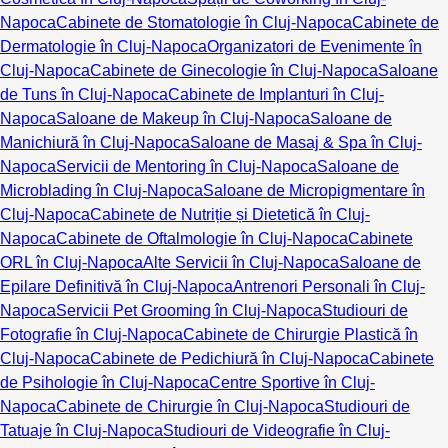
Napoca
Cabinete de Stomatologie în Cluj-Napoca
Cabinete de
Dermatologie în Cluj-Napoca
Organizatori de Evenimente în
Cluj-Napoca
Cabinete de Ginecologie în Cluj-Napoca
Saloane
de Tuns în Cluj-Napoca
Cabinete de Implanturi în Cluj-
Napoca
Saloane de Makeup în Cluj-Napoca
Saloane de
Manichiură în Cluj-Napoca
Saloane de Masaj & Spa în Cluj-
Napoca
Servicii de Mentoring în Cluj-Napoca
Saloane de
Microblading în Cluj-Napoca
Saloane de Micropigmentare în
Cluj-Napoca
Cabinete de Nutriție și Dietetică în Cluj-
Napoca
Cabinete de Oftalmologie în Cluj-Napoca
Cabinete
ORL în Cluj-Napoca
Alte Servicii în Cluj-Napoca
Saloane de
Epilare Definitivă în Cluj-Napoca
Antrenori Personali în Cluj-
Napoca
Servicii Pet Grooming în Cluj-Napoca
Studiouri de
Fotografie în Cluj-Napoca
Cabinete de Chirurgie Plastică în
Cluj-Napoca
Cabinete de Pedichiură în Cluj-Napoca
Cabinete
de Psihologie în Cluj-Napoca
Centre Sportive în Cluj-
Napoca
Cabinete de Chirurgie în Cluj-Napoca
Studiouri de
Tatuaje în Cluj-Napoca
Studiouri de Videografie în Cluj-