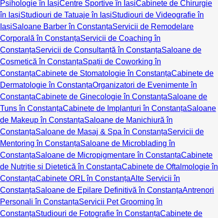
Psihologie în Iași
Centre Sportive în Iași
Cabinete de Chirurgie
în Iași
Studiouri de Tatuaje în Iași
Studiouri de Videografie în
Iași
Saloane Barber în Constanța
Servicii de Remodelare
Corporală în Constanța
Servicii de Coaching în
Constanța
Servicii de Consultanță în Constanța
Saloane de
Cosmetică în Constanța
Spații de Coworking în
Constanța
Cabinete de Stomatologie în Constanța
Cabinete de
Dermatologie în Constanța
Organizatori de Evenimente în
Constanța
Cabinete de Ginecologie în Constanța
Saloane de
Tuns în Constanța
Cabinete de Implanturi în Constanța
Saloane
de Makeup în Constanța
Saloane de Manichiură în
Constanța
Saloane de Masaj & Spa în Constanța
Servicii de
Mentoring în Constanța
Saloane de Microblading în
Constanța
Saloane de Micropigmentare în Constanța
Cabinete
de Nutriție și Dietetică în Constanța
Cabinete de Oftalmologie în
Constanța
Cabinete ORL în Constanța
Alte Servicii în
Constanța
Saloane de Epilare Definitivă în Constanța
Antrenori
Personali în Constanța
Servicii Pet Grooming în
Constanța
Studiouri de Fotografie în Constanța
Cabinete de