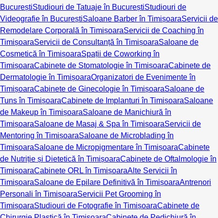
București
Studiouri de Tatuaje în București
Studiouri de
Videografie în București
Saloane Barber în Timișoara
Servicii de
Remodelare Corporală în Timișoara
Servicii de Coaching în
Timișoara
Servicii de Consultanță în Timișoara
Saloane de
Cosmetică în Timișoara
Spații de Coworking în
Timișoara
Cabinete de Stomatologie în Timișoara
Cabinete de
Dermatologie în Timișoara
Organizatori de Evenimente în
Timișoara
Cabinete de Ginecologie în Timișoara
Saloane de
Tuns în Timișoara
Cabinete de Implanturi în Timișoara
Saloane
de Makeup în Timișoara
Saloane de Manichiură în
Timișoara
Saloane de Masaj & Spa în Timișoara
Servicii de
Mentoring în Timișoara
Saloane de Microblading în
Timișoara
Saloane de Micropigmentare în Timișoara
Cabinete
de Nutriție și Dietetică în Timișoara
Cabinete de Oftalmologie în
Timișoara
Cabinete ORL în Timișoara
Alte Servicii în
Timișoara
Saloane de Epilare Definitivă în Timișoara
Antrenori
Personali în Timișoara
Servicii Pet Grooming în
Timișoara
Studiouri de Fotografie în Timișoara
Cabinete de
Chirurgie Plastică în Timișoara
Cabinete de Pedichiură în