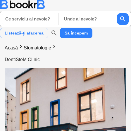
Ce serviciu ai nevoie?
Unde ai nevoie?
Listează-ți afacerea
Sa începem
Acasă
Stomatologie
DentiSteM Clinic