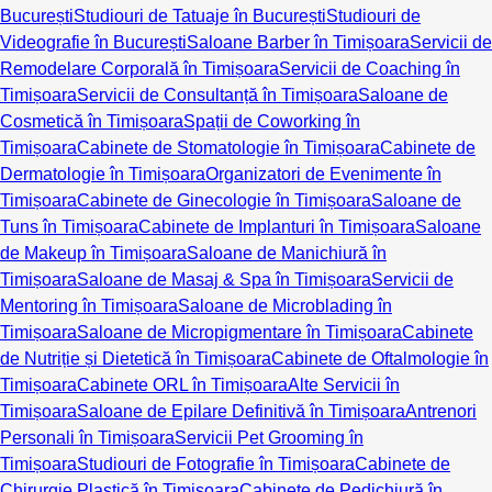
București
Studiouri de Tatuaje în București
Studiouri de
Videografie în București
Saloane Barber în Timișoara
Servicii de
Remodelare Corporală în Timișoara
Servicii de Coaching în
Timișoara
Servicii de Consultanță în Timișoara
Saloane de
Cosmetică în Timișoara
Spații de Coworking în
Timișoara
Cabinete de Stomatologie în Timișoara
Cabinete de
Dermatologie în Timișoara
Organizatori de Evenimente în
Timișoara
Cabinete de Ginecologie în Timișoara
Saloane de
Tuns în Timișoara
Cabinete de Implanturi în Timișoara
Saloane
de Makeup în Timișoara
Saloane de Manichiură în
Timișoara
Saloane de Masaj & Spa în Timișoara
Servicii de
Mentoring în Timișoara
Saloane de Microblading în
Timișoara
Saloane de Micropigmentare în Timișoara
Cabinete
de Nutriție și Dietetică în Timișoara
Cabinete de Oftalmologie în
Timișoara
Cabinete ORL în Timișoara
Alte Servicii în
Timișoara
Saloane de Epilare Definitivă în Timișoara
Antrenori
Personali în Timișoara
Servicii Pet Grooming în
Timișoara
Studiouri de Fotografie în Timișoara
Cabinete de
Chirurgie Plastică în Timișoara
Cabinete de Pedichiură în