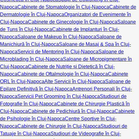
Napoca
Cabinete de Stomatologie în Cluj-Napoca
Cabinete de
Dermatologie în Cluj-Napoca
Organizatori de Evenimente în
Cluj-Napoca
Cabinete de Ginecologie în Cluj-Napoca
Saloane
de Tuns în Cluj-Napoca
Cabinete de Implanturi în Cluj-
Napoca
Saloane de Makeup în Cluj-Napoca
Saloane de
Manichiură în Cluj-Napoca
Saloane de Masaj & Spa în Cluj-
Napoca
Servicii de Mentoring în Cluj-Napoca
Saloane de
Microblading în Cluj-Napoca
Saloane de Micropigmentare în
Cluj-Napoca
Cabinete de Nutriție și Dietetică în Cluj-
Napoca
Cabinete de Oftalmologie în Cluj-Napoca
Cabinete
ORL în Cluj-Napoca
Alte Servicii în Cluj-Napoca
Saloane de
Epilare Definitivă în Cluj-Napoca
Antrenori Personali în Cluj-
Napoca
Servicii Pet Grooming în Cluj-Napoca
Studiouri de
Fotografie în Cluj-Napoca
Cabinete de Chirurgie Plastică în
Cluj-Napoca
Cabinete de Pedichiură în Cluj-Napoca
Cabinete
de Psihologie în Cluj-Napoca
Centre Sportive în Cluj-
Napoca
Cabinete de Chirurgie în Cluj-Napoca
Studiouri de
Tatuaje în Cluj-Napoca
Studiouri de Videografie în Cluj-