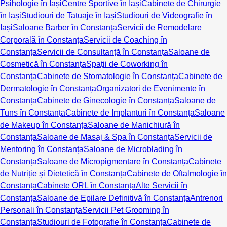
Psihologie în Iași
Centre Sportive în Iași
Cabinete de Chirurgie
în Iași
Studiouri de Tatuaje în Iași
Studiouri de Videografie în
Iași
Saloane Barber în Constanța
Servicii de Remodelare
Corporală în Constanța
Servicii de Coaching în
Constanța
Servicii de Consultanță în Constanța
Saloane de
Cosmetică în Constanța
Spații de Coworking în
Constanța
Cabinete de Stomatologie în Constanța
Cabinete de
Dermatologie în Constanța
Organizatori de Evenimente în
Constanța
Cabinete de Ginecologie în Constanța
Saloane de
Tuns în Constanța
Cabinete de Implanturi în Constanța
Saloane
de Makeup în Constanța
Saloane de Manichiură în
Constanța
Saloane de Masaj & Spa în Constanța
Servicii de
Mentoring în Constanța
Saloane de Microblading în
Constanța
Saloane de Micropigmentare în Constanța
Cabinete
de Nutriție și Dietetică în Constanța
Cabinete de Oftalmologie în
Constanța
Cabinete ORL în Constanța
Alte Servicii în
Constanța
Saloane de Epilare Definitivă în Constanța
Antrenori
Personali în Constanța
Servicii Pet Grooming în
Constanța
Studiouri de Fotografie în Constanța
Cabinete de