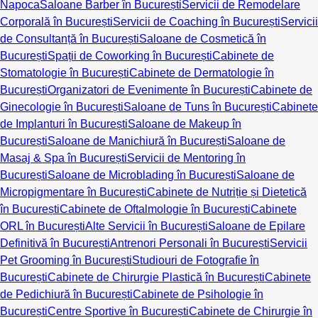
Napoca
Saloane Barber în București
Servicii de Remodelare
Corporală în București
Servicii de Coaching în București
Servicii
de Consultanță în București
Saloane de Cosmetică în
București
Spații de Coworking în București
Cabinete de
Stomatologie în București
Cabinete de Dermatologie în
București
Organizatori de Evenimente în București
Cabinete de
Ginecologie în București
Saloane de Tuns în București
Cabinete
de Implanturi în București
Saloane de Makeup în
București
Saloane de Manichiură în București
Saloane de
Masaj & Spa în București
Servicii de Mentoring în
București
Saloane de Microblading în București
Saloane de
Micropigmentare în București
Cabinete de Nutriție și Dietetică
în București
Cabinete de Oftalmologie în București
Cabinete
ORL în București
Alte Servicii în București
Saloane de Epilare
Definitivă în București
Antrenori Personali în București
Servicii
Pet Grooming în București
Studiouri de Fotografie în
București
Cabinete de Chirurgie Plastică în București
Cabinete
de Pedichiură în București
Cabinete de Psihologie în
București
Centre Sportive în București
Cabinete de Chirurgie în