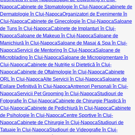
Napoca
Cabinete de Stomatologie în Cluj-Napoca
Cabinete de
Dermatologie în Cluj-Napoca
Organizatori de Evenimente în
Cluj-Napoca
Cabinete de Ginecologie în Cluj-Napoca
Saloane
de Tuns în Cluj-Napoca
Cabinete de Implanturi în Cluj-
Napoca
Saloane de Makeup în Cluj-Napoca
Saloane de
Manichiură în Cluj-Napoca
Saloane de Masaj & Spa în Cluj-
Napoca
Servicii de Mentoring în Cluj-Napoca
Saloane de
Microblading în Cluj-Napoca
Saloane de Micropigmentare în
Cluj-Napoca
Cabinete de Nutriție și Dietetică în Cluj-
Napoca
Cabinete de Oftalmologie în Cluj-Napoca
Cabinete
ORL în Cluj-Napoca
Alte Servicii în Cluj-Napoca
Saloane de
Epilare Definitivă în Cluj-Napoca
Antrenori Personali în Cluj-
Napoca
Servicii Pet Grooming în Cluj-Napoca
Studiouri de
Fotografie în Cluj-Napoca
Cabinete de Chirurgie Plastică în
Cluj-Napoca
Cabinete de Pedichiură în Cluj-Napoca
Cabinete
de Psihologie în Cluj-Napoca
Centre Sportive în Cluj-
Napoca
Cabinete de Chirurgie în Cluj-Napoca
Studiouri de
Tatuaje în Cluj-Napoca
Studiouri de Videografie în Cluj-