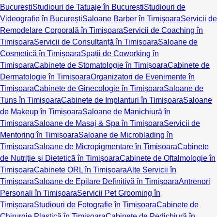
București
Studiouri de Tatuaje în București
Studiouri de
Videografie în București
Saloane Barber în Timișoara
Servicii de
Remodelare Corporală în Timișoara
Servicii de Coaching în
Timișoara
Servicii de Consultanță în Timișoara
Saloane de
Cosmetică în Timișoara
Spații de Coworking în
Timișoara
Cabinete de Stomatologie în Timișoara
Cabinete de
Dermatologie în Timișoara
Organizatori de Evenimente în
Timișoara
Cabinete de Ginecologie în Timișoara
Saloane de
Tuns în Timișoara
Cabinete de Implanturi în Timișoara
Saloane
de Makeup în Timișoara
Saloane de Manichiură în
Timișoara
Saloane de Masaj & Spa în Timișoara
Servicii de
Mentoring în Timișoara
Saloane de Microblading în
Timișoara
Saloane de Micropigmentare în Timișoara
Cabinete
de Nutriție și Dietetică în Timișoara
Cabinete de Oftalmologie în
Timișoara
Cabinete ORL în Timișoara
Alte Servicii în
Timișoara
Saloane de Epilare Definitivă în Timișoara
Antrenori
Personali în Timișoara
Servicii Pet Grooming în
Timișoara
Studiouri de Fotografie în Timișoara
Cabinete de
Chirurgie Plastică în Timișoara
Cabinete de Pedichiură în