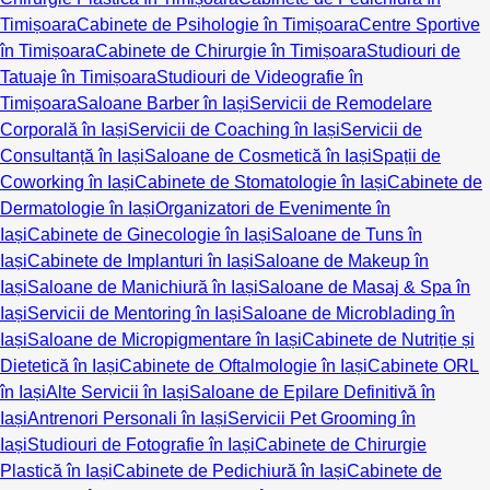
Timișoara
Cabinete de Psihologie în Timișoara
Centre Sportive
în Timișoara
Cabinete de Chirurgie în Timișoara
Studiouri de
Tatuaje în Timișoara
Studiouri de Videografie în
Timișoara
Saloane Barber în Iași
Servicii de Remodelare
Corporală în Iași
Servicii de Coaching în Iași
Servicii de
Consultanță în Iași
Saloane de Cosmetică în Iași
Spații de
Coworking în Iași
Cabinete de Stomatologie în Iași
Cabinete de
Dermatologie în Iași
Organizatori de Evenimente în
Iași
Cabinete de Ginecologie în Iași
Saloane de Tuns în
Iași
Cabinete de Implanturi în Iași
Saloane de Makeup în
Iași
Saloane de Manichiură în Iași
Saloane de Masaj & Spa în
Iași
Servicii de Mentoring în Iași
Saloane de Microblading în
Iași
Saloane de Micropigmentare în Iași
Cabinete de Nutriție și
Dietetică în Iași
Cabinete de Oftalmologie în Iași
Cabinete ORL
în Iași
Alte Servicii în Iași
Saloane de Epilare Definitivă în
Iași
Antrenori Personali în Iași
Servicii Pet Grooming în
Iași
Studiouri de Fotografie în Iași
Cabinete de Chirurgie
Plastică în Iași
Cabinete de Pedichiură în Iași
Cabinete de