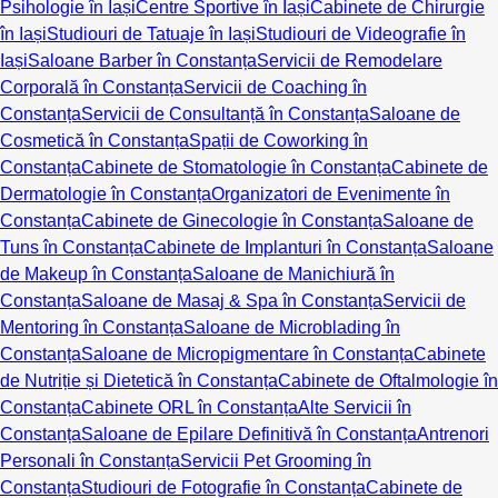
Psihologie în Iași
Centre Sportive în Iași
Cabinete de Chirurgie
în Iași
Studiouri de Tatuaje în Iași
Studiouri de Videografie în
Iași
Saloane Barber în Constanța
Servicii de Remodelare
Corporală în Constanța
Servicii de Coaching în
Constanța
Servicii de Consultanță în Constanța
Saloane de
Cosmetică în Constanța
Spații de Coworking în
Constanța
Cabinete de Stomatologie în Constanța
Cabinete de
Dermatologie în Constanța
Organizatori de Evenimente în
Constanța
Cabinete de Ginecologie în Constanța
Saloane de
Tuns în Constanța
Cabinete de Implanturi în Constanța
Saloane
de Makeup în Constanța
Saloane de Manichiură în
Constanța
Saloane de Masaj & Spa în Constanța
Servicii de
Mentoring în Constanța
Saloane de Microblading în
Constanța
Saloane de Micropigmentare în Constanța
Cabinete
de Nutriție și Dietetică în Constanța
Cabinete de Oftalmologie în
Constanța
Cabinete ORL în Constanța
Alte Servicii în
Constanța
Saloane de Epilare Definitivă în Constanța
Antrenori
Personali în Constanța
Servicii Pet Grooming în
Constanța
Studiouri de Fotografie în Constanța
Cabinete de