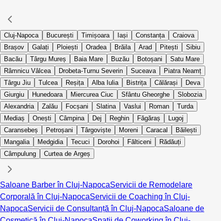
Cluj-Napoca
București
Timișoara
Iași
Constanța
Craiova
Brașov
Galați
Ploiești
Oradea
Brăila
Arad
Pitești
Sibiu
Bacău
Târgu Mureș
Baia Mare
Buzău
Botoșani
Satu Mare
Râmnicu Vâlcea
Drobeta-Turnu Severin
Suceava
Piatra Neamț
Târgu Jiu
Tulcea
Reșița
Alba Iulia
Bistrița
Călărași
Deva
Giurgiu
Hunedoara
Miercurea Ciuc
Sfântu Gheorghe
Slobozia
Alexandria
Zalău
Focșani
Slatina
Vaslui
Roman
Turda
Mediaș
Onești
Câmpina
Dej
Reghin
Făgăraș
Lugoj
Caransebeș
Petroșani
Târgoviște
Moreni
Caracal
Băilești
Mangalia
Medgidia
Tecuci
Dorohoi
Fălticeni
Rădăuți
Câmpulung
Curtea de Argeș
Saloane Barber în Cluj-Napoca
Servicii de Remodelare
Corporală în Cluj-Napoca
Servicii de Coaching în Cluj-
Napoca
Servicii de Consultanță în Cluj-Napoca
Saloane de
Cosmetică în Cluj-Napoca
Spații de Coworking în Cluj-