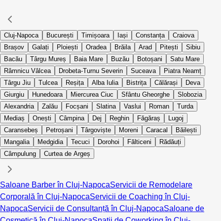
Cluj-Napoca
București
Timișoara
Iași
Constanța
Craiova
Brașov
Galați
Ploiești
Oradea
Brăila
Arad
Pitești
Sibiu
Bacău
Târgu Mureș
Baia Mare
Buzău
Botoșani
Satu Mare
Râmnicu Vâlcea
Drobeta-Turnu Severin
Suceava
Piatra Neamț
Târgu Jiu
Tulcea
Reșița
Alba Iulia
Bistrița
Călărași
Deva
Giurgiu
Hunedoara
Miercurea Ciuc
Sfântu Gheorghe
Slobozia
Alexandria
Zalău
Focșani
Slatina
Vaslui
Roman
Turda
Mediaș
Onești
Câmpina
Dej
Reghin
Făgăraș
Lugoj
Caransebeș
Petroșani
Târgoviște
Moreni
Caracal
Băilești
Mangalia
Medgidia
Tecuci
Dorohoi
Fălticeni
Rădăuți
Câmpulung
Curtea de Argeș
Saloane Barber în Cluj-Napoca
Servicii de Remodelare
Corporală în Cluj-Napoca
Servicii de Coaching în Cluj-
Napoca
Servicii de Consultanță în Cluj-Napoca
Saloane de
Cosmetică în Cluj-Napoca
Spații de Coworking în Cluj-