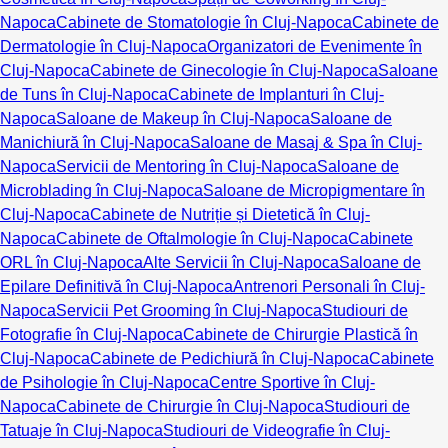
Napoca
Cabinete de Stomatologie în Cluj-Napoca
Cabinete de
Dermatologie în Cluj-Napoca
Organizatori de Evenimente în
Cluj-Napoca
Cabinete de Ginecologie în Cluj-Napoca
Saloane
de Tuns în Cluj-Napoca
Cabinete de Implanturi în Cluj-
Napoca
Saloane de Makeup în Cluj-Napoca
Saloane de
Manichiură în Cluj-Napoca
Saloane de Masaj & Spa în Cluj-
Napoca
Servicii de Mentoring în Cluj-Napoca
Saloane de
Microblading în Cluj-Napoca
Saloane de Micropigmentare în
Cluj-Napoca
Cabinete de Nutriție și Dietetică în Cluj-
Napoca
Cabinete de Oftalmologie în Cluj-Napoca
Cabinete
ORL în Cluj-Napoca
Alte Servicii în Cluj-Napoca
Saloane de
Epilare Definitivă în Cluj-Napoca
Antrenori Personali în Cluj-
Napoca
Servicii Pet Grooming în Cluj-Napoca
Studiouri de
Fotografie în Cluj-Napoca
Cabinete de Chirurgie Plastică în
Cluj-Napoca
Cabinete de Pedichiură în Cluj-Napoca
Cabinete
de Psihologie în Cluj-Napoca
Centre Sportive în Cluj-
Napoca
Cabinete de Chirurgie în Cluj-Napoca
Studiouri de
Tatuaje în Cluj-Napoca
Studiouri de Videografie în Cluj-