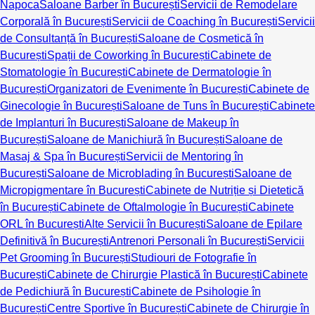
Napoca
Saloane Barber în București
Servicii de Remodelare
Corporală în București
Servicii de Coaching în București
Servicii
de Consultanță în București
Saloane de Cosmetică în
București
Spații de Coworking în București
Cabinete de
Stomatologie în București
Cabinete de Dermatologie în
București
Organizatori de Evenimente în București
Cabinete de
Ginecologie în București
Saloane de Tuns în București
Cabinete
de Implanturi în București
Saloane de Makeup în
București
Saloane de Manichiură în București
Saloane de
Masaj & Spa în București
Servicii de Mentoring în
București
Saloane de Microblading în București
Saloane de
Micropigmentare în București
Cabinete de Nutriție și Dietetică
în București
Cabinete de Oftalmologie în București
Cabinete
ORL în București
Alte Servicii în București
Saloane de Epilare
Definitivă în București
Antrenori Personali în București
Servicii
Pet Grooming în București
Studiouri de Fotografie în
București
Cabinete de Chirurgie Plastică în București
Cabinete
de Pedichiură în București
Cabinete de Psihologie în
București
Centre Sportive în București
Cabinete de Chirurgie în