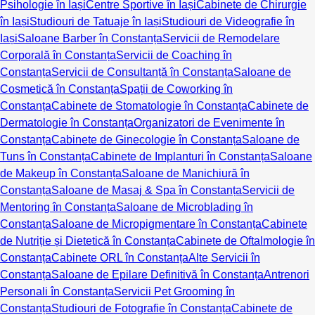
Psihologie în Iași
Centre Sportive în Iași
Cabinete de Chirurgie
în Iași
Studiouri de Tatuaje în Iași
Studiouri de Videografie în
Iași
Saloane Barber în Constanța
Servicii de Remodelare
Corporală în Constanța
Servicii de Coaching în
Constanța
Servicii de Consultanță în Constanța
Saloane de
Cosmetică în Constanța
Spații de Coworking în
Constanța
Cabinete de Stomatologie în Constanța
Cabinete de
Dermatologie în Constanța
Organizatori de Evenimente în
Constanța
Cabinete de Ginecologie în Constanța
Saloane de
Tuns în Constanța
Cabinete de Implanturi în Constanța
Saloane
de Makeup în Constanța
Saloane de Manichiură în
Constanța
Saloane de Masaj & Spa în Constanța
Servicii de
Mentoring în Constanța
Saloane de Microblading în
Constanța
Saloane de Micropigmentare în Constanța
Cabinete
de Nutriție și Dietetică în Constanța
Cabinete de Oftalmologie în
Constanța
Cabinete ORL în Constanța
Alte Servicii în
Constanța
Saloane de Epilare Definitivă în Constanța
Antrenori
Personali în Constanța
Servicii Pet Grooming în
Constanța
Studiouri de Fotografie în Constanța
Cabinete de