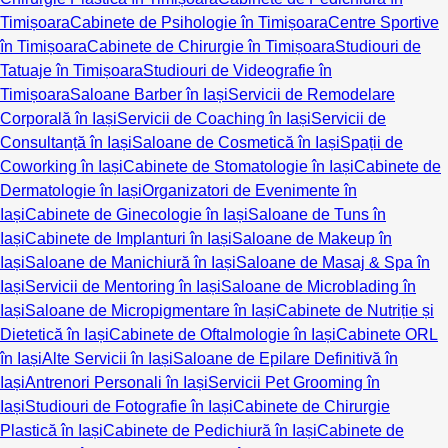
Timișoara
Cabinete de Psihologie în Timișoara
Centre Sportive
în Timișoara
Cabinete de Chirurgie în Timișoara
Studiouri de
Tatuaje în Timișoara
Studiouri de Videografie în
Timișoara
Saloane Barber în Iași
Servicii de Remodelare
Corporală în Iași
Servicii de Coaching în Iași
Servicii de
Consultanță în Iași
Saloane de Cosmetică în Iași
Spații de
Coworking în Iași
Cabinete de Stomatologie în Iași
Cabinete de
Dermatologie în Iași
Organizatori de Evenimente în
Iași
Cabinete de Ginecologie în Iași
Saloane de Tuns în
Iași
Cabinete de Implanturi în Iași
Saloane de Makeup în
Iași
Saloane de Manichiură în Iași
Saloane de Masaj & Spa în
Iași
Servicii de Mentoring în Iași
Saloane de Microblading în
Iași
Saloane de Micropigmentare în Iași
Cabinete de Nutriție și
Dietetică în Iași
Cabinete de Oftalmologie în Iași
Cabinete ORL
în Iași
Alte Servicii în Iași
Saloane de Epilare Definitivă în
Iași
Antrenori Personali în Iași
Servicii Pet Grooming în
Iași
Studiouri de Fotografie în Iași
Cabinete de Chirurgie
Plastică în Iași
Cabinete de Pedichiură în Iași
Cabinete de