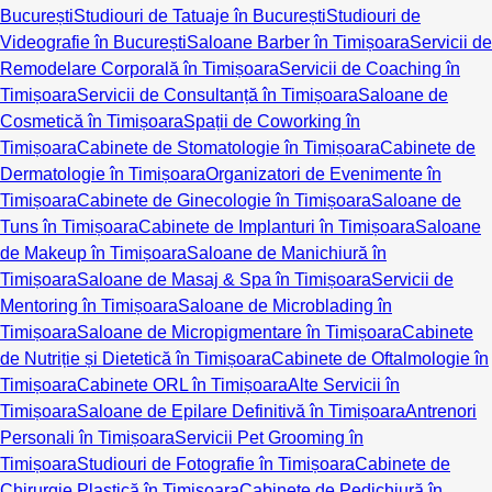
București
Studiouri de Tatuaje în București
Studiouri de
Videografie în București
Saloane Barber în Timișoara
Servicii de
Remodelare Corporală în Timișoara
Servicii de Coaching în
Timișoara
Servicii de Consultanță în Timișoara
Saloane de
Cosmetică în Timișoara
Spații de Coworking în
Timișoara
Cabinete de Stomatologie în Timișoara
Cabinete de
Dermatologie în Timișoara
Organizatori de Evenimente în
Timișoara
Cabinete de Ginecologie în Timișoara
Saloane de
Tuns în Timișoara
Cabinete de Implanturi în Timișoara
Saloane
de Makeup în Timișoara
Saloane de Manichiură în
Timișoara
Saloane de Masaj & Spa în Timișoara
Servicii de
Mentoring în Timișoara
Saloane de Microblading în
Timișoara
Saloane de Micropigmentare în Timișoara
Cabinete
de Nutriție și Dietetică în Timișoara
Cabinete de Oftalmologie în
Timișoara
Cabinete ORL în Timișoara
Alte Servicii în
Timișoara
Saloane de Epilare Definitivă în Timișoara
Antrenori
Personali în Timișoara
Servicii Pet Grooming în
Timișoara
Studiouri de Fotografie în Timișoara
Cabinete de
Chirurgie Plastică în Timișoara
Cabinete de Pedichiură în