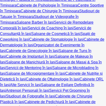
Timișoara
Cabinete de Psihologie în Timișoara
Centre Sportive
în Timișoara
Cabinete de Chirurgie în Timișoara
Studiouri de
Tatuaje în Timișoara
Studiouri de Videografie în
Timișoara
Saloane Barber în Iași
Servicii de Remodelare
Corporală în Iași
Servicii de Coaching în Iași
Servicii de
Consultanță în Iași
Saloane de Cosmetică în Iași
Spații de
Coworking în Iași
Cabinete de Stomatologie în Iași
Cabinete de
Dermatologie în Iași
Organizatori de Evenimente în
Iași
Cabinete de Ginecologie în Iași
Saloane de Tuns în
Iași
Cabinete de Implanturi în Iași
Saloane de Makeup în
Iași
Saloane de Manichiură în Iași
Saloane de Masaj & Spa în
Iași
Servicii de Mentoring în Iași
Saloane de Microblading în
Iași
Saloane de Micropigmentare în Iași
Cabinete de Nutriție și
Dietetică în Iași
Cabinete de Oftalmologie în Iași
Cabinete ORL
în Iași
Alte Servicii în Iași
Saloane de Epilare Definitivă în
Iași
Antrenori Personali în Iași
Servicii Pet Grooming în
Iași
Studiouri de Fotografie în Iași
Cabinete de Chirurgie
Plastică în Iași
Cabinete de Pedichiură în Iași
Cabinete de