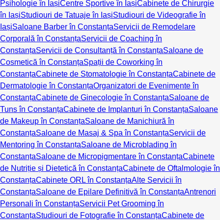
Psihologie în Iași
Centre Sportive în Iași
Cabinete de Chirurgie
în Iași
Studiouri de Tatuaje în Iași
Studiouri de Videografie în
Iași
Saloane Barber în Constanța
Servicii de Remodelare
Corporală în Constanța
Servicii de Coaching în
Constanța
Servicii de Consultanță în Constanța
Saloane de
Cosmetică în Constanța
Spații de Coworking în
Constanța
Cabinete de Stomatologie în Constanța
Cabinete de
Dermatologie în Constanța
Organizatori de Evenimente în
Constanța
Cabinete de Ginecologie în Constanța
Saloane de
Tuns în Constanța
Cabinete de Implanturi în Constanța
Saloane
de Makeup în Constanța
Saloane de Manichiură în
Constanța
Saloane de Masaj & Spa în Constanța
Servicii de
Mentoring în Constanța
Saloane de Microblading în
Constanța
Saloane de Micropigmentare în Constanța
Cabinete
de Nutriție și Dietetică în Constanța
Cabinete de Oftalmologie în
Constanța
Cabinete ORL în Constanța
Alte Servicii în
Constanța
Saloane de Epilare Definitivă în Constanța
Antrenori
Personali în Constanța
Servicii Pet Grooming în
Constanța
Studiouri de Fotografie în Constanța
Cabinete de