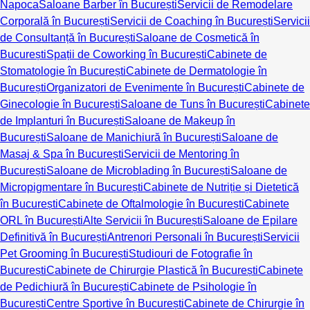
Napoca
Saloane Barber în București
Servicii de Remodelare
Corporală în București
Servicii de Coaching în București
Servicii
de Consultanță în București
Saloane de Cosmetică în
București
Spații de Coworking în București
Cabinete de
Stomatologie în București
Cabinete de Dermatologie în
București
Organizatori de Evenimente în București
Cabinete de
Ginecologie în București
Saloane de Tuns în București
Cabinete
de Implanturi în București
Saloane de Makeup în
București
Saloane de Manichiură în București
Saloane de
Masaj & Spa în București
Servicii de Mentoring în
București
Saloane de Microblading în București
Saloane de
Micropigmentare în București
Cabinete de Nutriție și Dietetică
în București
Cabinete de Oftalmologie în București
Cabinete
ORL în București
Alte Servicii în București
Saloane de Epilare
Definitivă în București
Antrenori Personali în București
Servicii
Pet Grooming în București
Studiouri de Fotografie în
București
Cabinete de Chirurgie Plastică în București
Cabinete
de Pedichiură în București
Cabinete de Psihologie în
București
Centre Sportive în București
Cabinete de Chirurgie în