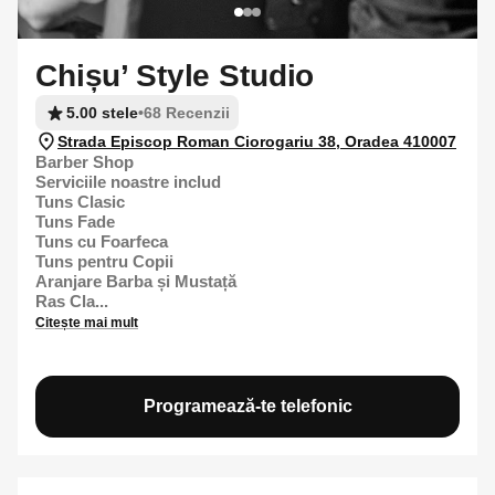
Chișu’ Style Studio
5.00 stele
•
68 Recenzii
Strada Episcop Roman Ciorogariu 38, Oradea 410007
Barber Shop
Serviciile noastre includ
Tuns Clasic
Tuns Fade
Tuns cu Foarfeca
Tuns pentru Copii
Aranjare Barba și Mustață
Ras Cla...
Citește mai mult
Programează-te telefonic