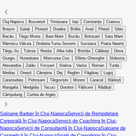
Cluj-Napoca
București
Timișoara
Iași
Constanța
Craiova
Brașov
Galați
Ploiești
Oradea
Brăila
Arad
Pitești
Sibiu
Bacău
Târgu Mureș
Baia Mare
Buzău
Botoșani
Satu Mare
Râmnicu Vâlcea
Drobeta-Turnu Severin
Suceava
Piatra Neamț
Târgu Jiu
Tulcea
Reșița
Alba Iulia
Bistrița
Călărași
Deva
Giurgiu
Hunedoara
Miercurea Ciuc
Sfântu Gheorghe
Slobozia
Alexandria
Zalău
Focșani
Slatina
Vaslui
Roman
Turda
Mediaș
Onești
Câmpina
Dej
Reghin
Făgăraș
Lugoj
Caransebeș
Petroșani
Târgoviște
Moreni
Caracal
Băilești
Mangalia
Medgidia
Tecuci
Dorohoi
Fălticeni
Rădăuți
Câmpulung
Curtea de Argeș
Saloane Barber în Cluj-Napoca
Servicii de Remodelare
Corporală în Cluj-Napoca
Servicii de Coaching în Cluj-
Napoca
Servicii de Consultanță în Cluj-Napoca
Saloane de
Cosmetică în Cluj-Napoca
Spații de Coworking în Cluj-