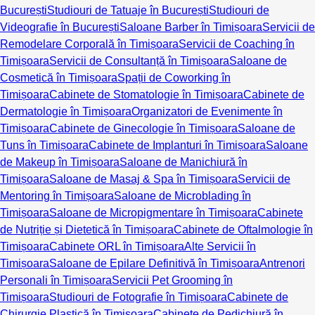
București
Studiouri de Tatuaje în București
Studiouri de
Videografie în București
Saloane Barber în Timișoara
Servicii de
Remodelare Corporală în Timișoara
Servicii de Coaching în
Timișoara
Servicii de Consultanță în Timișoara
Saloane de
Cosmetică în Timișoara
Spații de Coworking în
Timișoara
Cabinete de Stomatologie în Timișoara
Cabinete de
Dermatologie în Timișoara
Organizatori de Evenimente în
Timișoara
Cabinete de Ginecologie în Timișoara
Saloane de
Tuns în Timișoara
Cabinete de Implanturi în Timișoara
Saloane
de Makeup în Timișoara
Saloane de Manichiură în
Timișoara
Saloane de Masaj & Spa în Timișoara
Servicii de
Mentoring în Timișoara
Saloane de Microblading în
Timișoara
Saloane de Micropigmentare în Timișoara
Cabinete
de Nutriție și Dietetică în Timișoara
Cabinete de Oftalmologie în
Timișoara
Cabinete ORL în Timișoara
Alte Servicii în
Timișoara
Saloane de Epilare Definitivă în Timișoara
Antrenori
Personali în Timișoara
Servicii Pet Grooming în
Timișoara
Studiouri de Fotografie în Timișoara
Cabinete de
Chirurgie Plastică în Timișoara
Cabinete de Pedichiură în