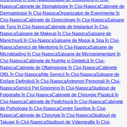
Napoca
Cabinete de Stomatologie în Cluj-Napoca
Cabinete de
Dermatologie în Cluj-Napoca
Organizatori de Evenimente în
Cluj-Napoca
Cabinete de Ginecologie în Cluj-Napoca
Saloane
de Tuns în Cluj-Napoca
Cabinete de Implanturi în Cluj-
Napoca
Saloane de Makeup în Cluj-Napoca
Saloane de
Manichiură în Cluj-Napoca
Saloane de Masaj & Spa în Cluj-
Napoca
Servicii de Mentoring în Cluj-Napoca
Saloane de
Microblading în Cluj-Napoca
Saloane de Micropigmentare în
Cluj-Napoca
Cabinete de Nutriție și Dietetică în Cluj-
Napoca
Cabinete de Oftalmologie în Cluj-Napoca
Cabinete
ORL în Cluj-Napoca
Alte Servicii în Cluj-Napoca
Saloane de
Epilare Definitivă în Cluj-Napoca
Antrenori Personali în Cluj-
Napoca
Servicii Pet Grooming în Cluj-Napoca
Studiouri de
Fotografie în Cluj-Napoca
Cabinete de Chirurgie Plastică în
Cluj-Napoca
Cabinete de Pedichiură în Cluj-Napoca
Cabinete
de Psihologie în Cluj-Napoca
Centre Sportive în Cluj-
Napoca
Cabinete de Chirurgie în Cluj-Napoca
Studiouri de
Tatuaje în Cluj-Napoca
Studiouri de Videografie în Cluj-