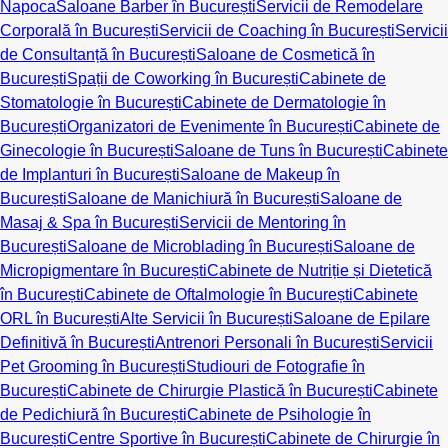
Napoca
Saloane Barber în București
Servicii de Remodelare
Corporală în București
Servicii de Coaching în București
Servicii
de Consultanță în București
Saloane de Cosmetică în
București
Spații de Coworking în București
Cabinete de
Stomatologie în București
Cabinete de Dermatologie în
București
Organizatori de Evenimente în București
Cabinete de
Ginecologie în București
Saloane de Tuns în București
Cabinete
de Implanturi în București
Saloane de Makeup în
București
Saloane de Manichiură în București
Saloane de
Masaj & Spa în București
Servicii de Mentoring în
București
Saloane de Microblading în București
Saloane de
Micropigmentare în București
Cabinete de Nutriție și Dietetică
în București
Cabinete de Oftalmologie în București
Cabinete
ORL în București
Alte Servicii în București
Saloane de Epilare
Definitivă în București
Antrenori Personali în București
Servicii
Pet Grooming în București
Studiouri de Fotografie în
București
Cabinete de Chirurgie Plastică în București
Cabinete
de Pedichiură în București
Cabinete de Psihologie în
București
Centre Sportive în București
Cabinete de Chirurgie în