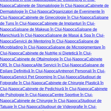
Napoca
Cabinete de Stomatologie în Cluj-Napoca
Cabinete de
Dermatologie în Cluj-Napoca
Organizatori de Evenimente în
Cluj-Napoca
Cabinete de Ginecologie în Cluj-Napoca
Saloane
de Tuns în Cluj-Napoca
Cabinete de Implanturi în Cluj-
Napoca
Saloane de Makeup în Cluj-Napoca
Saloane de
Manichiură în Cluj-Napoca
Saloane de Masaj & Spa în Cluj-
Napoca
Servicii de Mentoring în Cluj-Napoca
Saloane de
Microblading în Cluj-Napoca
Saloane de Micropigmentare în
Cluj-Napoca
Cabinete de Nutriție și Dietetică în Cluj-
Napoca
Cabinete de Oftalmologie în Cluj-Napoca
Cabinete
ORL în Cluj-Napoca
Alte Servicii în Cluj-Napoca
Saloane de
Epilare Definitivă în Cluj-Napoca
Antrenori Personali în Cluj-
Napoca
Servicii Pet Grooming în Cluj-Napoca
Studiouri de
Fotografie în Cluj-Napoca
Cabinete de Chirurgie Plastică în
Cluj-Napoca
Cabinete de Pedichiură în Cluj-Napoca
Cabinete
de Psihologie în Cluj-Napoca
Centre Sportive în Cluj-
Napoca
Cabinete de Chirurgie în Cluj-Napoca
Studiouri de
Tatuaje în Cluj-Napoca
Studiouri de Videografie în Cluj-