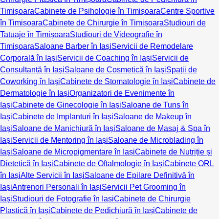
Timișoara
Cabinete de Psihologie în Timișoara
Centre Sportive
în Timișoara
Cabinete de Chirurgie în Timișoara
Studiouri de
Tatuaje în Timișoara
Studiouri de Videografie în
Timișoara
Saloane Barber în Iași
Servicii de Remodelare
Corporală în Iași
Servicii de Coaching în Iași
Servicii de
Consultanță în Iași
Saloane de Cosmetică în Iași
Spații de
Coworking în Iași
Cabinete de Stomatologie în Iași
Cabinete de
Dermatologie în Iași
Organizatori de Evenimente în
Iași
Cabinete de Ginecologie în Iași
Saloane de Tuns în
Iași
Cabinete de Implanturi în Iași
Saloane de Makeup în
Iași
Saloane de Manichiură în Iași
Saloane de Masaj & Spa în
Iași
Servicii de Mentoring în Iași
Saloane de Microblading în
Iași
Saloane de Micropigmentare în Iași
Cabinete de Nutriție și
Dietetică în Iași
Cabinete de Oftalmologie în Iași
Cabinete ORL
în Iași
Alte Servicii în Iași
Saloane de Epilare Definitivă în
Iași
Antrenori Personali în Iași
Servicii Pet Grooming în
Iași
Studiouri de Fotografie în Iași
Cabinete de Chirurgie
Plastică în Iași
Cabinete de Pedichiură în Iași
Cabinete de