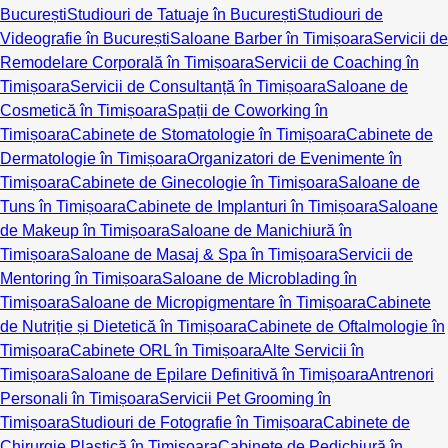
București
Studiouri de Tatuaje în București
Studiouri de
Videografie în București
Saloane Barber în Timișoara
Servicii de
Remodelare Corporală în Timișoara
Servicii de Coaching în
Timișoara
Servicii de Consultanță în Timișoara
Saloane de
Cosmetică în Timișoara
Spații de Coworking în
Timișoara
Cabinete de Stomatologie în Timișoara
Cabinete de
Dermatologie în Timișoara
Organizatori de Evenimente în
Timișoara
Cabinete de Ginecologie în Timișoara
Saloane de
Tuns în Timișoara
Cabinete de Implanturi în Timișoara
Saloane
de Makeup în Timișoara
Saloane de Manichiură în
Timișoara
Saloane de Masaj & Spa în Timișoara
Servicii de
Mentoring în Timișoara
Saloane de Microblading în
Timișoara
Saloane de Micropigmentare în Timișoara
Cabinete
de Nutriție și Dietetică în Timișoara
Cabinete de Oftalmologie în
Timișoara
Cabinete ORL în Timișoara
Alte Servicii în
Timișoara
Saloane de Epilare Definitivă în Timișoara
Antrenori
Personali în Timișoara
Servicii Pet Grooming în
Timișoara
Studiouri de Fotografie în Timișoara
Cabinete de
Chirurgie Plastică în Timișoara
Cabinete de Pedichiură în