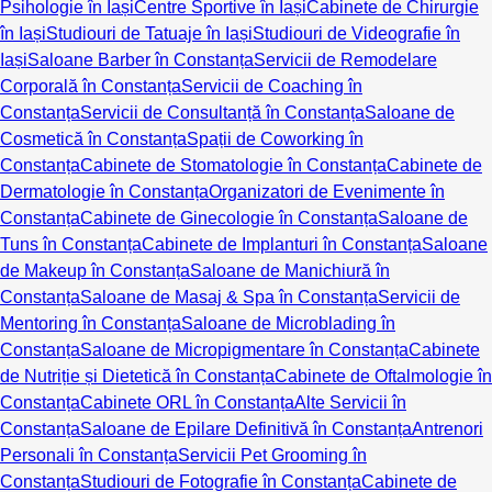
Psihologie în Iași
Centre Sportive în Iași
Cabinete de Chirurgie
în Iași
Studiouri de Tatuaje în Iași
Studiouri de Videografie în
Iași
Saloane Barber în Constanța
Servicii de Remodelare
Corporală în Constanța
Servicii de Coaching în
Constanța
Servicii de Consultanță în Constanța
Saloane de
Cosmetică în Constanța
Spații de Coworking în
Constanța
Cabinete de Stomatologie în Constanța
Cabinete de
Dermatologie în Constanța
Organizatori de Evenimente în
Constanța
Cabinete de Ginecologie în Constanța
Saloane de
Tuns în Constanța
Cabinete de Implanturi în Constanța
Saloane
de Makeup în Constanța
Saloane de Manichiură în
Constanța
Saloane de Masaj & Spa în Constanța
Servicii de
Mentoring în Constanța
Saloane de Microblading în
Constanța
Saloane de Micropigmentare în Constanța
Cabinete
de Nutriție și Dietetică în Constanța
Cabinete de Oftalmologie în
Constanța
Cabinete ORL în Constanța
Alte Servicii în
Constanța
Saloane de Epilare Definitivă în Constanța
Antrenori
Personali în Constanța
Servicii Pet Grooming în
Constanța
Studiouri de Fotografie în Constanța
Cabinete de