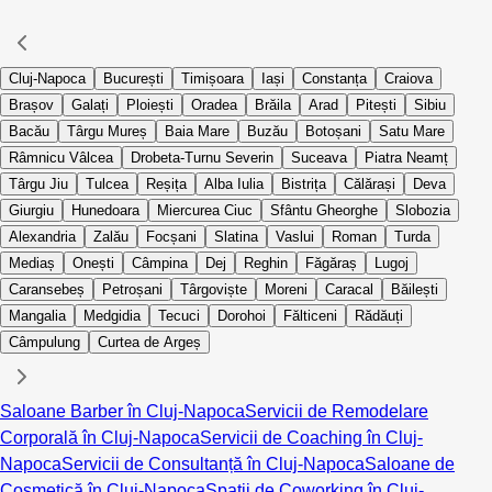
Cluj-Napoca
București
Timișoara
Iași
Constanța
Craiova
Brașov
Galați
Ploiești
Oradea
Brăila
Arad
Pitești
Sibiu
Bacău
Târgu Mureș
Baia Mare
Buzău
Botoșani
Satu Mare
Râmnicu Vâlcea
Drobeta-Turnu Severin
Suceava
Piatra Neamț
Târgu Jiu
Tulcea
Reșița
Alba Iulia
Bistrița
Călărași
Deva
Giurgiu
Hunedoara
Miercurea Ciuc
Sfântu Gheorghe
Slobozia
Alexandria
Zalău
Focșani
Slatina
Vaslui
Roman
Turda
Mediaș
Onești
Câmpina
Dej
Reghin
Făgăraș
Lugoj
Caransebeș
Petroșani
Târgoviște
Moreni
Caracal
Băilești
Mangalia
Medgidia
Tecuci
Dorohoi
Fălticeni
Rădăuți
Câmpulung
Curtea de Argeș
Saloane Barber în Cluj-Napoca
Servicii de Remodelare
Corporală în Cluj-Napoca
Servicii de Coaching în Cluj-
Napoca
Servicii de Consultanță în Cluj-Napoca
Saloane de
Cosmetică în Cluj-Napoca
Spații de Coworking în Cluj-