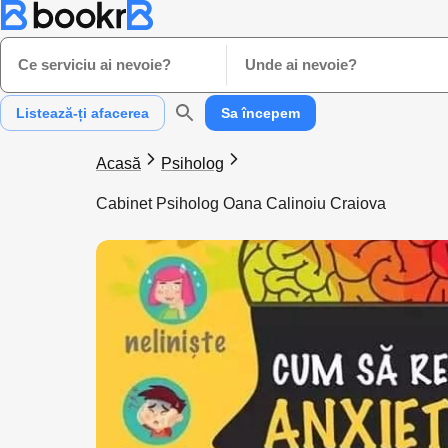
Ce serviciu ai nevoie?
Unde ai nevoie?
Listează-ți afacerea
Sa începem
Acasă
Psiholog
Cabinet Psiholog Oana Calinoiu Craiova