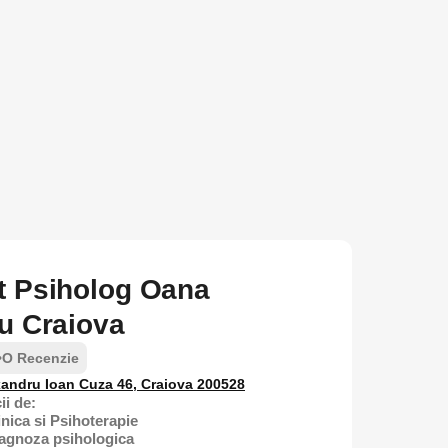
t Psiholog Oana
iu Craiova
•
O Recenzie
xandru Ioan Cuza 46, Craiova 200528
ii de:
inica si Psihoterapie
iagnoza psihologica