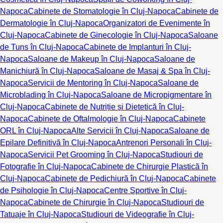
Napoca
Cabinete de Stomatologie în Cluj-Napoca
Cabinete de
Dermatologie în Cluj-Napoca
Organizatori de Evenimente în
Cluj-Napoca
Cabinete de Ginecologie în Cluj-Napoca
Saloane
de Tuns în Cluj-Napoca
Cabinete de Implanturi în Cluj-
Napoca
Saloane de Makeup în Cluj-Napoca
Saloane de
Manichiură în Cluj-Napoca
Saloane de Masaj & Spa în Cluj-
Napoca
Servicii de Mentoring în Cluj-Napoca
Saloane de
Microblading în Cluj-Napoca
Saloane de Micropigmentare în
Cluj-Napoca
Cabinete de Nutriție și Dietetică în Cluj-
Napoca
Cabinete de Oftalmologie în Cluj-Napoca
Cabinete
ORL în Cluj-Napoca
Alte Servicii în Cluj-Napoca
Saloane de
Epilare Definitivă în Cluj-Napoca
Antrenori Personali în Cluj-
Napoca
Servicii Pet Grooming în Cluj-Napoca
Studiouri de
Fotografie în Cluj-Napoca
Cabinete de Chirurgie Plastică în
Cluj-Napoca
Cabinete de Pedichiură în Cluj-Napoca
Cabinete
de Psihologie în Cluj-Napoca
Centre Sportive în Cluj-
Napoca
Cabinete de Chirurgie în Cluj-Napoca
Studiouri de
Tatuaje în Cluj-Napoca
Studiouri de Videografie în Cluj-