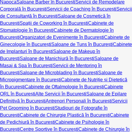
Napoca
Saloane Barber în București
Servicii de Remodelare
Corporală în București
Servicii de Coaching în București
Servicii
de Consultanță în București
Saloane de Cosmetică în
București
Spații de Coworking în București
Cabinete de
Stomatologie în București
Cabinete de Dermatologie în
București
Organizatori de Evenimente în București
Cabinete de
Ginecologie în București
Saloane de Tuns în București
Cabinete
de Implanturi în București
Saloane de Makeup în
București
Saloane de Manichiură în București
Saloane de
Masaj & Spa în București
Servicii de Mentoring în
București
Saloane de Microblading în București
Saloane de
Micropigmentare în București
Cabinete de Nutriție și Dietetică
în București
Cabinete de Oftalmologie în București
Cabinete
ORL în București
Alte Servicii în București
Saloane de Epilare
Definitivă în București
Antrenori Personali în București
Servicii
Pet Grooming în București
Studiouri de Fotografie în
București
Cabinete de Chirurgie Plastică în București
Cabinete
de Pedichiură în București
Cabinete de Psihologie în
București
Centre Sportive în București
Cabinete de Chirurgie în