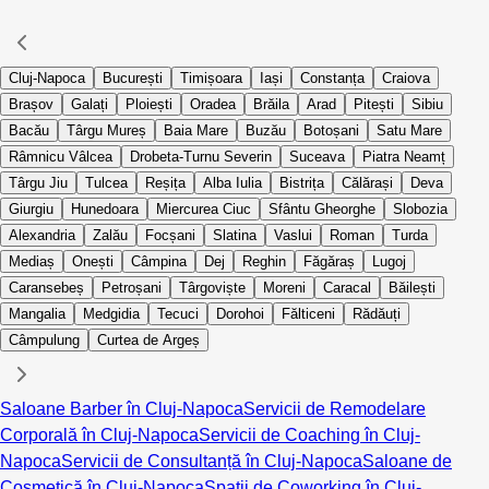
Cluj-Napoca
București
Timișoara
Iași
Constanța
Craiova
Brașov
Galați
Ploiești
Oradea
Brăila
Arad
Pitești
Sibiu
Bacău
Târgu Mureș
Baia Mare
Buzău
Botoșani
Satu Mare
Râmnicu Vâlcea
Drobeta-Turnu Severin
Suceava
Piatra Neamț
Târgu Jiu
Tulcea
Reșița
Alba Iulia
Bistrița
Călărași
Deva
Giurgiu
Hunedoara
Miercurea Ciuc
Sfântu Gheorghe
Slobozia
Alexandria
Zalău
Focșani
Slatina
Vaslui
Roman
Turda
Mediaș
Onești
Câmpina
Dej
Reghin
Făgăraș
Lugoj
Caransebeș
Petroșani
Târgoviște
Moreni
Caracal
Băilești
Mangalia
Medgidia
Tecuci
Dorohoi
Fălticeni
Rădăuți
Câmpulung
Curtea de Argeș
Saloane Barber în Cluj-Napoca
Servicii de Remodelare
Corporală în Cluj-Napoca
Servicii de Coaching în Cluj-
Napoca
Servicii de Consultanță în Cluj-Napoca
Saloane de
Cosmetică în Cluj-Napoca
Spații de Coworking în Cluj-