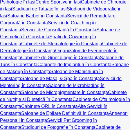
Psihologie în Iași
Centre Sportive în Iași
Cabinete de Chirurgie
în Iași
Studiouri de Tatuaje în Iași
Studiouri de Videografie în
Iași
Saloane Barber în Constanța
Servicii de Remodelare
Corporală în Constanța
Servicii de Coaching în
Constanța
Servicii de Consultanță în Constanța
Saloane de
Cosmetică în Constanța
Spații de Coworking în
Constanța
Cabinete de Stomatologie în Constanța
Cabinete de
Dermatologie în Constanța
Organizatori de Evenimente în
Constanța
Cabinete de Ginecologie în Constanța
Saloane de
Tuns în Constanța
Cabinete de Implanturi în Constanța
Saloane
de Makeup în Constanța
Saloane de Manichiură în
Constanța
Saloane de Masaj & Spa în Constanța
Servicii de
Mentoring în Constanța
Saloane de Microblading în
Constanța
Saloane de Micropigmentare în Constanța
Cabinete
de Nutriție și Dietetică în Constanța
Cabinete de Oftalmologie în
Constanța
Cabinete ORL în Constanța
Alte Servicii în
Constanța
Saloane de Epilare Definitivă în Constanța
Antrenori
Personali în Constanța
Servicii Pet Grooming în
Constanța
Studiouri de Fotografie în Constanța
Cabinete de