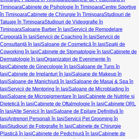
Timișoara
Cabinete de Psihologie în Timișoara
Centre Sportive
în Timișoara
Cabinete de Chirurgie în Timișoara
Studiouri de
Tatuaje în Timișoara
Studiouri de Videografie în
Timișoara
Saloane Barber în Iași
Servicii de Remodelare
Corporală în Iași
Servicii de Coaching în Iași
Servicii de
Consultanță în Iași
Saloane de Cosmetică în Iași
Spații de
Coworking în Iași
Cabinete de Stomatologie în Iași
Cabinete de
Dermatologie în Iași
Organizatori de Evenimente în
Iași
Cabinete de Ginecologie în Iași
Saloane de Tuns în
Iași
Cabinete de Implanturi în Iași
Saloane de Makeup în
Iași
Saloane de Manichiură în Iași
Saloane de Masaj & Spa în
Iași
Servicii de Mentoring în Iași
Saloane de Microblading în
Iași
Saloane de Micropigmentare în Iași
Cabinete de Nutriție și
Dietetică în Iași
Cabinete de Oftalmologie în Iași
Cabinete ORL
în Iași
Alte Servicii în Iași
Saloane de Epilare Definitivă în
Iași
Antrenori Personali în Iași
Servicii Pet Grooming în
Iași
Studiouri de Fotografie în Iași
Cabinete de Chirurgie
Plastică în Iași
Cabinete de Pedichiură în Iași
Cabinete de