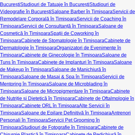
București
Studiouri de Tatuaje în București
Studiouri de
Videografie în București
Saloane Barber în Timișoara
Servicii de
Remodelare Corporală în Timișoara
Servicii de Coaching în
Timișoara
Servicii de Consultanță în Timișoara
Saloane de
Cosmetică în Timișoara
Spații de Coworking în
Timișoara
Cabinete de Stomatologie în Timișoara
Cabinete de
Dermatologie în Timișoara
Organizatori de Evenimente în
Timișoara
Cabinete de Ginecologie în Timișoara
Saloane de
Tuns în Timișoara
Cabinete de Implanturi în Timișoara
Saloane
de Makeup în Timișoara
Saloane de Manichiură în
Timișoara
Saloane de Masaj & Spa în Timișoara
Servicii de
Mentoring în Timișoara
Saloane de Microblading în
Timișoara
Saloane de Micropigmentare în Timișoara
Cabinete
de Nutriție și Dietetică în Timișoara
Cabinete de Oftalmologie în
Timișoara
Cabinete ORL în Timișoara
Alte Servicii în
Timișoara
Saloane de Epilare Definitivă în Timișoara
Antrenori
Personali în Timișoara
Servicii Pet Grooming în
Timișoara
Studiouri de Fotografie în Timișoara
Cabinete de
Chirurgie Plastică în Timișoara
Cabinete de Pedichiură în