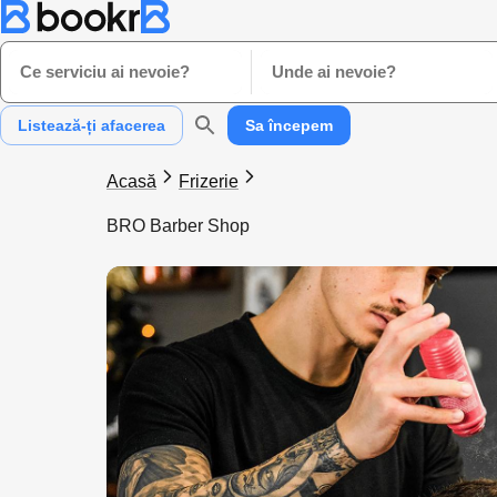
Ce serviciu ai nevoie?
Unde ai nevoie?
Listează-ți afacerea
Sa începem
Acasă
Frizerie
BRO Barber Shop