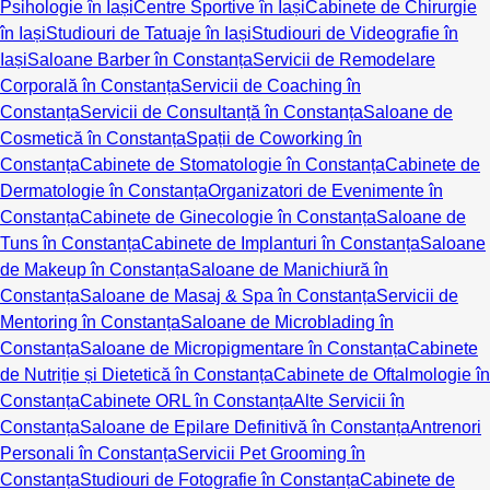
Psihologie în Iași
Centre Sportive în Iași
Cabinete de Chirurgie
în Iași
Studiouri de Tatuaje în Iași
Studiouri de Videografie în
Iași
Saloane Barber în Constanța
Servicii de Remodelare
Corporală în Constanța
Servicii de Coaching în
Constanța
Servicii de Consultanță în Constanța
Saloane de
Cosmetică în Constanța
Spații de Coworking în
Constanța
Cabinete de Stomatologie în Constanța
Cabinete de
Dermatologie în Constanța
Organizatori de Evenimente în
Constanța
Cabinete de Ginecologie în Constanța
Saloane de
Tuns în Constanța
Cabinete de Implanturi în Constanța
Saloane
de Makeup în Constanța
Saloane de Manichiură în
Constanța
Saloane de Masaj & Spa în Constanța
Servicii de
Mentoring în Constanța
Saloane de Microblading în
Constanța
Saloane de Micropigmentare în Constanța
Cabinete
de Nutriție și Dietetică în Constanța
Cabinete de Oftalmologie în
Constanța
Cabinete ORL în Constanța
Alte Servicii în
Constanța
Saloane de Epilare Definitivă în Constanța
Antrenori
Personali în Constanța
Servicii Pet Grooming în
Constanța
Studiouri de Fotografie în Constanța
Cabinete de