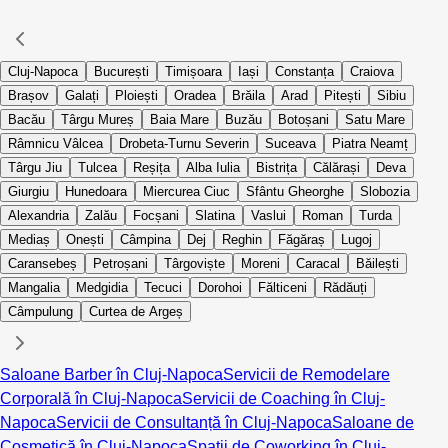
Cluj-Napoca
București
Timișoara
Iași
Constanța
Craiova
Brașov
Galați
Ploiești
Oradea
Brăila
Arad
Pitești
Sibiu
Bacău
Târgu Mureș
Baia Mare
Buzău
Botoșani
Satu Mare
Râmnicu Vâlcea
Drobeta-Turnu Severin
Suceava
Piatra Neamț
Târgu Jiu
Tulcea
Reșița
Alba Iulia
Bistrița
Călărași
Deva
Giurgiu
Hunedoara
Miercurea Ciuc
Sfântu Gheorghe
Slobozia
Alexandria
Zalău
Focșani
Slatina
Vaslui
Roman
Turda
Mediaș
Onești
Câmpina
Dej
Reghin
Făgăraș
Lugoj
Caransebeș
Petroșani
Târgoviște
Moreni
Caracal
Băilești
Mangalia
Medgidia
Tecuci
Dorohoi
Fălticeni
Rădăuți
Câmpulung
Curtea de Argeș
Saloane Barber în Cluj-Napoca
Servicii de Remodelare
Corporală în Cluj-Napoca
Servicii de Coaching în Cluj-
Napoca
Servicii de Consultanță în Cluj-Napoca
Saloane de
Cosmetică în Cluj-Napoca
Spații de Coworking în Cluj-