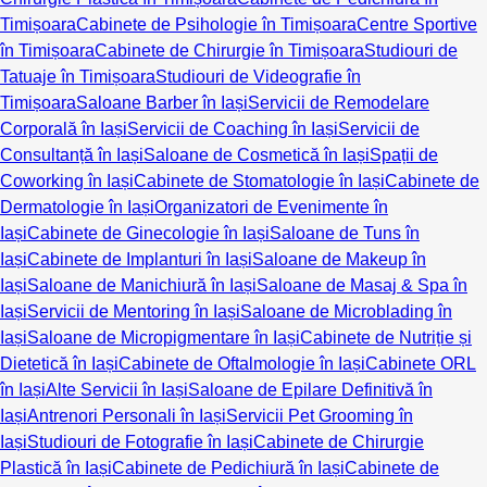
Timișoara
Cabinete de Psihologie în Timișoara
Centre Sportive
în Timișoara
Cabinete de Chirurgie în Timișoara
Studiouri de
Tatuaje în Timișoara
Studiouri de Videografie în
Timișoara
Saloane Barber în Iași
Servicii de Remodelare
Corporală în Iași
Servicii de Coaching în Iași
Servicii de
Consultanță în Iași
Saloane de Cosmetică în Iași
Spații de
Coworking în Iași
Cabinete de Stomatologie în Iași
Cabinete de
Dermatologie în Iași
Organizatori de Evenimente în
Iași
Cabinete de Ginecologie în Iași
Saloane de Tuns în
Iași
Cabinete de Implanturi în Iași
Saloane de Makeup în
Iași
Saloane de Manichiură în Iași
Saloane de Masaj & Spa în
Iași
Servicii de Mentoring în Iași
Saloane de Microblading în
Iași
Saloane de Micropigmentare în Iași
Cabinete de Nutriție și
Dietetică în Iași
Cabinete de Oftalmologie în Iași
Cabinete ORL
în Iași
Alte Servicii în Iași
Saloane de Epilare Definitivă în
Iași
Antrenori Personali în Iași
Servicii Pet Grooming în
Iași
Studiouri de Fotografie în Iași
Cabinete de Chirurgie
Plastică în Iași
Cabinete de Pedichiură în Iași
Cabinete de