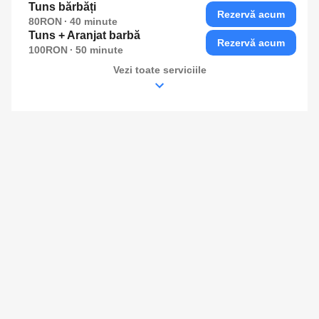
Tuns bărbăți
Rezervă acum
80RON
40
minute
Tuns + Aranjat barbă
Rezervă acum
100RON
50
minute
Vezi toate serviciile