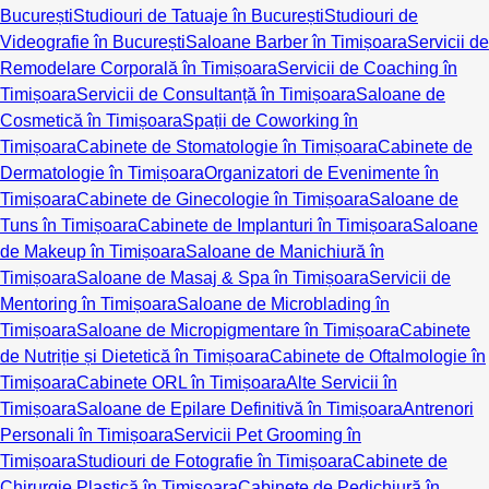
București
Studiouri de Tatuaje în București
Studiouri de
Videografie în București
Saloane Barber în Timișoara
Servicii de
Remodelare Corporală în Timișoara
Servicii de Coaching în
Timișoara
Servicii de Consultanță în Timișoara
Saloane de
Cosmetică în Timișoara
Spații de Coworking în
Timișoara
Cabinete de Stomatologie în Timișoara
Cabinete de
Dermatologie în Timișoara
Organizatori de Evenimente în
Timișoara
Cabinete de Ginecologie în Timișoara
Saloane de
Tuns în Timișoara
Cabinete de Implanturi în Timișoara
Saloane
de Makeup în Timișoara
Saloane de Manichiură în
Timișoara
Saloane de Masaj & Spa în Timișoara
Servicii de
Mentoring în Timișoara
Saloane de Microblading în
Timișoara
Saloane de Micropigmentare în Timișoara
Cabinete
de Nutriție și Dietetică în Timișoara
Cabinete de Oftalmologie în
Timișoara
Cabinete ORL în Timișoara
Alte Servicii în
Timișoara
Saloane de Epilare Definitivă în Timișoara
Antrenori
Personali în Timișoara
Servicii Pet Grooming în
Timișoara
Studiouri de Fotografie în Timișoara
Cabinete de
Chirurgie Plastică în Timișoara
Cabinete de Pedichiură în