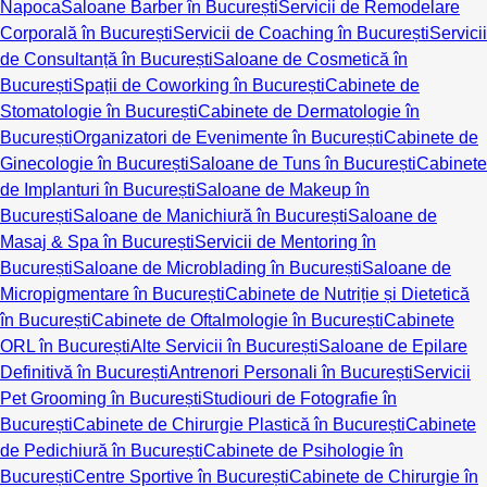
Napoca
Saloane Barber în București
Servicii de Remodelare
Corporală în București
Servicii de Coaching în București
Servicii
de Consultanță în București
Saloane de Cosmetică în
București
Spații de Coworking în București
Cabinete de
Stomatologie în București
Cabinete de Dermatologie în
București
Organizatori de Evenimente în București
Cabinete de
Ginecologie în București
Saloane de Tuns în București
Cabinete
de Implanturi în București
Saloane de Makeup în
București
Saloane de Manichiură în București
Saloane de
Masaj & Spa în București
Servicii de Mentoring în
București
Saloane de Microblading în București
Saloane de
Micropigmentare în București
Cabinete de Nutriție și Dietetică
în București
Cabinete de Oftalmologie în București
Cabinete
ORL în București
Alte Servicii în București
Saloane de Epilare
Definitivă în București
Antrenori Personali în București
Servicii
Pet Grooming în București
Studiouri de Fotografie în
București
Cabinete de Chirurgie Plastică în București
Cabinete
de Pedichiură în București
Cabinete de Psihologie în
București
Centre Sportive în București
Cabinete de Chirurgie în