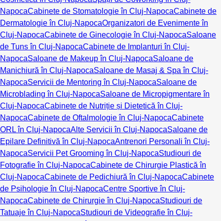
Napoca
Cabinete de Stomatologie în Cluj-Napoca
Cabinete de
Dermatologie în Cluj-Napoca
Organizatori de Evenimente în
Cluj-Napoca
Cabinete de Ginecologie în Cluj-Napoca
Saloane
de Tuns în Cluj-Napoca
Cabinete de Implanturi în Cluj-
Napoca
Saloane de Makeup în Cluj-Napoca
Saloane de
Manichiură în Cluj-Napoca
Saloane de Masaj & Spa în Cluj-
Napoca
Servicii de Mentoring în Cluj-Napoca
Saloane de
Microblading în Cluj-Napoca
Saloane de Micropigmentare în
Cluj-Napoca
Cabinete de Nutriție și Dietetică în Cluj-
Napoca
Cabinete de Oftalmologie în Cluj-Napoca
Cabinete
ORL în Cluj-Napoca
Alte Servicii în Cluj-Napoca
Saloane de
Epilare Definitivă în Cluj-Napoca
Antrenori Personali în Cluj-
Napoca
Servicii Pet Grooming în Cluj-Napoca
Studiouri de
Fotografie în Cluj-Napoca
Cabinete de Chirurgie Plastică în
Cluj-Napoca
Cabinete de Pedichiură în Cluj-Napoca
Cabinete
de Psihologie în Cluj-Napoca
Centre Sportive în Cluj-
Napoca
Cabinete de Chirurgie în Cluj-Napoca
Studiouri de
Tatuaje în Cluj-Napoca
Studiouri de Videografie în Cluj-