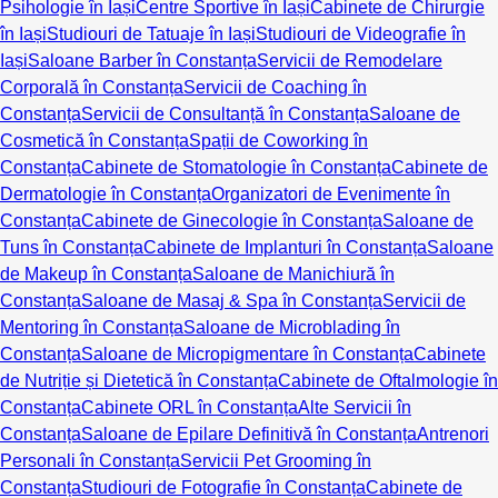
Psihologie în Iași
Centre Sportive în Iași
Cabinete de Chirurgie
în Iași
Studiouri de Tatuaje în Iași
Studiouri de Videografie în
Iași
Saloane Barber în Constanța
Servicii de Remodelare
Corporală în Constanța
Servicii de Coaching în
Constanța
Servicii de Consultanță în Constanța
Saloane de
Cosmetică în Constanța
Spații de Coworking în
Constanța
Cabinete de Stomatologie în Constanța
Cabinete de
Dermatologie în Constanța
Organizatori de Evenimente în
Constanța
Cabinete de Ginecologie în Constanța
Saloane de
Tuns în Constanța
Cabinete de Implanturi în Constanța
Saloane
de Makeup în Constanța
Saloane de Manichiură în
Constanța
Saloane de Masaj & Spa în Constanța
Servicii de
Mentoring în Constanța
Saloane de Microblading în
Constanța
Saloane de Micropigmentare în Constanța
Cabinete
de Nutriție și Dietetică în Constanța
Cabinete de Oftalmologie în
Constanța
Cabinete ORL în Constanța
Alte Servicii în
Constanța
Saloane de Epilare Definitivă în Constanța
Antrenori
Personali în Constanța
Servicii Pet Grooming în
Constanța
Studiouri de Fotografie în Constanța
Cabinete de