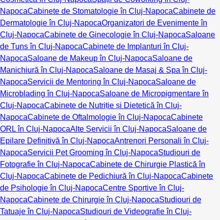
Napoca
Cabinete de Stomatologie în Cluj-Napoca
Cabinete de
Dermatologie în Cluj-Napoca
Organizatori de Evenimente în
Cluj-Napoca
Cabinete de Ginecologie în Cluj-Napoca
Saloane
de Tuns în Cluj-Napoca
Cabinete de Implanturi în Cluj-
Napoca
Saloane de Makeup în Cluj-Napoca
Saloane de
Manichiură în Cluj-Napoca
Saloane de Masaj & Spa în Cluj-
Napoca
Servicii de Mentoring în Cluj-Napoca
Saloane de
Microblading în Cluj-Napoca
Saloane de Micropigmentare în
Cluj-Napoca
Cabinete de Nutriție și Dietetică în Cluj-
Napoca
Cabinete de Oftalmologie în Cluj-Napoca
Cabinete
ORL în Cluj-Napoca
Alte Servicii în Cluj-Napoca
Saloane de
Epilare Definitivă în Cluj-Napoca
Antrenori Personali în Cluj-
Napoca
Servicii Pet Grooming în Cluj-Napoca
Studiouri de
Fotografie în Cluj-Napoca
Cabinete de Chirurgie Plastică în
Cluj-Napoca
Cabinete de Pedichiură în Cluj-Napoca
Cabinete
de Psihologie în Cluj-Napoca
Centre Sportive în Cluj-
Napoca
Cabinete de Chirurgie în Cluj-Napoca
Studiouri de
Tatuaje în Cluj-Napoca
Studiouri de Videografie în Cluj-