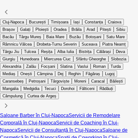
Cluj-Napoca
București
Timișoara
Iași
Constanța
Craiova
Brașov
Galați
Ploiești
Oradea
Brăila
Arad
Pitești
Sibiu
Bacău
Târgu Mureș
Baia Mare
Buzău
Botoșani
Satu Mare
Râmnicu Vâlcea
Drobeta-Turnu Severin
Suceava
Piatra Neamț
Târgu Jiu
Tulcea
Reșița
Alba Iulia
Bistrița
Călărași
Deva
Giurgiu
Hunedoara
Miercurea Ciuc
Sfântu Gheorghe
Slobozia
Alexandria
Zalău
Focșani
Slatina
Vaslui
Roman
Turda
Mediaș
Onești
Câmpina
Dej
Reghin
Făgăraș
Lugoj
Caransebeș
Petroșani
Târgoviște
Moreni
Caracal
Băilești
Mangalia
Medgidia
Tecuci
Dorohoi
Fălticeni
Rădăuți
Câmpulung
Curtea de Argeș
Saloane Barber în Cluj-Napoca
Servicii de Remodelare
Corporală în Cluj-Napoca
Servicii de Coaching în Cluj-
Napoca
Servicii de Consultanță în Cluj-Napoca
Saloane de
Cosmetică în Cluj-Napoca
Spații de Coworking în Cluj-