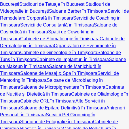
București
Studiouri de Tatuaje în București
Studiouri de
Videografie în București
Saloane Barber în Timișoara
Servicii de
Remodelare Corporală în Timișoara
Servicii de Coaching în
Timișoara
Servicii de Consultanță în Timișoara
Saloane de
Cosmetică în Timișoara
Spații de Coworking în
Timișoara
Cabinete de Stomatologie în Timișoara
Cabinete de
Dermatologie în Timișoara
Organizatori de Evenimente în
Timișoara
Cabinete de Ginecologie în Timișoara
Saloane de
Tuns în Timișoara
Cabinete de Implanturi în Timișoara
Saloane
de Makeup în Timișoara
Saloane de Manichiură în
Timișoara
Saloane de Masaj & Spa în Timișoara
Servicii de
Mentoring în Timișoara
Saloane de Microblading în
Timișoara
Saloane de Micropigmentare în Timișoara
Cabinete
de Nutriție și Dietetică în Timișoara
Cabinete de Oftalmologie în
Timișoara
Cabinete ORL în Timișoara
Alte Servicii în
Timișoara
Saloane de Epilare Definitivă în Timișoara
Antrenori
Personali în Timișoara
Servicii Pet Grooming în
Timișoara
Studiouri de Fotografie în Timișoara
Cabinete de
Chirurgie Plastică în Timișoara
Cabinete de Pedichiură în