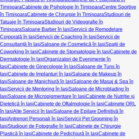
Timișoara
Cabinete de Psihologie în Timișoara
Centre Sportive
în Timișoara
Cabinete de Chirurgie în Timișoara
Studiouri de
Tatuaje în Timișoara
Studiouri de Videografie în
Timișoara
Saloane Barber în Iași
Servicii de Remodelare
Corporală în Iași
Servicii de Coaching în Iași
Servicii de
Consultanță în Iași
Saloane de Cosmetică în Iași
Spații de
Coworking în Iași
Cabinete de Stomatologie în Iași
Cabinete de
Dermatologie în Iași
Organizatori de Evenimente în
Iași
Cabinete de Ginecologie în Iași
Saloane de Tuns în
Iași
Cabinete de Implanturi în Iași
Saloane de Makeup în
Iași
Saloane de Manichiură în Iași
Saloane de Masaj & Spa în
Iași
Servicii de Mentoring în Iași
Saloane de Microblading în
Iași
Saloane de Micropigmentare în Iași
Cabinete de Nutriție și
Dietetică în Iași
Cabinete de Oftalmologie în Iași
Cabinete ORL
în Iași
Alte Servicii în Iași
Saloane de Epilare Definitivă în
Iași
Antrenori Personali în Iași
Servicii Pet Grooming în
Iași
Studiouri de Fotografie în Iași
Cabinete de Chirurgie
Plastică în Iași
Cabinete de Pedichiură în Iași
Cabinete de