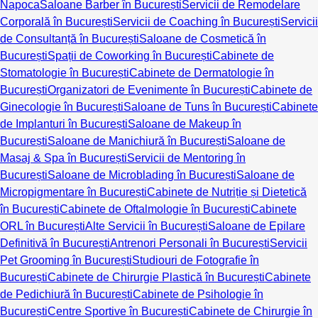
Napoca
Saloane Barber în București
Servicii de Remodelare
Corporală în București
Servicii de Coaching în București
Servicii
de Consultanță în București
Saloane de Cosmetică în
București
Spații de Coworking în București
Cabinete de
Stomatologie în București
Cabinete de Dermatologie în
București
Organizatori de Evenimente în București
Cabinete de
Ginecologie în București
Saloane de Tuns în București
Cabinete
de Implanturi în București
Saloane de Makeup în
București
Saloane de Manichiură în București
Saloane de
Masaj & Spa în București
Servicii de Mentoring în
București
Saloane de Microblading în București
Saloane de
Micropigmentare în București
Cabinete de Nutriție și Dietetică
în București
Cabinete de Oftalmologie în București
Cabinete
ORL în București
Alte Servicii în București
Saloane de Epilare
Definitivă în București
Antrenori Personali în București
Servicii
Pet Grooming în București
Studiouri de Fotografie în
București
Cabinete de Chirurgie Plastică în București
Cabinete
de Pedichiură în București
Cabinete de Psihologie în
București
Centre Sportive în București
Cabinete de Chirurgie în