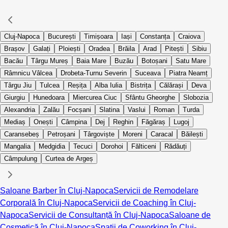
Cluj-Napoca
București
Timișoara
Iași
Constanța
Craiova
Brașov
Galați
Ploiești
Oradea
Brăila
Arad
Pitești
Sibiu
Bacău
Târgu Mureș
Baia Mare
Buzău
Botoșani
Satu Mare
Râmnicu Vâlcea
Drobeta-Turnu Severin
Suceava
Piatra Neamț
Târgu Jiu
Tulcea
Reșița
Alba Iulia
Bistrița
Călărași
Deva
Giurgiu
Hunedoara
Miercurea Ciuc
Sfântu Gheorghe
Slobozia
Alexandria
Zalău
Focșani
Slatina
Vaslui
Roman
Turda
Mediaș
Onești
Câmpina
Dej
Reghin
Făgăraș
Lugoj
Caransebeș
Petroșani
Târgoviște
Moreni
Caracal
Băilești
Mangalia
Medgidia
Tecuci
Dorohoi
Fălticeni
Rădăuți
Câmpulung
Curtea de Argeș
Saloane Barber în Cluj-Napoca
Servicii de Remodelare
Corporală în Cluj-Napoca
Servicii de Coaching în Cluj-
Napoca
Servicii de Consultanță în Cluj-Napoca
Saloane de
Cosmetică în Cluj-Napoca
Spații de Coworking în Cluj-