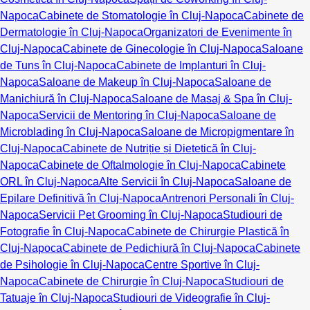
Napoca
Cabinete de Stomatologie în Cluj-Napoca
Cabinete de
Dermatologie în Cluj-Napoca
Organizatori de Evenimente în
Cluj-Napoca
Cabinete de Ginecologie în Cluj-Napoca
Saloane
de Tuns în Cluj-Napoca
Cabinete de Implanturi în Cluj-
Napoca
Saloane de Makeup în Cluj-Napoca
Saloane de
Manichiură în Cluj-Napoca
Saloane de Masaj & Spa în Cluj-
Napoca
Servicii de Mentoring în Cluj-Napoca
Saloane de
Microblading în Cluj-Napoca
Saloane de Micropigmentare în
Cluj-Napoca
Cabinete de Nutriție și Dietetică în Cluj-
Napoca
Cabinete de Oftalmologie în Cluj-Napoca
Cabinete
ORL în Cluj-Napoca
Alte Servicii în Cluj-Napoca
Saloane de
Epilare Definitivă în Cluj-Napoca
Antrenori Personali în Cluj-
Napoca
Servicii Pet Grooming în Cluj-Napoca
Studiouri de
Fotografie în Cluj-Napoca
Cabinete de Chirurgie Plastică în
Cluj-Napoca
Cabinete de Pedichiură în Cluj-Napoca
Cabinete
de Psihologie în Cluj-Napoca
Centre Sportive în Cluj-
Napoca
Cabinete de Chirurgie în Cluj-Napoca
Studiouri de
Tatuaje în Cluj-Napoca
Studiouri de Videografie în Cluj-