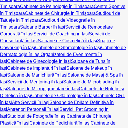
Timișoara
Cabinete de Psihologie în Timișoara
Centre Sportive
în Timișoara
Cabinete de Chirurgie în Timișoara
Studiouri de
Tatuaje în Timișoara
Studiouri de Videografie în
Timișoara
Saloane Barber în Iași
Servicii de Remodelare
Corporală în Iași
Servicii de Coaching în Iași
Servicii de
Consultanță în Iași
Saloane de Cosmetică în Iași
Spații de
Coworking în Iași
Cabinete de Stomatologie în Iași
Cabinete de
Dermatologie în Iași
Organizatori de Evenimente în
Iași
Cabinete de Ginecologie în Iași
Saloane de Tuns în
Iași
Cabinete de Implanturi în Iași
Saloane de Makeup în
Iași
Saloane de Manichiură în Iași
Saloane de Masaj & Spa în
Iași
Servicii de Mentoring în Iași
Saloane de Microblading în
Iași
Saloane de Micropigmentare în Iași
Cabinete de Nutriție și
Dietetică în Iași
Cabinete de Oftalmologie în Iași
Cabinete ORL
în Iași
Alte Servicii în Iași
Saloane de Epilare Definitivă în
Iași
Antrenori Personali în Iași
Servicii Pet Grooming în
Iași
Studiouri de Fotografie în Iași
Cabinete de Chirurgie
Plastică în Iași
Cabinete de Pedichiură în Iași
Cabinete de