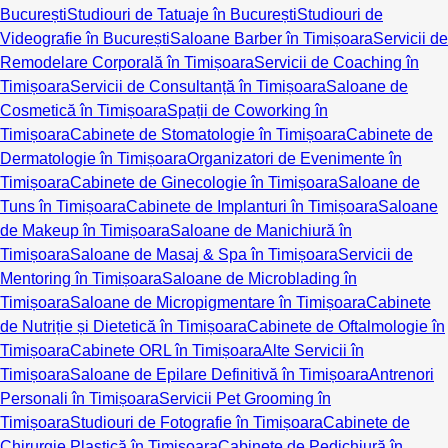
București
Studiouri de Tatuaje în București
Studiouri de
Videografie în București
Saloane Barber în Timișoara
Servicii de
Remodelare Corporală în Timișoara
Servicii de Coaching în
Timișoara
Servicii de Consultanță în Timișoara
Saloane de
Cosmetică în Timișoara
Spații de Coworking în
Timișoara
Cabinete de Stomatologie în Timișoara
Cabinete de
Dermatologie în Timișoara
Organizatori de Evenimente în
Timișoara
Cabinete de Ginecologie în Timișoara
Saloane de
Tuns în Timișoara
Cabinete de Implanturi în Timișoara
Saloane
de Makeup în Timișoara
Saloane de Manichiură în
Timișoara
Saloane de Masaj & Spa în Timișoara
Servicii de
Mentoring în Timișoara
Saloane de Microblading în
Timișoara
Saloane de Micropigmentare în Timișoara
Cabinete
de Nutriție și Dietetică în Timișoara
Cabinete de Oftalmologie în
Timișoara
Cabinete ORL în Timișoara
Alte Servicii în
Timișoara
Saloane de Epilare Definitivă în Timișoara
Antrenori
Personali în Timișoara
Servicii Pet Grooming în
Timișoara
Studiouri de Fotografie în Timișoara
Cabinete de
Chirurgie Plastică în Timișoara
Cabinete de Pedichiură în