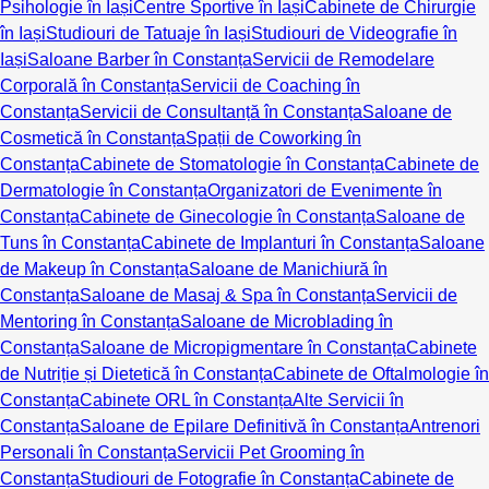
Psihologie în Iași
Centre Sportive în Iași
Cabinete de Chirurgie
în Iași
Studiouri de Tatuaje în Iași
Studiouri de Videografie în
Iași
Saloane Barber în Constanța
Servicii de Remodelare
Corporală în Constanța
Servicii de Coaching în
Constanța
Servicii de Consultanță în Constanța
Saloane de
Cosmetică în Constanța
Spații de Coworking în
Constanța
Cabinete de Stomatologie în Constanța
Cabinete de
Dermatologie în Constanța
Organizatori de Evenimente în
Constanța
Cabinete de Ginecologie în Constanța
Saloane de
Tuns în Constanța
Cabinete de Implanturi în Constanța
Saloane
de Makeup în Constanța
Saloane de Manichiură în
Constanța
Saloane de Masaj & Spa în Constanța
Servicii de
Mentoring în Constanța
Saloane de Microblading în
Constanța
Saloane de Micropigmentare în Constanța
Cabinete
de Nutriție și Dietetică în Constanța
Cabinete de Oftalmologie în
Constanța
Cabinete ORL în Constanța
Alte Servicii în
Constanța
Saloane de Epilare Definitivă în Constanța
Antrenori
Personali în Constanța
Servicii Pet Grooming în
Constanța
Studiouri de Fotografie în Constanța
Cabinete de