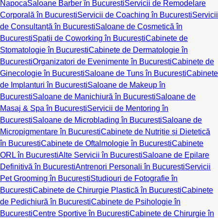
Napoca
Saloane Barber în București
Servicii de Remodelare
Corporală în București
Servicii de Coaching în București
Servicii
de Consultanță în București
Saloane de Cosmetică în
București
Spații de Coworking în București
Cabinete de
Stomatologie în București
Cabinete de Dermatologie în
București
Organizatori de Evenimente în București
Cabinete de
Ginecologie în București
Saloane de Tuns în București
Cabinete
de Implanturi în București
Saloane de Makeup în
București
Saloane de Manichiură în București
Saloane de
Masaj & Spa în București
Servicii de Mentoring în
București
Saloane de Microblading în București
Saloane de
Micropigmentare în București
Cabinete de Nutriție și Dietetică
în București
Cabinete de Oftalmologie în București
Cabinete
ORL în București
Alte Servicii în București
Saloane de Epilare
Definitivă în București
Antrenori Personali în București
Servicii
Pet Grooming în București
Studiouri de Fotografie în
București
Cabinete de Chirurgie Plastică în București
Cabinete
de Pedichiură în București
Cabinete de Psihologie în
București
Centre Sportive în București
Cabinete de Chirurgie în