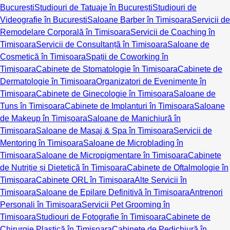
București
Studiouri de Tatuaje în București
Studiouri de
Videografie în București
Saloane Barber în Timișoara
Servicii de
Remodelare Corporală în Timișoara
Servicii de Coaching în
Timișoara
Servicii de Consultanță în Timișoara
Saloane de
Cosmetică în Timișoara
Spații de Coworking în
Timișoara
Cabinete de Stomatologie în Timișoara
Cabinete de
Dermatologie în Timișoara
Organizatori de Evenimente în
Timișoara
Cabinete de Ginecologie în Timișoara
Saloane de
Tuns în Timișoara
Cabinete de Implanturi în Timișoara
Saloane
de Makeup în Timișoara
Saloane de Manichiură în
Timișoara
Saloane de Masaj & Spa în Timișoara
Servicii de
Mentoring în Timișoara
Saloane de Microblading în
Timișoara
Saloane de Micropigmentare în Timișoara
Cabinete
de Nutriție și Dietetică în Timișoara
Cabinete de Oftalmologie în
Timișoara
Cabinete ORL în Timișoara
Alte Servicii în
Timișoara
Saloane de Epilare Definitivă în Timișoara
Antrenori
Personali în Timișoara
Servicii Pet Grooming în
Timișoara
Studiouri de Fotografie în Timișoara
Cabinete de
Chirurgie Plastică în Timișoara
Cabinete de Pedichiură în