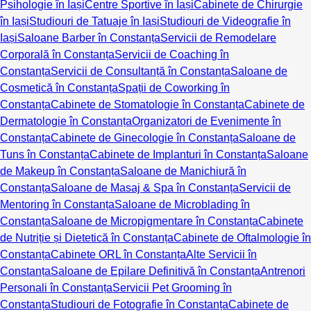
Psihologie în Iași
Centre Sportive în Iași
Cabinete de Chirurgie
în Iași
Studiouri de Tatuaje în Iași
Studiouri de Videografie în
Iași
Saloane Barber în Constanța
Servicii de Remodelare
Corporală în Constanța
Servicii de Coaching în
Constanța
Servicii de Consultanță în Constanța
Saloane de
Cosmetică în Constanța
Spații de Coworking în
Constanța
Cabinete de Stomatologie în Constanța
Cabinete de
Dermatologie în Constanța
Organizatori de Evenimente în
Constanța
Cabinete de Ginecologie în Constanța
Saloane de
Tuns în Constanța
Cabinete de Implanturi în Constanța
Saloane
de Makeup în Constanța
Saloane de Manichiură în
Constanța
Saloane de Masaj & Spa în Constanța
Servicii de
Mentoring în Constanța
Saloane de Microblading în
Constanța
Saloane de Micropigmentare în Constanța
Cabinete
de Nutriție și Dietetică în Constanța
Cabinete de Oftalmologie în
Constanța
Cabinete ORL în Constanța
Alte Servicii în
Constanța
Saloane de Epilare Definitivă în Constanța
Antrenori
Personali în Constanța
Servicii Pet Grooming în
Constanța
Studiouri de Fotografie în Constanța
Cabinete de