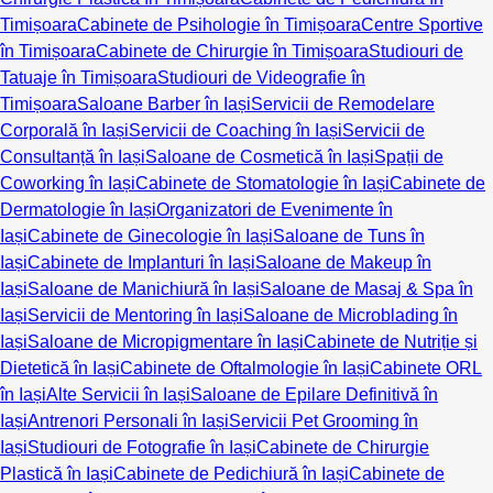
Timișoara
Cabinete de Psihologie în Timișoara
Centre Sportive
în Timișoara
Cabinete de Chirurgie în Timișoara
Studiouri de
Tatuaje în Timișoara
Studiouri de Videografie în
Timișoara
Saloane Barber în Iași
Servicii de Remodelare
Corporală în Iași
Servicii de Coaching în Iași
Servicii de
Consultanță în Iași
Saloane de Cosmetică în Iași
Spații de
Coworking în Iași
Cabinete de Stomatologie în Iași
Cabinete de
Dermatologie în Iași
Organizatori de Evenimente în
Iași
Cabinete de Ginecologie în Iași
Saloane de Tuns în
Iași
Cabinete de Implanturi în Iași
Saloane de Makeup în
Iași
Saloane de Manichiură în Iași
Saloane de Masaj & Spa în
Iași
Servicii de Mentoring în Iași
Saloane de Microblading în
Iași
Saloane de Micropigmentare în Iași
Cabinete de Nutriție și
Dietetică în Iași
Cabinete de Oftalmologie în Iași
Cabinete ORL
în Iași
Alte Servicii în Iași
Saloane de Epilare Definitivă în
Iași
Antrenori Personali în Iași
Servicii Pet Grooming în
Iași
Studiouri de Fotografie în Iași
Cabinete de Chirurgie
Plastică în Iași
Cabinete de Pedichiură în Iași
Cabinete de