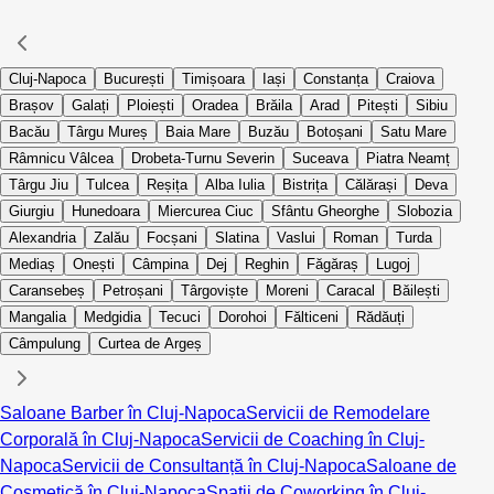
Cluj-Napoca
București
Timișoara
Iași
Constanța
Craiova
Brașov
Galați
Ploiești
Oradea
Brăila
Arad
Pitești
Sibiu
Bacău
Târgu Mureș
Baia Mare
Buzău
Botoșani
Satu Mare
Râmnicu Vâlcea
Drobeta-Turnu Severin
Suceava
Piatra Neamț
Târgu Jiu
Tulcea
Reșița
Alba Iulia
Bistrița
Călărași
Deva
Giurgiu
Hunedoara
Miercurea Ciuc
Sfântu Gheorghe
Slobozia
Alexandria
Zalău
Focșani
Slatina
Vaslui
Roman
Turda
Mediaș
Onești
Câmpina
Dej
Reghin
Făgăraș
Lugoj
Caransebeș
Petroșani
Târgoviște
Moreni
Caracal
Băilești
Mangalia
Medgidia
Tecuci
Dorohoi
Fălticeni
Rădăuți
Câmpulung
Curtea de Argeș
Saloane Barber în Cluj-Napoca
Servicii de Remodelare
Corporală în Cluj-Napoca
Servicii de Coaching în Cluj-
Napoca
Servicii de Consultanță în Cluj-Napoca
Saloane de
Cosmetică în Cluj-Napoca
Spații de Coworking în Cluj-