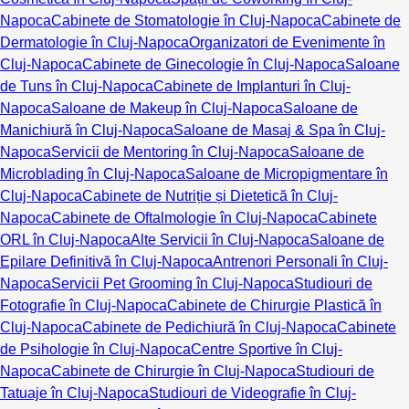
Napoca
Cabinete de Stomatologie în Cluj-Napoca
Cabinete de
Dermatologie în Cluj-Napoca
Organizatori de Evenimente în
Cluj-Napoca
Cabinete de Ginecologie în Cluj-Napoca
Saloane
de Tuns în Cluj-Napoca
Cabinete de Implanturi în Cluj-
Napoca
Saloane de Makeup în Cluj-Napoca
Saloane de
Manichiură în Cluj-Napoca
Saloane de Masaj & Spa în Cluj-
Napoca
Servicii de Mentoring în Cluj-Napoca
Saloane de
Microblading în Cluj-Napoca
Saloane de Micropigmentare în
Cluj-Napoca
Cabinete de Nutriție și Dietetică în Cluj-
Napoca
Cabinete de Oftalmologie în Cluj-Napoca
Cabinete
ORL în Cluj-Napoca
Alte Servicii în Cluj-Napoca
Saloane de
Epilare Definitivă în Cluj-Napoca
Antrenori Personali în Cluj-
Napoca
Servicii Pet Grooming în Cluj-Napoca
Studiouri de
Fotografie în Cluj-Napoca
Cabinete de Chirurgie Plastică în
Cluj-Napoca
Cabinete de Pedichiură în Cluj-Napoca
Cabinete
de Psihologie în Cluj-Napoca
Centre Sportive în Cluj-
Napoca
Cabinete de Chirurgie în Cluj-Napoca
Studiouri de
Tatuaje în Cluj-Napoca
Studiouri de Videografie în Cluj-