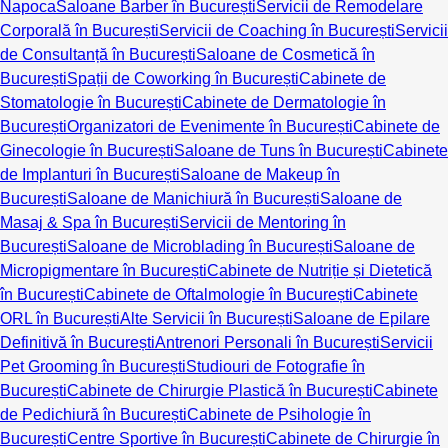
Napoca
Saloane Barber în București
Servicii de Remodelare
Corporală în București
Servicii de Coaching în București
Servicii
de Consultanță în București
Saloane de Cosmetică în
București
Spații de Coworking în București
Cabinete de
Stomatologie în București
Cabinete de Dermatologie în
București
Organizatori de Evenimente în București
Cabinete de
Ginecologie în București
Saloane de Tuns în București
Cabinete
de Implanturi în București
Saloane de Makeup în
București
Saloane de Manichiură în București
Saloane de
Masaj & Spa în București
Servicii de Mentoring în
București
Saloane de Microblading în București
Saloane de
Micropigmentare în București
Cabinete de Nutriție și Dietetică
în București
Cabinete de Oftalmologie în București
Cabinete
ORL în București
Alte Servicii în București
Saloane de Epilare
Definitivă în București
Antrenori Personali în București
Servicii
Pet Grooming în București
Studiouri de Fotografie în
București
Cabinete de Chirurgie Plastică în București
Cabinete
de Pedichiură în București
Cabinete de Psihologie în
București
Centre Sportive în București
Cabinete de Chirurgie în