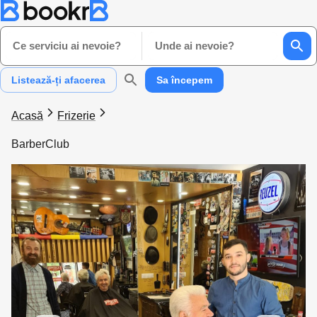
Ce serviciu ai nevoie?
Unde ai nevoie?
Listează-ți afacerea
Sa începem
Acasă
Frizerie
BarberClub