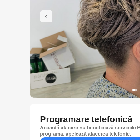
Programare telefonică
Această afacere nu beneficiază serviciile B
programa, apelează afacerea telefonic.