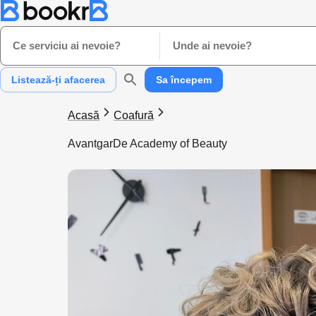
Ce serviciu ai nevoie?
Unde ai nevoie?
Listează-ți afacerea
Sa începem
Acasă
Coafură
AvantgarDe Academy of Beauty