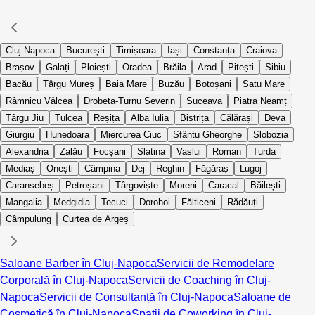
Cluj-Napoca
București
Timișoara
Iași
Constanța
Craiova
Brașov
Galați
Ploiești
Oradea
Brăila
Arad
Pitești
Sibiu
Bacău
Târgu Mureș
Baia Mare
Buzău
Botoșani
Satu Mare
Râmnicu Vâlcea
Drobeta-Turnu Severin
Suceava
Piatra Neamț
Târgu Jiu
Tulcea
Reșița
Alba Iulia
Bistrița
Călărași
Deva
Giurgiu
Hunedoara
Miercurea Ciuc
Sfântu Gheorghe
Slobozia
Alexandria
Zalău
Focșani
Slatina
Vaslui
Roman
Turda
Mediaș
Onești
Câmpina
Dej
Reghin
Făgăraș
Lugoj
Caransebeș
Petroșani
Târgoviște
Moreni
Caracal
Băilești
Mangalia
Medgidia
Tecuci
Dorohoi
Fălticeni
Rădăuți
Câmpulung
Curtea de Argeș
Saloane Barber în Cluj-Napoca
Servicii de Remodelare
Corporală în Cluj-Napoca
Servicii de Coaching în Cluj-
Napoca
Servicii de Consultanță în Cluj-Napoca
Saloane de
Cosmetică în Cluj-Napoca
Spații de Coworking în Cluj-