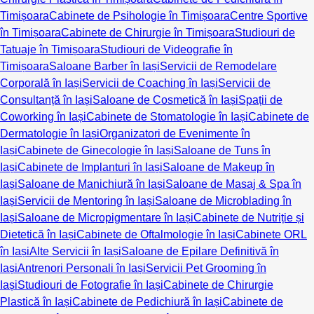
Timișoara
Cabinete de Psihologie în Timișoara
Centre Sportive
în Timișoara
Cabinete de Chirurgie în Timișoara
Studiouri de
Tatuaje în Timișoara
Studiouri de Videografie în
Timișoara
Saloane Barber în Iași
Servicii de Remodelare
Corporală în Iași
Servicii de Coaching în Iași
Servicii de
Consultanță în Iași
Saloane de Cosmetică în Iași
Spații de
Coworking în Iași
Cabinete de Stomatologie în Iași
Cabinete de
Dermatologie în Iași
Organizatori de Evenimente în
Iași
Cabinete de Ginecologie în Iași
Saloane de Tuns în
Iași
Cabinete de Implanturi în Iași
Saloane de Makeup în
Iași
Saloane de Manichiură în Iași
Saloane de Masaj & Spa în
Iași
Servicii de Mentoring în Iași
Saloane de Microblading în
Iași
Saloane de Micropigmentare în Iași
Cabinete de Nutriție și
Dietetică în Iași
Cabinete de Oftalmologie în Iași
Cabinete ORL
în Iași
Alte Servicii în Iași
Saloane de Epilare Definitivă în
Iași
Antrenori Personali în Iași
Servicii Pet Grooming în
Iași
Studiouri de Fotografie în Iași
Cabinete de Chirurgie
Plastică în Iași
Cabinete de Pedichiură în Iași
Cabinete de