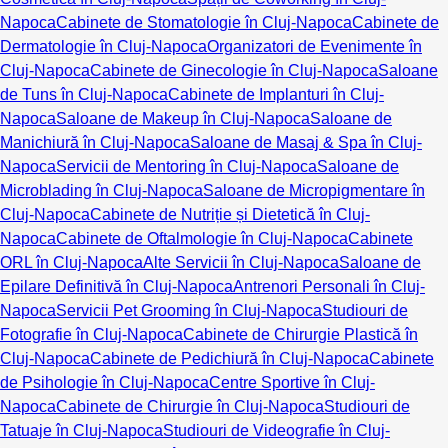
Napoca
Cabinete de Stomatologie în Cluj-Napoca
Cabinete de
Dermatologie în Cluj-Napoca
Organizatori de Evenimente în
Cluj-Napoca
Cabinete de Ginecologie în Cluj-Napoca
Saloane
de Tuns în Cluj-Napoca
Cabinete de Implanturi în Cluj-
Napoca
Saloane de Makeup în Cluj-Napoca
Saloane de
Manichiură în Cluj-Napoca
Saloane de Masaj & Spa în Cluj-
Napoca
Servicii de Mentoring în Cluj-Napoca
Saloane de
Microblading în Cluj-Napoca
Saloane de Micropigmentare în
Cluj-Napoca
Cabinete de Nutriție și Dietetică în Cluj-
Napoca
Cabinete de Oftalmologie în Cluj-Napoca
Cabinete
ORL în Cluj-Napoca
Alte Servicii în Cluj-Napoca
Saloane de
Epilare Definitivă în Cluj-Napoca
Antrenori Personali în Cluj-
Napoca
Servicii Pet Grooming în Cluj-Napoca
Studiouri de
Fotografie în Cluj-Napoca
Cabinete de Chirurgie Plastică în
Cluj-Napoca
Cabinete de Pedichiură în Cluj-Napoca
Cabinete
de Psihologie în Cluj-Napoca
Centre Sportive în Cluj-
Napoca
Cabinete de Chirurgie în Cluj-Napoca
Studiouri de
Tatuaje în Cluj-Napoca
Studiouri de Videografie în Cluj-