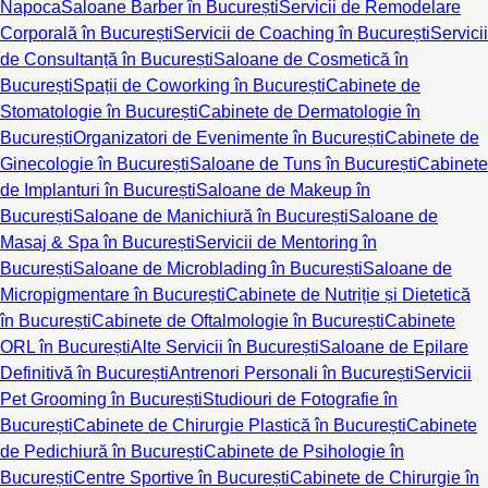
Napoca
Saloane Barber în București
Servicii de Remodelare
Corporală în București
Servicii de Coaching în București
Servicii
de Consultanță în București
Saloane de Cosmetică în
București
Spații de Coworking în București
Cabinete de
Stomatologie în București
Cabinete de Dermatologie în
București
Organizatori de Evenimente în București
Cabinete de
Ginecologie în București
Saloane de Tuns în București
Cabinete
de Implanturi în București
Saloane de Makeup în
București
Saloane de Manichiură în București
Saloane de
Masaj & Spa în București
Servicii de Mentoring în
București
Saloane de Microblading în București
Saloane de
Micropigmentare în București
Cabinete de Nutriție și Dietetică
în București
Cabinete de Oftalmologie în București
Cabinete
ORL în București
Alte Servicii în București
Saloane de Epilare
Definitivă în București
Antrenori Personali în București
Servicii
Pet Grooming în București
Studiouri de Fotografie în
București
Cabinete de Chirurgie Plastică în București
Cabinete
de Pedichiură în București
Cabinete de Psihologie în
București
Centre Sportive în București
Cabinete de Chirurgie în