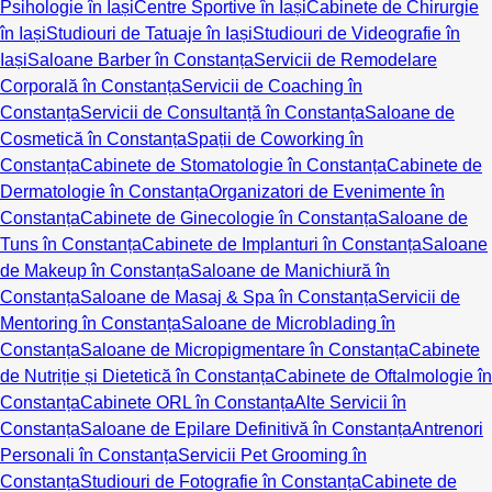
Psihologie în Iași
Centre Sportive în Iași
Cabinete de Chirurgie
în Iași
Studiouri de Tatuaje în Iași
Studiouri de Videografie în
Iași
Saloane Barber în Constanța
Servicii de Remodelare
Corporală în Constanța
Servicii de Coaching în
Constanța
Servicii de Consultanță în Constanța
Saloane de
Cosmetică în Constanța
Spații de Coworking în
Constanța
Cabinete de Stomatologie în Constanța
Cabinete de
Dermatologie în Constanța
Organizatori de Evenimente în
Constanța
Cabinete de Ginecologie în Constanța
Saloane de
Tuns în Constanța
Cabinete de Implanturi în Constanța
Saloane
de Makeup în Constanța
Saloane de Manichiură în
Constanța
Saloane de Masaj & Spa în Constanța
Servicii de
Mentoring în Constanța
Saloane de Microblading în
Constanța
Saloane de Micropigmentare în Constanța
Cabinete
de Nutriție și Dietetică în Constanța
Cabinete de Oftalmologie în
Constanța
Cabinete ORL în Constanța
Alte Servicii în
Constanța
Saloane de Epilare Definitivă în Constanța
Antrenori
Personali în Constanța
Servicii Pet Grooming în
Constanța
Studiouri de Fotografie în Constanța
Cabinete de