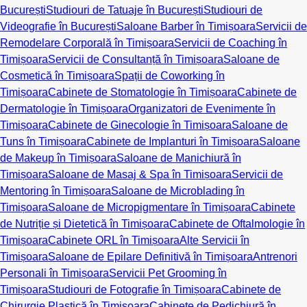
București
Studiouri de Tatuaje în București
Studiouri de
Videografie în București
Saloane Barber în Timișoara
Servicii de
Remodelare Corporală în Timișoara
Servicii de Coaching în
Timișoara
Servicii de Consultanță în Timișoara
Saloane de
Cosmetică în Timișoara
Spații de Coworking în
Timișoara
Cabinete de Stomatologie în Timișoara
Cabinete de
Dermatologie în Timișoara
Organizatori de Evenimente în
Timișoara
Cabinete de Ginecologie în Timișoara
Saloane de
Tuns în Timișoara
Cabinete de Implanturi în Timișoara
Saloane
de Makeup în Timișoara
Saloane de Manichiură în
Timișoara
Saloane de Masaj & Spa în Timișoara
Servicii de
Mentoring în Timișoara
Saloane de Microblading în
Timișoara
Saloane de Micropigmentare în Timișoara
Cabinete
de Nutriție și Dietetică în Timișoara
Cabinete de Oftalmologie în
Timișoara
Cabinete ORL în Timișoara
Alte Servicii în
Timișoara
Saloane de Epilare Definitivă în Timișoara
Antrenori
Personali în Timișoara
Servicii Pet Grooming în
Timișoara
Studiouri de Fotografie în Timișoara
Cabinete de
Chirurgie Plastică în Timișoara
Cabinete de Pedichiură în