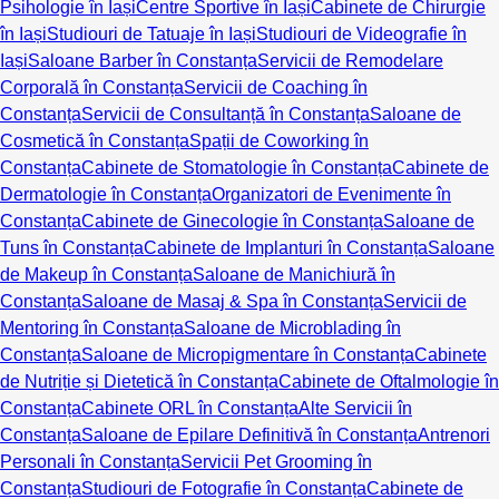
Psihologie în Iași
Centre Sportive în Iași
Cabinete de Chirurgie
în Iași
Studiouri de Tatuaje în Iași
Studiouri de Videografie în
Iași
Saloane Barber în Constanța
Servicii de Remodelare
Corporală în Constanța
Servicii de Coaching în
Constanța
Servicii de Consultanță în Constanța
Saloane de
Cosmetică în Constanța
Spații de Coworking în
Constanța
Cabinete de Stomatologie în Constanța
Cabinete de
Dermatologie în Constanța
Organizatori de Evenimente în
Constanța
Cabinete de Ginecologie în Constanța
Saloane de
Tuns în Constanța
Cabinete de Implanturi în Constanța
Saloane
de Makeup în Constanța
Saloane de Manichiură în
Constanța
Saloane de Masaj & Spa în Constanța
Servicii de
Mentoring în Constanța
Saloane de Microblading în
Constanța
Saloane de Micropigmentare în Constanța
Cabinete
de Nutriție și Dietetică în Constanța
Cabinete de Oftalmologie în
Constanța
Cabinete ORL în Constanța
Alte Servicii în
Constanța
Saloane de Epilare Definitivă în Constanța
Antrenori
Personali în Constanța
Servicii Pet Grooming în
Constanța
Studiouri de Fotografie în Constanța
Cabinete de