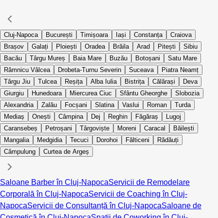
Cluj-Napoca
București
Timișoara
Iași
Constanța
Craiova
Brașov
Galați
Ploiești
Oradea
Brăila
Arad
Pitești
Sibiu
Bacău
Târgu Mureș
Baia Mare
Buzău
Botoșani
Satu Mare
Râmnicu Vâlcea
Drobeta-Turnu Severin
Suceava
Piatra Neamț
Târgu Jiu
Tulcea
Reșița
Alba Iulia
Bistrița
Călărași
Deva
Giurgiu
Hunedoara
Miercurea Ciuc
Sfântu Gheorghe
Slobozia
Alexandria
Zalău
Focșani
Slatina
Vaslui
Roman
Turda
Mediaș
Onești
Câmpina
Dej
Reghin
Făgăraș
Lugoj
Caransebeș
Petroșani
Târgoviște
Moreni
Caracal
Băilești
Mangalia
Medgidia
Tecuci
Dorohoi
Fălticeni
Rădăuți
Câmpulung
Curtea de Argeș
Saloane Barber în Cluj-Napoca
Servicii de Remodelare
Corporală în Cluj-Napoca
Servicii de Coaching în Cluj-
Napoca
Servicii de Consultanță în Cluj-Napoca
Saloane de
Cosmetică în Cluj-Napoca
Spații de Coworking în Cluj-