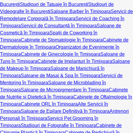
București
Studiouri de Tatuaje în București
Studiouri de
Videografie în București
Saloane Barber în Timișoara
Servicii de
Remodelare Corporală în Timișoara
Servicii de Coaching în
Timișoara
Servicii de Consultanță în Timișoara
Saloane de
Cosmetică în Timișoara
Spații de Coworking în
Timișoara
Cabinete de Stomatologie în Timișoara
Cabinete de
Dermatologie în Timișoara
Organizatori de Evenimente în
Timișoara
Cabinete de Ginecologie în Timișoara
Saloane de
Tuns în Timișoara
Cabinete de Implanturi în Timișoara
Saloane
de Makeup în Timișoara
Saloane de Manichiură în
Timișoara
Saloane de Masaj & Spa în Timișoara
Servicii de
Mentoring în Timișoara
Saloane de Microblading în
Timișoara
Saloane de Micropigmentare în Timișoara
Cabinete
de Nutriție și Dietetică în Timișoara
Cabinete de Oftalmologie în
Timișoara
Cabinete ORL în Timișoara
Alte Servicii în
Timișoara
Saloane de Epilare Definitivă în Timișoara
Antrenori
Personali în Timișoara
Servicii Pet Grooming în
Timișoara
Studiouri de Fotografie în Timișoara
Cabinete de
Chirurgie Plastică în Timișoara
Cabinete de Pedichiură în