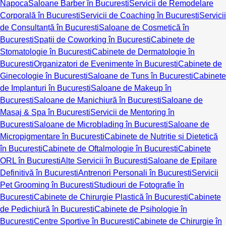
Napoca
Saloane Barber în București
Servicii de Remodelare
Corporală în București
Servicii de Coaching în București
Servicii
de Consultanță în București
Saloane de Cosmetică în
București
Spații de Coworking în București
Cabinete de
Stomatologie în București
Cabinete de Dermatologie în
București
Organizatori de Evenimente în București
Cabinete de
Ginecologie în București
Saloane de Tuns în București
Cabinete
de Implanturi în București
Saloane de Makeup în
București
Saloane de Manichiură în București
Saloane de
Masaj & Spa în București
Servicii de Mentoring în
București
Saloane de Microblading în București
Saloane de
Micropigmentare în București
Cabinete de Nutriție și Dietetică
în București
Cabinete de Oftalmologie în București
Cabinete
ORL în București
Alte Servicii în București
Saloane de Epilare
Definitivă în București
Antrenori Personali în București
Servicii
Pet Grooming în București
Studiouri de Fotografie în
București
Cabinete de Chirurgie Plastică în București
Cabinete
de Pedichiură în București
Cabinete de Psihologie în
București
Centre Sportive în București
Cabinete de Chirurgie în