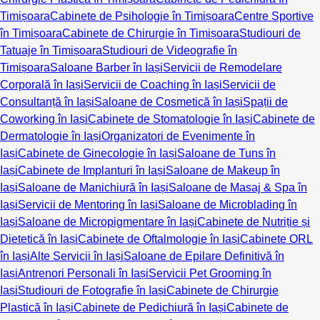
Timișoara
Cabinete de Psihologie în Timișoara
Centre Sportive
în Timișoara
Cabinete de Chirurgie în Timișoara
Studiouri de
Tatuaje în Timișoara
Studiouri de Videografie în
Timișoara
Saloane Barber în Iași
Servicii de Remodelare
Corporală în Iași
Servicii de Coaching în Iași
Servicii de
Consultanță în Iași
Saloane de Cosmetică în Iași
Spații de
Coworking în Iași
Cabinete de Stomatologie în Iași
Cabinete de
Dermatologie în Iași
Organizatori de Evenimente în
Iași
Cabinete de Ginecologie în Iași
Saloane de Tuns în
Iași
Cabinete de Implanturi în Iași
Saloane de Makeup în
Iași
Saloane de Manichiură în Iași
Saloane de Masaj & Spa în
Iași
Servicii de Mentoring în Iași
Saloane de Microblading în
Iași
Saloane de Micropigmentare în Iași
Cabinete de Nutriție și
Dietetică în Iași
Cabinete de Oftalmologie în Iași
Cabinete ORL
în Iași
Alte Servicii în Iași
Saloane de Epilare Definitivă în
Iași
Antrenori Personali în Iași
Servicii Pet Grooming în
Iași
Studiouri de Fotografie în Iași
Cabinete de Chirurgie
Plastică în Iași
Cabinete de Pedichiură în Iași
Cabinete de