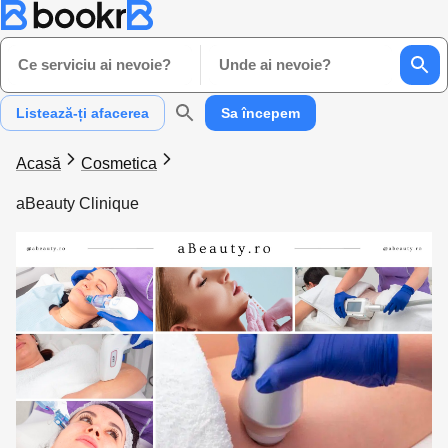
Ce serviciu ai nevoie?
Unde ai nevoie?
Listează-ți afacerea
Sa începem
Acasă
Cosmetica
aBeauty Clinique