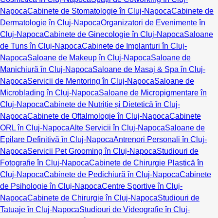
Napoca
Cabinete de Stomatologie în Cluj-Napoca
Cabinete de
Dermatologie în Cluj-Napoca
Organizatori de Evenimente în
Cluj-Napoca
Cabinete de Ginecologie în Cluj-Napoca
Saloane
de Tuns în Cluj-Napoca
Cabinete de Implanturi în Cluj-
Napoca
Saloane de Makeup în Cluj-Napoca
Saloane de
Manichiură în Cluj-Napoca
Saloane de Masaj & Spa în Cluj-
Napoca
Servicii de Mentoring în Cluj-Napoca
Saloane de
Microblading în Cluj-Napoca
Saloane de Micropigmentare în
Cluj-Napoca
Cabinete de Nutriție și Dietetică în Cluj-
Napoca
Cabinete de Oftalmologie în Cluj-Napoca
Cabinete
ORL în Cluj-Napoca
Alte Servicii în Cluj-Napoca
Saloane de
Epilare Definitivă în Cluj-Napoca
Antrenori Personali în Cluj-
Napoca
Servicii Pet Grooming în Cluj-Napoca
Studiouri de
Fotografie în Cluj-Napoca
Cabinete de Chirurgie Plastică în
Cluj-Napoca
Cabinete de Pedichiură în Cluj-Napoca
Cabinete
de Psihologie în Cluj-Napoca
Centre Sportive în Cluj-
Napoca
Cabinete de Chirurgie în Cluj-Napoca
Studiouri de
Tatuaje în Cluj-Napoca
Studiouri de Videografie în Cluj-