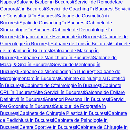
Napoca
Saloane Barber în București
Servicii de Remodelare
Corporală în București
Servicii de Coaching în București
Servicii
de Consultanță în București
Saloane de Cosmetică în
București
Spații de Coworking în București
Cabinete de
Stomatologie în București
Cabinete de Dermatologie în
București
Organizatori de Evenimente în București
Cabinete de
Ginecologie în București
Saloane de Tuns în București
Cabinete
de Implanturi în București
Saloane de Makeup în
București
Saloane de Manichiură în București
Saloane de
Masaj & Spa în București
Servicii de Mentoring în
București
Saloane de Microblading în București
Saloane de
Micropigmentare în București
Cabinete de Nutriție și Dietetică
în București
Cabinete de Oftalmologie în București
Cabinete
ORL în București
Alte Servicii în București
Saloane de Epilare
Definitivă în București
Antrenori Personali în București
Servicii
Pet Grooming în București
Studiouri de Fotografie în
București
Cabinete de Chirurgie Plastică în București
Cabinete
de Pedichiură în București
Cabinete de Psihologie în
București
Centre Sportive în București
Cabinete de Chirurgie în