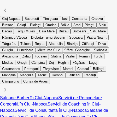
Cluj-Napoca
București
Timișoara
Iași
Constanța
Craiova
Brașov
Galați
Ploiești
Oradea
Brăila
Arad
Pitești
Sibiu
Bacău
Târgu Mureș
Baia Mare
Buzău
Botoșani
Satu Mare
Râmnicu Vâlcea
Drobeta-Turnu Severin
Suceava
Piatra Neamț
Târgu Jiu
Tulcea
Reșița
Alba Iulia
Bistrița
Călărași
Deva
Giurgiu
Hunedoara
Miercurea Ciuc
Sfântu Gheorghe
Slobozia
Alexandria
Zalău
Focșani
Slatina
Vaslui
Roman
Turda
Mediaș
Onești
Câmpina
Dej
Reghin
Făgăraș
Lugoj
Caransebeș
Petroșani
Târgoviște
Moreni
Caracal
Băilești
Mangalia
Medgidia
Tecuci
Dorohoi
Fălticeni
Rădăuți
Câmpulung
Curtea de Argeș
Saloane Barber în Cluj-Napoca
Servicii de Remodelare
Corporală în Cluj-Napoca
Servicii de Coaching în Cluj-
Napoca
Servicii de Consultanță în Cluj-Napoca
Saloane de
Cosmetică în Cluj-Napoca
Spații de Coworking în Cluj-