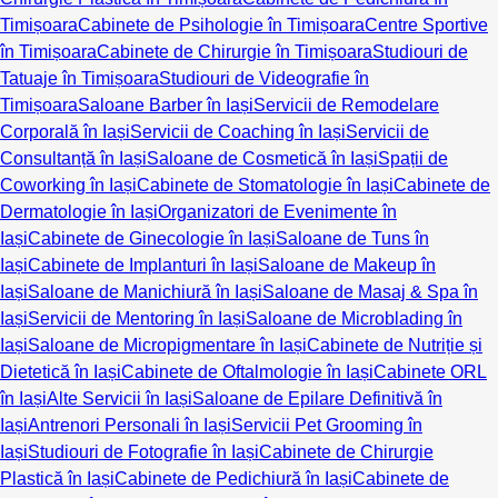
Timișoara
Cabinete de Psihologie în Timișoara
Centre Sportive
în Timișoara
Cabinete de Chirurgie în Timișoara
Studiouri de
Tatuaje în Timișoara
Studiouri de Videografie în
Timișoara
Saloane Barber în Iași
Servicii de Remodelare
Corporală în Iași
Servicii de Coaching în Iași
Servicii de
Consultanță în Iași
Saloane de Cosmetică în Iași
Spații de
Coworking în Iași
Cabinete de Stomatologie în Iași
Cabinete de
Dermatologie în Iași
Organizatori de Evenimente în
Iași
Cabinete de Ginecologie în Iași
Saloane de Tuns în
Iași
Cabinete de Implanturi în Iași
Saloane de Makeup în
Iași
Saloane de Manichiură în Iași
Saloane de Masaj & Spa în
Iași
Servicii de Mentoring în Iași
Saloane de Microblading în
Iași
Saloane de Micropigmentare în Iași
Cabinete de Nutriție și
Dietetică în Iași
Cabinete de Oftalmologie în Iași
Cabinete ORL
în Iași
Alte Servicii în Iași
Saloane de Epilare Definitivă în
Iași
Antrenori Personali în Iași
Servicii Pet Grooming în
Iași
Studiouri de Fotografie în Iași
Cabinete de Chirurgie
Plastică în Iași
Cabinete de Pedichiură în Iași
Cabinete de