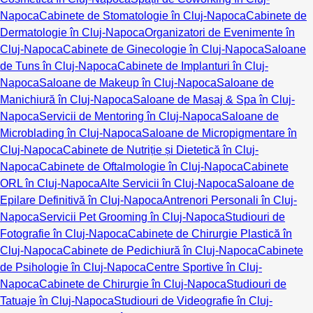
Napoca
Cabinete de Stomatologie în Cluj-Napoca
Cabinete de
Dermatologie în Cluj-Napoca
Organizatori de Evenimente în
Cluj-Napoca
Cabinete de Ginecologie în Cluj-Napoca
Saloane
de Tuns în Cluj-Napoca
Cabinete de Implanturi în Cluj-
Napoca
Saloane de Makeup în Cluj-Napoca
Saloane de
Manichiură în Cluj-Napoca
Saloane de Masaj & Spa în Cluj-
Napoca
Servicii de Mentoring în Cluj-Napoca
Saloane de
Microblading în Cluj-Napoca
Saloane de Micropigmentare în
Cluj-Napoca
Cabinete de Nutriție și Dietetică în Cluj-
Napoca
Cabinete de Oftalmologie în Cluj-Napoca
Cabinete
ORL în Cluj-Napoca
Alte Servicii în Cluj-Napoca
Saloane de
Epilare Definitivă în Cluj-Napoca
Antrenori Personali în Cluj-
Napoca
Servicii Pet Grooming în Cluj-Napoca
Studiouri de
Fotografie în Cluj-Napoca
Cabinete de Chirurgie Plastică în
Cluj-Napoca
Cabinete de Pedichiură în Cluj-Napoca
Cabinete
de Psihologie în Cluj-Napoca
Centre Sportive în Cluj-
Napoca
Cabinete de Chirurgie în Cluj-Napoca
Studiouri de
Tatuaje în Cluj-Napoca
Studiouri de Videografie în Cluj-