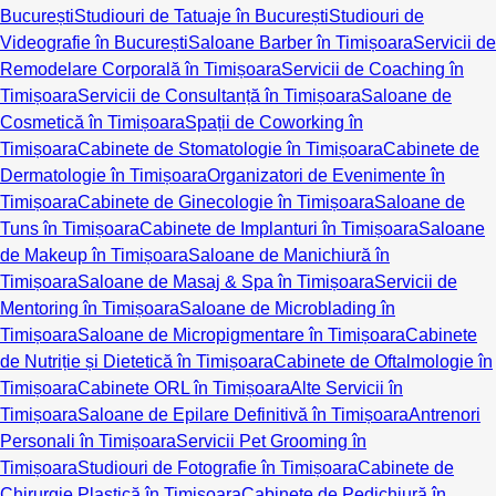
București
Studiouri de Tatuaje în București
Studiouri de
Videografie în București
Saloane Barber în Timișoara
Servicii de
Remodelare Corporală în Timișoara
Servicii de Coaching în
Timișoara
Servicii de Consultanță în Timișoara
Saloane de
Cosmetică în Timișoara
Spații de Coworking în
Timișoara
Cabinete de Stomatologie în Timișoara
Cabinete de
Dermatologie în Timișoara
Organizatori de Evenimente în
Timișoara
Cabinete de Ginecologie în Timișoara
Saloane de
Tuns în Timișoara
Cabinete de Implanturi în Timișoara
Saloane
de Makeup în Timișoara
Saloane de Manichiură în
Timișoara
Saloane de Masaj & Spa în Timișoara
Servicii de
Mentoring în Timișoara
Saloane de Microblading în
Timișoara
Saloane de Micropigmentare în Timișoara
Cabinete
de Nutriție și Dietetică în Timișoara
Cabinete de Oftalmologie în
Timișoara
Cabinete ORL în Timișoara
Alte Servicii în
Timișoara
Saloane de Epilare Definitivă în Timișoara
Antrenori
Personali în Timișoara
Servicii Pet Grooming în
Timișoara
Studiouri de Fotografie în Timișoara
Cabinete de
Chirurgie Plastică în Timișoara
Cabinete de Pedichiură în