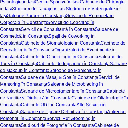
Psihologie în Iași
Centre Sportive în Iași
Cabinete de Chirurgie
în Iași
Studiouri de Tatuaje în Iași
Studiouri de Videografie în
Iași
Saloane Barber în Constanța
Servicii de Remodelare
Corporală în Constanța
Servicii de Coaching în
Constanța
Servicii de Consultanță în Constanța
Saloane de
Cosmetică în Constanța
Spații de Coworking în
Constanța
Cabinete de Stomatologie în Constanța
Cabinete de
Dermatologie în Constanța
Organizatori de Evenimente în
Constanța
Cabinete de Ginecologie în Constanța
Saloane de
Tuns în Constanța
Cabinete de Implanturi în Constanța
Saloane
de Makeup în Constanța
Saloane de Manichiură în
Constanța
Saloane de Masaj & Spa în Constanța
Servicii de
Mentoring în Constanța
Saloane de Microblading în
Constanța
Saloane de Micropigmentare în Constanța
Cabinete
de Nutriție și Dietetică în Constanța
Cabinete de Oftalmologie în
Constanța
Cabinete ORL în Constanța
Alte Servicii în
Constanța
Saloane de Epilare Definitivă în Constanța
Antrenori
Personali în Constanța
Servicii Pet Grooming în
Constanța
Studiouri de Fotografie în Constanța
Cabinete de