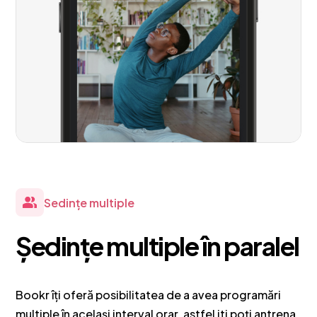
Sedințe multiple
Ședințe multiple în paralel
Bookr îți oferă posibilitatea de a avea programări
multiple în același interval orar, astfel iti poți antrena