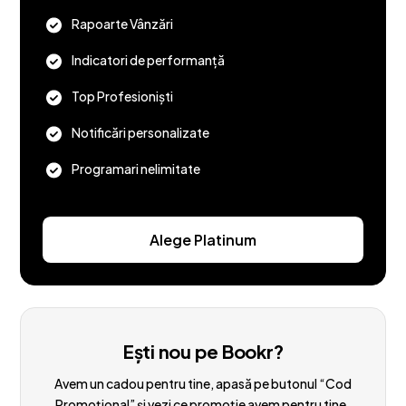
Rapoarte Vânzări
Indicatori de performanță
Top Profesioniști
Notificări personalizate
Programari nelimitate
Alege Platinum
Ești nou pe Bookr?
Avem un cadou pentru tine, apasă pe butonul “Cod
Promoțional” și vezi ce promoție avem pentru tine.