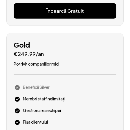
Încearcă Gratuit
Gold
€249.99/an
Potrivit companiilor mici
Beneficii Silver
Membri staff nelimitați
Gestionarea echipei
Fișa clientului