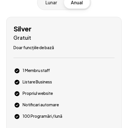
Lunar
Anual
Silver
Gratuit
Doar funcțiile de bază
1 Membru staff
Listare Business
Propriul website
Notificari automare
100 Programări / lună