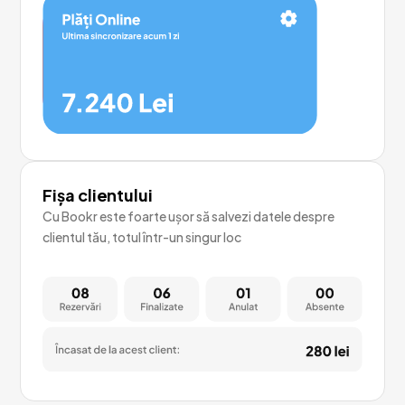
Fișa clientului
Cu Bookr este foarte ușor să salvezi datele despre
clientul tău, totul într-un singur loc