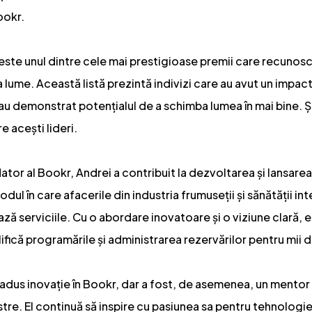
ookr.
te unul dintre cele mai prestigioase premii care recunosc ti
 lume. Această listă prezintă indivizi care au avut un impact
 au demonstrat potențialul de a schimba lumea în mai bine. Și
e acești lideri.
ator al Bookr, Andrei a contribuit la dezvoltarea și lansare
dul în care afacerile din industria frumuseții și sănătății i
nează serviciile. Cu o abordare inovatoare și o viziune clară, e
lifică programările și administrarea rezervărilor pentru mii de
adus inovație în Bookr, dar a fost, de asemenea, un mentor ș
stre. El continuă să inspire cu pasiunea sa pentru tehnologi