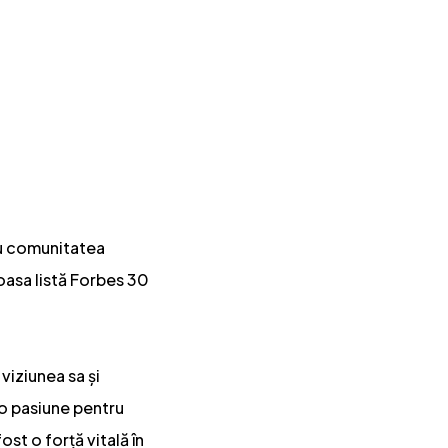
cu comunitatea
ioasa listă Forbes 30
viziunea sa și
 o pasiune pentru
st o forță vitală în