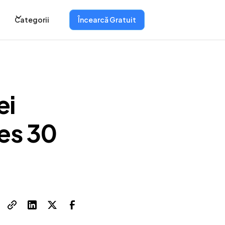
Categorii
Încearcă Gratuit
ei
bes 30