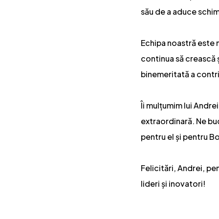
său de a aduce schimb
Echipa noastră este 
continua să crească și
binemeritată a contrib
Îi mulțumim lui Andre
extraordinară. Ne bu
pentru el și pentru B
Felicitări, Andrei, p
lideri și inovatori!