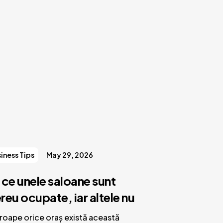
iness Tips
May 29, 2026
 ce unele saloane sunt
reu ocupate, iar altele nu
roape orice oraș există această