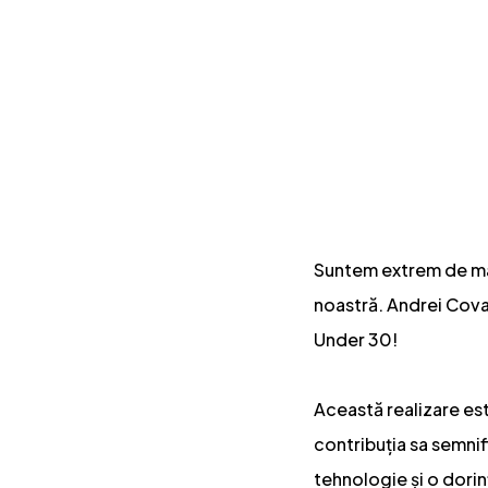
Suntem extrem de mân
noastră. Andrei Covac
Under 30!
Această realizare est
contribuția sa semnif
tehnologie și o dorinț