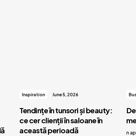
Inspiration
June 5, 2026
Bus
Tendințe în tunsori și beauty:
De
ce cer clienții în saloane în
me
dă
această perioadă
n ap