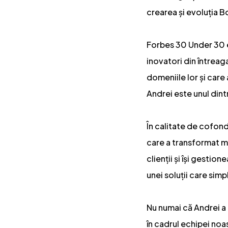
crearea și evoluția B
Forbes 30 Under 30 es
inovatori din întreaga
domeniile lor și care
Andrei este unul dintr
În calitate de cofond
care a transformat mo
clienții și își gestio
unei soluții care simp
Nu numai că Andrei a 
în cadrul echipei noa