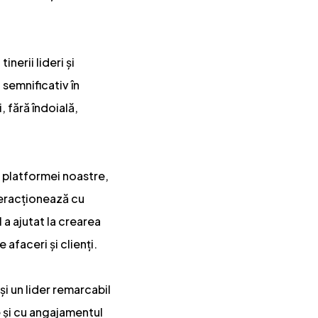
nerii lideri și
 semnificativ în
, fără îndoială,
a platformei noastre,
nteracționează cu
l a ajutat la crearea
 afaceri și clienți.
i un lider remarcabil
e și cu angajamentul