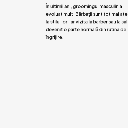
În ultimii ani, groomingul masculin a
evoluat mult. Bărbații sunt tot mai ate
la stilul lor, iar vizita la barber sau la sa
devenit o parte normală din rutina de
îngrijire.