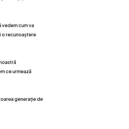
 să vedem cum va
 și o recunoaștere
 noastră
dem ce urmează
itoarea generație de