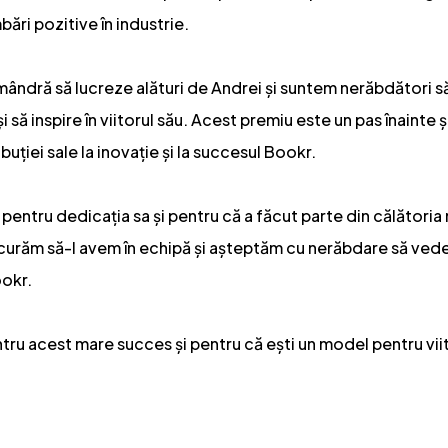
ări pozitive în industrie.
mândră să lucreze alături de Andrei și suntem nerăbdători
 să inspire în viitorul său. Acest premiu este un pas înainte
uției sale la inovație și la succesul Bookr.
i pentru dedicația sa și pentru că a făcut parte din călătoria
curăm să-l avem în echipă și așteptăm cu nerăbdare să ve
ookr.
entru acest mare succes și pentru că ești un model pentru vi