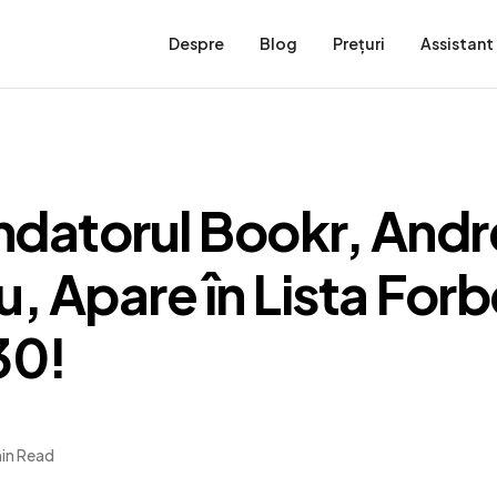
Despre
Blog
Prețuri
Assistant
datorul Bookr, Andr
, Apare în Lista For
30!
in Read