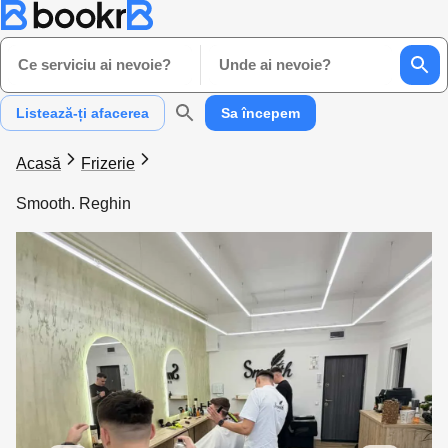
Ce serviciu ai nevoie?
Unde ai nevoie?
Listează-ți afacerea
Sa începem
Acasă
Frizerie
Smooth. Reghin