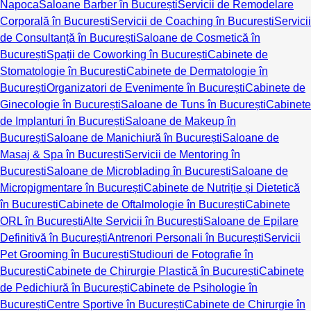
Napoca
Saloane Barber în București
Servicii de Remodelare
Corporală în București
Servicii de Coaching în București
Servicii
de Consultanță în București
Saloane de Cosmetică în
București
Spații de Coworking în București
Cabinete de
Stomatologie în București
Cabinete de Dermatologie în
București
Organizatori de Evenimente în București
Cabinete de
Ginecologie în București
Saloane de Tuns în București
Cabinete
de Implanturi în București
Saloane de Makeup în
București
Saloane de Manichiură în București
Saloane de
Masaj & Spa în București
Servicii de Mentoring în
București
Saloane de Microblading în București
Saloane de
Micropigmentare în București
Cabinete de Nutriție și Dietetică
în București
Cabinete de Oftalmologie în București
Cabinete
ORL în București
Alte Servicii în București
Saloane de Epilare
Definitivă în București
Antrenori Personali în București
Servicii
Pet Grooming în București
Studiouri de Fotografie în
București
Cabinete de Chirurgie Plastică în București
Cabinete
de Pedichiură în București
Cabinete de Psihologie în
București
Centre Sportive în București
Cabinete de Chirurgie în