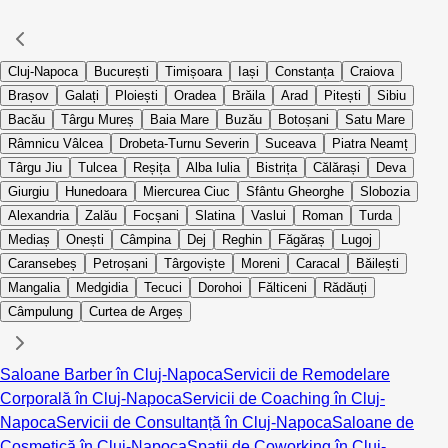
Cluj-Napoca
București
Timișoara
Iași
Constanța
Craiova
Brașov
Galați
Ploiești
Oradea
Brăila
Arad
Pitești
Sibiu
Bacău
Târgu Mureș
Baia Mare
Buzău
Botoșani
Satu Mare
Râmnicu Vâlcea
Drobeta-Turnu Severin
Suceava
Piatra Neamț
Târgu Jiu
Tulcea
Reșița
Alba Iulia
Bistrița
Călărași
Deva
Giurgiu
Hunedoara
Miercurea Ciuc
Sfântu Gheorghe
Slobozia
Alexandria
Zalău
Focșani
Slatina
Vaslui
Roman
Turda
Mediaș
Onești
Câmpina
Dej
Reghin
Făgăraș
Lugoj
Caransebeș
Petroșani
Târgoviște
Moreni
Caracal
Băilești
Mangalia
Medgidia
Tecuci
Dorohoi
Fălticeni
Rădăuți
Câmpulung
Curtea de Argeș
Saloane Barber în Cluj-Napoca
Servicii de Remodelare
Corporală în Cluj-Napoca
Servicii de Coaching în Cluj-
Napoca
Servicii de Consultanță în Cluj-Napoca
Saloane de
Cosmetică în Cluj-Napoca
Spații de Coworking în Cluj-