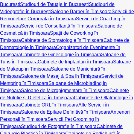
București
Studiouri de Tatuaje în București
Studiouri de
Videografie în București
Saloane Barber în Timișoara
Servicii de
Remodelare Corporală în Timișoara
Servicii de Coaching în
Timișoara
Servicii de Consultanță în Timișoara
Saloane de
Cosmetică în Timișoara
Spații de Coworking în
Timișoara
Cabinete de Stomatologie în Timișoara
Cabinete de
Dermatologie în Timișoara
Organizatori de Evenimente în
Timișoara
Cabinete de Ginecologie în Timișoara
Saloane de
Tuns în Timișoara
Cabinete de Implanturi în Timișoara
Saloane
de Makeup în Timișoara
Saloane de Manichiură în
Timișoara
Saloane de Masaj & Spa în Timișoara
Servicii de
Mentoring în Timișoara
Saloane de Microblading în
Timișoara
Saloane de Micropigmentare în Timișoara
Cabinete
de Nutriție și Dietetică în Timișoara
Cabinete de Oftalmologie în
Timișoara
Cabinete ORL în Timișoara
Alte Servicii în
Timișoara
Saloane de Epilare Definitivă în Timișoara
Antrenori
Personali în Timișoara
Servicii Pet Grooming în
Timișoara
Studiouri de Fotografie în Timișoara
Cabinete de
Chirurgie Plastică în Timișoara
Cabinete de Pedichiură în