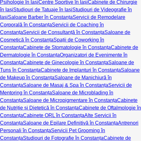
Psihologie în Iași
Centre Sportive în Iași
Cabinete de Chirurgie
în Iași
Studiouri de Tatuaje în Iași
Studiouri de Videografie în
Iași
Saloane Barber în Constanța
Servicii de Remodelare
Corporală în Constanța
Servicii de Coaching în
Constanța
Servicii de Consultanță în Constanța
Saloane de
Cosmetică în Constanța
Spații de Coworking în
Constanța
Cabinete de Stomatologie în Constanța
Cabinete de
Dermatologie în Constanța
Organizatori de Evenimente în
Constanța
Cabinete de Ginecologie în Constanța
Saloane de
Tuns în Constanța
Cabinete de Implanturi în Constanța
Saloane
de Makeup în Constanța
Saloane de Manichiură în
Constanța
Saloane de Masaj & Spa în Constanța
Servicii de
Mentoring în Constanța
Saloane de Microblading în
Constanța
Saloane de Micropigmentare în Constanța
Cabinete
de Nutriție și Dietetică în Constanța
Cabinete de Oftalmologie în
Constanța
Cabinete ORL în Constanța
Alte Servicii în
Constanța
Saloane de Epilare Definitivă în Constanța
Antrenori
Personali în Constanța
Servicii Pet Grooming în
Constanța
Studiouri de Fotografie în Constanța
Cabinete de