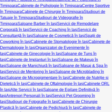
Timișoara
Cabinete de Psihologie în Timișoara
Centre Sportive
în Timișoara
Cabinete de Chirurgie în Timișoara
Studiouri de
Tatuaje în Timișoara
Studiouri de Videografie în
Timișoara
Saloane Barber în Iași
Servicii de Remodelare
Corporală în Iași
Servicii de Coaching în Iași
Servicii de
Consultanță în Iași
Saloane de Cosmetică în Iași
Spații de
Coworking în Iași
Cabinete de Stomatologie în Iași
Cabinete de
Dermatologie în Iași
Organizatori de Evenimente în
Iași
Cabinete de Ginecologie în Iași
Saloane de Tuns în
Iași
Cabinete de Implanturi în Iași
Saloane de Makeup în
Iași
Saloane de Manichiură în Iași
Saloane de Masaj & Spa în
Iași
Servicii de Mentoring în Iași
Saloane de Microblading în
Iași
Saloane de Micropigmentare în Iași
Cabinete de Nutriție și
Dietetică în Iași
Cabinete de Oftalmologie în Iași
Cabinete ORL
în Iași
Alte Servicii în Iași
Saloane de Epilare Definitivă în
Iași
Antrenori Personali în Iași
Servicii Pet Grooming în
Iași
Studiouri de Fotografie în Iași
Cabinete de Chirurgie
Plastică în Iași
Cabinete de Pedichiură în Iași
Cabinete de