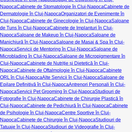
Napoca
Cabinete de Stomatologie în Cluj-Napoca
Cabinete de
Dermatologie în Cluj-Napoca
Organizatori de Evenimente în
Cluj-Napoca
Cabinete de Ginecologie în Cluj-Napoca
Saloane
de Tuns în Cluj-Napoca
Cabinete de Implanturi în Cluj-
Napoca
Saloane de Makeup în Cluj-Napoca
Saloane de
Manichiură în Cluj-Napoca
Saloane de Masaj & Spa în Cluj-
Napoca
Servicii de Mentoring în Cluj-Napoca
Saloane de
Microblading în Cluj-Napoca
Saloane de Micropigmentare în
Cluj-Napoca
Cabinete de Nutriție și Dietetică în Cluj-
Napoca
Cabinete de Oftalmologie în Cluj-Napoca
Cabinete
ORL în Cluj-Napoca
Alte Servicii în Cluj-Napoca
Saloane de
Epilare Definitivă în Cluj-Napoca
Antrenori Personali în Cluj-
Napoca
Servicii Pet Grooming în Cluj-Napoca
Studiouri de
Fotografie în Cluj-Napoca
Cabinete de Chirurgie Plastică în
Cluj-Napoca
Cabinete de Pedichiură în Cluj-Napoca
Cabinete
de Psihologie în Cluj-Napoca
Centre Sportive în Cluj-
Napoca
Cabinete de Chirurgie în Cluj-Napoca
Studiouri de
Tatuaje în Cluj-Napoca
Studiouri de Videografie în Cluj-