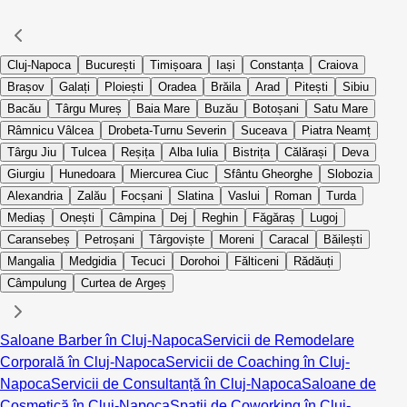
Cluj-Napoca
București
Timișoara
Iași
Constanța
Craiova
Brașov
Galați
Ploiești
Oradea
Brăila
Arad
Pitești
Sibiu
Bacău
Târgu Mureș
Baia Mare
Buzău
Botoșani
Satu Mare
Râmnicu Vâlcea
Drobeta-Turnu Severin
Suceava
Piatra Neamț
Târgu Jiu
Tulcea
Reșița
Alba Iulia
Bistrița
Călărași
Deva
Giurgiu
Hunedoara
Miercurea Ciuc
Sfântu Gheorghe
Slobozia
Alexandria
Zalău
Focșani
Slatina
Vaslui
Roman
Turda
Mediaș
Onești
Câmpina
Dej
Reghin
Făgăraș
Lugoj
Caransebeș
Petroșani
Târgoviște
Moreni
Caracal
Băilești
Mangalia
Medgidia
Tecuci
Dorohoi
Fălticeni
Rădăuți
Câmpulung
Curtea de Argeș
Saloane Barber în Cluj-Napoca
Servicii de Remodelare
Corporală în Cluj-Napoca
Servicii de Coaching în Cluj-
Napoca
Servicii de Consultanță în Cluj-Napoca
Saloane de
Cosmetică în Cluj-Napoca
Spații de Coworking în Cluj-