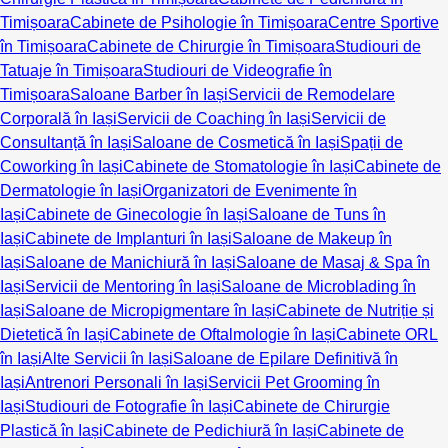
Timișoara
Cabinete de Psihologie în Timișoara
Centre Sportive
în Timișoara
Cabinete de Chirurgie în Timișoara
Studiouri de
Tatuaje în Timișoara
Studiouri de Videografie în
Timișoara
Saloane Barber în Iași
Servicii de Remodelare
Corporală în Iași
Servicii de Coaching în Iași
Servicii de
Consultanță în Iași
Saloane de Cosmetică în Iași
Spații de
Coworking în Iași
Cabinete de Stomatologie în Iași
Cabinete de
Dermatologie în Iași
Organizatori de Evenimente în
Iași
Cabinete de Ginecologie în Iași
Saloane de Tuns în
Iași
Cabinete de Implanturi în Iași
Saloane de Makeup în
Iași
Saloane de Manichiură în Iași
Saloane de Masaj & Spa în
Iași
Servicii de Mentoring în Iași
Saloane de Microblading în
Iași
Saloane de Micropigmentare în Iași
Cabinete de Nutriție și
Dietetică în Iași
Cabinete de Oftalmologie în Iași
Cabinete ORL
în Iași
Alte Servicii în Iași
Saloane de Epilare Definitivă în
Iași
Antrenori Personali în Iași
Servicii Pet Grooming în
Iași
Studiouri de Fotografie în Iași
Cabinete de Chirurgie
Plastică în Iași
Cabinete de Pedichiură în Iași
Cabinete de