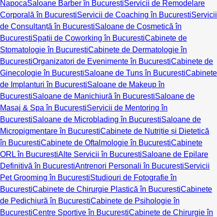
Napoca
Saloane Barber în București
Servicii de Remodelare
Corporală în București
Servicii de Coaching în București
Servicii
de Consultanță în București
Saloane de Cosmetică în
București
Spații de Coworking în București
Cabinete de
Stomatologie în București
Cabinete de Dermatologie în
București
Organizatori de Evenimente în București
Cabinete de
Ginecologie în București
Saloane de Tuns în București
Cabinete
de Implanturi în București
Saloane de Makeup în
București
Saloane de Manichiură în București
Saloane de
Masaj & Spa în București
Servicii de Mentoring în
București
Saloane de Microblading în București
Saloane de
Micropigmentare în București
Cabinete de Nutriție și Dietetică
în București
Cabinete de Oftalmologie în București
Cabinete
ORL în București
Alte Servicii în București
Saloane de Epilare
Definitivă în București
Antrenori Personali în București
Servicii
Pet Grooming în București
Studiouri de Fotografie în
București
Cabinete de Chirurgie Plastică în București
Cabinete
de Pedichiură în București
Cabinete de Psihologie în
București
Centre Sportive în București
Cabinete de Chirurgie în