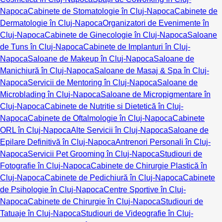
Napoca
Cabinete de Stomatologie în Cluj-Napoca
Cabinete de
Dermatologie în Cluj-Napoca
Organizatori de Evenimente în
Cluj-Napoca
Cabinete de Ginecologie în Cluj-Napoca
Saloane
de Tuns în Cluj-Napoca
Cabinete de Implanturi în Cluj-
Napoca
Saloane de Makeup în Cluj-Napoca
Saloane de
Manichiură în Cluj-Napoca
Saloane de Masaj & Spa în Cluj-
Napoca
Servicii de Mentoring în Cluj-Napoca
Saloane de
Microblading în Cluj-Napoca
Saloane de Micropigmentare în
Cluj-Napoca
Cabinete de Nutriție și Dietetică în Cluj-
Napoca
Cabinete de Oftalmologie în Cluj-Napoca
Cabinete
ORL în Cluj-Napoca
Alte Servicii în Cluj-Napoca
Saloane de
Epilare Definitivă în Cluj-Napoca
Antrenori Personali în Cluj-
Napoca
Servicii Pet Grooming în Cluj-Napoca
Studiouri de
Fotografie în Cluj-Napoca
Cabinete de Chirurgie Plastică în
Cluj-Napoca
Cabinete de Pedichiură în Cluj-Napoca
Cabinete
de Psihologie în Cluj-Napoca
Centre Sportive în Cluj-
Napoca
Cabinete de Chirurgie în Cluj-Napoca
Studiouri de
Tatuaje în Cluj-Napoca
Studiouri de Videografie în Cluj-