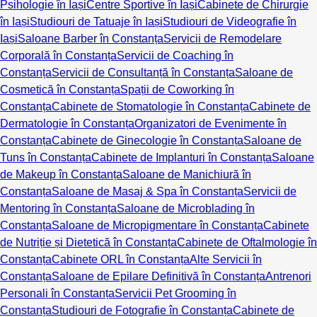
Psihologie în Iași
Centre Sportive în Iași
Cabinete de Chirurgie
în Iași
Studiouri de Tatuaje în Iași
Studiouri de Videografie în
Iași
Saloane Barber în Constanța
Servicii de Remodelare
Corporală în Constanța
Servicii de Coaching în
Constanța
Servicii de Consultanță în Constanța
Saloane de
Cosmetică în Constanța
Spații de Coworking în
Constanța
Cabinete de Stomatologie în Constanța
Cabinete de
Dermatologie în Constanța
Organizatori de Evenimente în
Constanța
Cabinete de Ginecologie în Constanța
Saloane de
Tuns în Constanța
Cabinete de Implanturi în Constanța
Saloane
de Makeup în Constanța
Saloane de Manichiură în
Constanța
Saloane de Masaj & Spa în Constanța
Servicii de
Mentoring în Constanța
Saloane de Microblading în
Constanța
Saloane de Micropigmentare în Constanța
Cabinete
de Nutriție și Dietetică în Constanța
Cabinete de Oftalmologie în
Constanța
Cabinete ORL în Constanța
Alte Servicii în
Constanța
Saloane de Epilare Definitivă în Constanța
Antrenori
Personali în Constanța
Servicii Pet Grooming în
Constanța
Studiouri de Fotografie în Constanța
Cabinete de