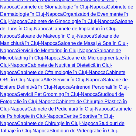
Napoca
Cabinete de Stomatologie în Cluj-Napoca
Cabinete de
Dermatologie în Cluj-Napoca
Organizatori de Evenimente în
Cluj-Napoca
Cabinete de Ginecologie în Cluj-Napoca
Saloane
de Tuns în Cluj-Napoca
Cabinete de Implanturi în Cluj-
Napoca
Saloane de Makeup în Cluj-Napoca
Saloane de
Manichiură în Cluj-Napoca
Saloane de Masaj & Spa în Cluj-
Napoca
Servicii de Mentoring în Cluj-Napoca
Saloane de
Microblading în Cluj-Napoca
Saloane de Micropigmentare în
Cluj-Napoca
Cabinete de Nutriție și Dietetică în Cluj-
Napoca
Cabinete de Oftalmologie în Cluj-Napoca
Cabinete
ORL în Cluj-Napoca
Alte Servicii în Cluj-Napoca
Saloane de
Epilare Definitivă în Cluj-Napoca
Antrenori Personali în Cluj-
Napoca
Servicii Pet Grooming în Cluj-Napoca
Studiouri de
Fotografie în Cluj-Napoca
Cabinete de Chirurgie Plastică în
Cluj-Napoca
Cabinete de Pedichiură în Cluj-Napoca
Cabinete
de Psihologie în Cluj-Napoca
Centre Sportive în Cluj-
Napoca
Cabinete de Chirurgie în Cluj-Napoca
Studiouri de
Tatuaje în Cluj-Napoca
Studiouri de Videografie în Cluj-