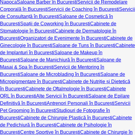
Napoca
Saloane Barber în București
Servicii de Remodelare
Corporală în București
Servicii de Coaching în București
Servicii
de Consultanță în București
Saloane de Cosmetică în
București
Spații de Coworking în București
Cabinete de
Stomatologie în București
Cabinete de Dermatologie în
București
Organizatori de Evenimente în București
Cabinete de
Ginecologie în București
Saloane de Tuns în București
Cabinete
de Implanturi în București
Saloane de Makeup în
București
Saloane de Manichiură în București
Saloane de
Masaj & Spa în București
Servicii de Mentoring în
București
Saloane de Microblading în București
Saloane de
Micropigmentare în București
Cabinete de Nutriție și Dietetică
în București
Cabinete de Oftalmologie în București
Cabinete
ORL în București
Alte Servicii în București
Saloane de Epilare
Definitivă în București
Antrenori Personali în București
Servicii
Pet Grooming în București
Studiouri de Fotografie în
București
Cabinete de Chirurgie Plastică în București
Cabinete
de Pedichiură în București
Cabinete de Psihologie în
București
Centre Sportive în București
Cabinete de Chirurgie în