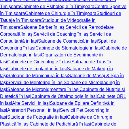
Timișoara
Cabinete de Psihologie în Timișoara
Centre Sportive
în Timișoara
Cabinete de Chirurgie în Timișoara
Studiouri de
Tatuaje în Timișoara
Studiouri de Videografie în
Timișoara
Saloane Barber în Iași
Servicii de Remodelare
Corporală în Iași
Servicii de Coaching în Iași
Servicii de
Consultanță în Iași
Saloane de Cosmetică în Iași
Spații de
Coworking în Iași
Cabinete de Stomatologie în Iași
Cabinete de
Dermatologie în Iași
Organizatori de Evenimente în
Iași
Cabinete de Ginecologie în Iași
Saloane de Tuns în
Iași
Cabinete de Implanturi în Iași
Saloane de Makeup în
Iași
Saloane de Manichiură în Iași
Saloane de Masaj & Spa în
Iași
Servicii de Mentoring în Iași
Saloane de Microblading în
Iași
Saloane de Micropigmentare în Iași
Cabinete de Nutriție și
Dietetică în Iași
Cabinete de Oftalmologie în Iași
Cabinete ORL
în Iași
Alte Servicii în Iași
Saloane de Epilare Definitivă în
Iași
Antrenori Personali în Iași
Servicii Pet Grooming în
Iași
Studiouri de Fotografie în Iași
Cabinete de Chirurgie
Plastică în Iași
Cabinete de Pedichiură în Iași
Cabinete de