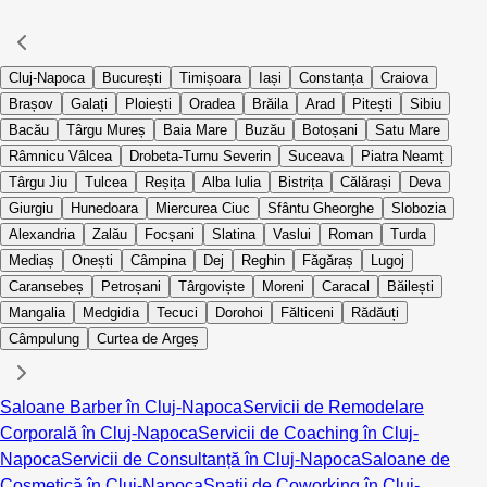
Cluj-Napoca
București
Timișoara
Iași
Constanța
Craiova
Brașov
Galați
Ploiești
Oradea
Brăila
Arad
Pitești
Sibiu
Bacău
Târgu Mureș
Baia Mare
Buzău
Botoșani
Satu Mare
Râmnicu Vâlcea
Drobeta-Turnu Severin
Suceava
Piatra Neamț
Târgu Jiu
Tulcea
Reșița
Alba Iulia
Bistrița
Călărași
Deva
Giurgiu
Hunedoara
Miercurea Ciuc
Sfântu Gheorghe
Slobozia
Alexandria
Zalău
Focșani
Slatina
Vaslui
Roman
Turda
Mediaș
Onești
Câmpina
Dej
Reghin
Făgăraș
Lugoj
Caransebeș
Petroșani
Târgoviște
Moreni
Caracal
Băilești
Mangalia
Medgidia
Tecuci
Dorohoi
Fălticeni
Rădăuți
Câmpulung
Curtea de Argeș
Saloane Barber în Cluj-Napoca
Servicii de Remodelare
Corporală în Cluj-Napoca
Servicii de Coaching în Cluj-
Napoca
Servicii de Consultanță în Cluj-Napoca
Saloane de
Cosmetică în Cluj-Napoca
Spații de Coworking în Cluj-