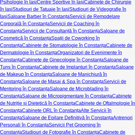
Psihologie în Iași
Centre Sportive în Iași
Cabinete de Chirurgie
în Iași
Studiouri de Tatuaje în Iași
Studiouri de Videografie în
Iași
Saloane Barber în Constanța
Servicii de Remodelare
Corporală în Constanța
Servicii de Coaching în
Constanța
Servicii de Consultanță în Constanța
Saloane de
Cosmetică în Constanța
Spații de Coworking în
Constanța
Cabinete de Stomatologie în Constanța
Cabinete de
Dermatologie în Constanța
Organizatori de Evenimente în
Constanța
Cabinete de Ginecologie în Constanța
Saloane de
Tuns în Constanța
Cabinete de Implanturi în Constanța
Saloane
de Makeup în Constanța
Saloane de Manichiură în
Constanța
Saloane de Masaj & Spa în Constanța
Servicii de
Mentoring în Constanța
Saloane de Microblading în
Constanța
Saloane de Micropigmentare în Constanța
Cabinete
de Nutriție și Dietetică în Constanța
Cabinete de Oftalmologie în
Constanța
Cabinete ORL în Constanța
Alte Servicii în
Constanța
Saloane de Epilare Definitivă în Constanța
Antrenori
Personali în Constanța
Servicii Pet Grooming în
Constanța
Studiouri de Fotografie în Constanța
Cabinete de