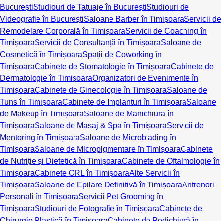
București
Studiouri de Tatuaje în București
Studiouri de
Videografie în București
Saloane Barber în Timișoara
Servicii de
Remodelare Corporală în Timișoara
Servicii de Coaching în
Timișoara
Servicii de Consultanță în Timișoara
Saloane de
Cosmetică în Timișoara
Spații de Coworking în
Timișoara
Cabinete de Stomatologie în Timișoara
Cabinete de
Dermatologie în Timișoara
Organizatori de Evenimente în
Timișoara
Cabinete de Ginecologie în Timișoara
Saloane de
Tuns în Timișoara
Cabinete de Implanturi în Timișoara
Saloane
de Makeup în Timișoara
Saloane de Manichiură în
Timișoara
Saloane de Masaj & Spa în Timișoara
Servicii de
Mentoring în Timișoara
Saloane de Microblading în
Timișoara
Saloane de Micropigmentare în Timișoara
Cabinete
de Nutriție și Dietetică în Timișoara
Cabinete de Oftalmologie în
Timișoara
Cabinete ORL în Timișoara
Alte Servicii în
Timișoara
Saloane de Epilare Definitivă în Timișoara
Antrenori
Personali în Timișoara
Servicii Pet Grooming în
Timișoara
Studiouri de Fotografie în Timișoara
Cabinete de
Chirurgie Plastică în Timișoara
Cabinete de Pedichiură în