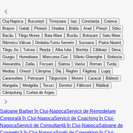
Cluj-Napoca
București
Timișoara
Iași
Constanța
Craiova
Brașov
Galați
Ploiești
Oradea
Brăila
Arad
Pitești
Sibiu
Bacău
Târgu Mureș
Baia Mare
Buzău
Botoșani
Satu Mare
Râmnicu Vâlcea
Drobeta-Turnu Severin
Suceava
Piatra Neamț
Târgu Jiu
Tulcea
Reșița
Alba Iulia
Bistrița
Călărași
Deva
Giurgiu
Hunedoara
Miercurea Ciuc
Sfântu Gheorghe
Slobozia
Alexandria
Zalău
Focșani
Slatina
Vaslui
Roman
Turda
Mediaș
Onești
Câmpina
Dej
Reghin
Făgăraș
Lugoj
Caransebeș
Petroșani
Târgoviște
Moreni
Caracal
Băilești
Mangalia
Medgidia
Tecuci
Dorohoi
Fălticeni
Rădăuți
Câmpulung
Curtea de Argeș
Saloane Barber în Cluj-Napoca
Servicii de Remodelare
Corporală în Cluj-Napoca
Servicii de Coaching în Cluj-
Napoca
Servicii de Consultanță în Cluj-Napoca
Saloane de
Cosmetică în Cluj-Napoca
Spații de Coworking în Cluj-