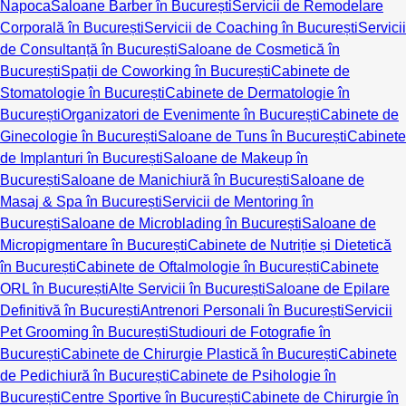
Napoca
Saloane Barber în București
Servicii de Remodelare
Corporală în București
Servicii de Coaching în București
Servicii
de Consultanță în București
Saloane de Cosmetică în
București
Spații de Coworking în București
Cabinete de
Stomatologie în București
Cabinete de Dermatologie în
București
Organizatori de Evenimente în București
Cabinete de
Ginecologie în București
Saloane de Tuns în București
Cabinete
de Implanturi în București
Saloane de Makeup în
București
Saloane de Manichiură în București
Saloane de
Masaj & Spa în București
Servicii de Mentoring în
București
Saloane de Microblading în București
Saloane de
Micropigmentare în București
Cabinete de Nutriție și Dietetică
în București
Cabinete de Oftalmologie în București
Cabinete
ORL în București
Alte Servicii în București
Saloane de Epilare
Definitivă în București
Antrenori Personali în București
Servicii
Pet Grooming în București
Studiouri de Fotografie în
București
Cabinete de Chirurgie Plastică în București
Cabinete
de Pedichiură în București
Cabinete de Psihologie în
București
Centre Sportive în București
Cabinete de Chirurgie în