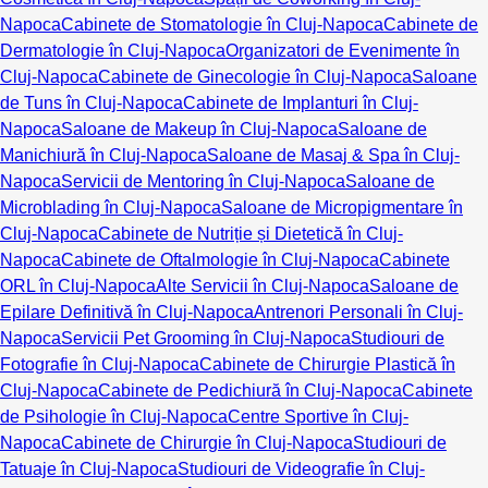
Napoca
Cabinete de Stomatologie în Cluj-Napoca
Cabinete de
Dermatologie în Cluj-Napoca
Organizatori de Evenimente în
Cluj-Napoca
Cabinete de Ginecologie în Cluj-Napoca
Saloane
de Tuns în Cluj-Napoca
Cabinete de Implanturi în Cluj-
Napoca
Saloane de Makeup în Cluj-Napoca
Saloane de
Manichiură în Cluj-Napoca
Saloane de Masaj & Spa în Cluj-
Napoca
Servicii de Mentoring în Cluj-Napoca
Saloane de
Microblading în Cluj-Napoca
Saloane de Micropigmentare în
Cluj-Napoca
Cabinete de Nutriție și Dietetică în Cluj-
Napoca
Cabinete de Oftalmologie în Cluj-Napoca
Cabinete
ORL în Cluj-Napoca
Alte Servicii în Cluj-Napoca
Saloane de
Epilare Definitivă în Cluj-Napoca
Antrenori Personali în Cluj-
Napoca
Servicii Pet Grooming în Cluj-Napoca
Studiouri de
Fotografie în Cluj-Napoca
Cabinete de Chirurgie Plastică în
Cluj-Napoca
Cabinete de Pedichiură în Cluj-Napoca
Cabinete
de Psihologie în Cluj-Napoca
Centre Sportive în Cluj-
Napoca
Cabinete de Chirurgie în Cluj-Napoca
Studiouri de
Tatuaje în Cluj-Napoca
Studiouri de Videografie în Cluj-