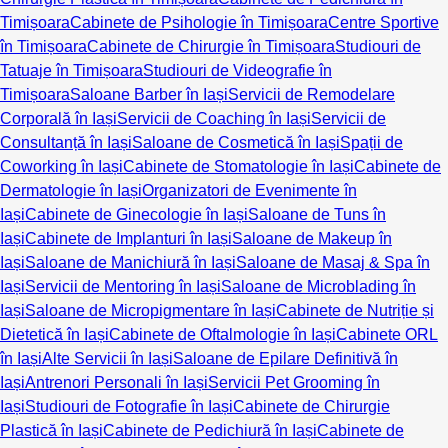
Timișoara
Cabinete de Psihologie în Timișoara
Centre Sportive
în Timișoara
Cabinete de Chirurgie în Timișoara
Studiouri de
Tatuaje în Timișoara
Studiouri de Videografie în
Timișoara
Saloane Barber în Iași
Servicii de Remodelare
Corporală în Iași
Servicii de Coaching în Iași
Servicii de
Consultanță în Iași
Saloane de Cosmetică în Iași
Spații de
Coworking în Iași
Cabinete de Stomatologie în Iași
Cabinete de
Dermatologie în Iași
Organizatori de Evenimente în
Iași
Cabinete de Ginecologie în Iași
Saloane de Tuns în
Iași
Cabinete de Implanturi în Iași
Saloane de Makeup în
Iași
Saloane de Manichiură în Iași
Saloane de Masaj & Spa în
Iași
Servicii de Mentoring în Iași
Saloane de Microblading în
Iași
Saloane de Micropigmentare în Iași
Cabinete de Nutriție și
Dietetică în Iași
Cabinete de Oftalmologie în Iași
Cabinete ORL
în Iași
Alte Servicii în Iași
Saloane de Epilare Definitivă în
Iași
Antrenori Personali în Iași
Servicii Pet Grooming în
Iași
Studiouri de Fotografie în Iași
Cabinete de Chirurgie
Plastică în Iași
Cabinete de Pedichiură în Iași
Cabinete de