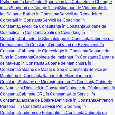
Psihologie în Iași
Centre Sportive în Iași
Cabinete de Chirurgie
în Iași
Studiouri de Tatuaje în Iași
Studiouri de Videografie în
Iași
Saloane Barber în Constanța
Servicii de Remodelare
Corporală în Constanța
Servicii de Coaching în
Constanța
Servicii de Consultanță în Constanța
Saloane de
Cosmetică în Constanța
Spații de Coworking în
Constanța
Cabinete de Stomatologie în Constanța
Cabinete de
Dermatologie în Constanța
Organizatori de Evenimente în
Constanța
Cabinete de Ginecologie în Constanța
Saloane de
Tuns în Constanța
Cabinete de Implanturi în Constanța
Saloane
de Makeup în Constanța
Saloane de Manichiură în
Constanța
Saloane de Masaj & Spa în Constanța
Servicii de
Mentoring în Constanța
Saloane de Microblading în
Constanța
Saloane de Micropigmentare în Constanța
Cabinete
de Nutriție și Dietetică în Constanța
Cabinete de Oftalmologie în
Constanța
Cabinete ORL în Constanța
Alte Servicii în
Constanța
Saloane de Epilare Definitivă în Constanța
Antrenori
Personali în Constanța
Servicii Pet Grooming în
Constanța
Studiouri de Fotografie în Constanța
Cabinete de