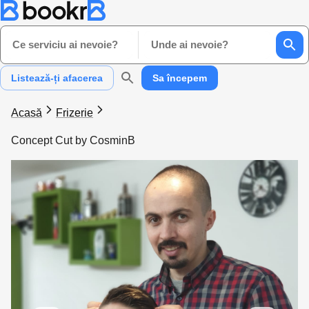
Ce serviciu ai nevoie?
Unde ai nevoie?
Listează-ți afacerea
Sa începem
Acasă
Frizerie
Concept Cut by CosminB