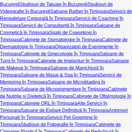
București
Studiouri de Tatuaje în București
Studiouri de
Videografie în București
Saloane Barber în Timișoara
Servicii de
Remodelare Corporală în Timișoara
Servicii de Coaching în
Timișoara
Servicii de Consultanță în Timișoara
Saloane de
Cosmetică în Timișoara
Spații de Coworking în
Timișoara
Cabinete de Stomatologie în Timișoara
Cabinete de
Dermatologie în Timișoara
Organizatori de Evenimente în
Timișoara
Cabinete de Ginecologie în Timișoara
Saloane de
Tuns în Timișoara
Cabinete de Implanturi în Timișoara
Saloane
de Makeup în Timișoara
Saloane de Manichiură în
Timișoara
Saloane de Masaj & Spa în Timișoara
Servicii de
Mentoring în Timișoara
Saloane de Microblading în
Timișoara
Saloane de Micropigmentare în Timișoara
Cabinete
de Nutriție și Dietetică în Timișoara
Cabinete de Oftalmologie în
Timișoara
Cabinete ORL în Timișoara
Alte Servicii în
Timișoara
Saloane de Epilare Definitivă în Timișoara
Antrenori
Personali în Timișoara
Servicii Pet Grooming în
Timișoara
Studiouri de Fotografie în Timișoara
Cabinete de
Chirurgie Plastică în Timișoara
Cabinete de Pedichiură în