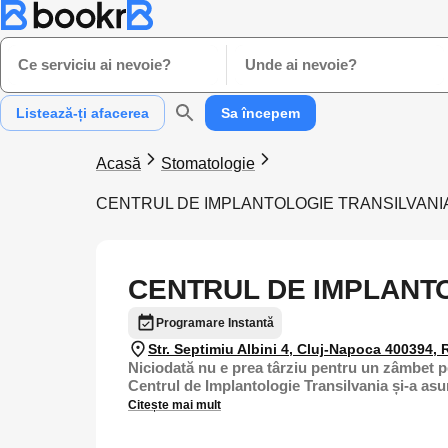
Ce serviciu ai nevoie?
Unde ai nevoie?
Listează-ți afacerea
Sa începem
Acasă
Stomatologie
CENTRUL DE IMPLANTOLOGIE TRANSILVANI
CENTRUL DE IMPLANT
Programare Instantă
Str. Septimiu Albini 4, Cluj-Napoca 400394,
Niciodată nu e prea târziu pentru un zâmbet p
Centrul de Implantologie Transilvania și-a asum
Citește mai mult