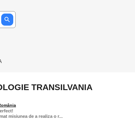
A
OLOGIE TRANSILVANIA
 România
erfect!
at misiunea de a realiza o r...