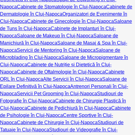
Napoca
Cabinete de Stomatologie în Cluj-Napoca
Cabinete de
Dermatologie în Cluj-Napoca
Organizatori de Evenimente în
Cluj-Napoca
Cabinete de Ginecologie în Cluj-Napoca
Saloane
de Tuns în Cluj-Napoca
Cabinete de Implanturi în Cluj-
Napoca
Saloane de Makeup în Cluj-Napoca
Saloane de
Manichiură în Cluj-Napoca
Saloane de Masaj & Spa în Cluj-
Napoca
Servicii de Mentoring în Cluj-Napoca
Saloane de
Microblading în Cluj-Napoca
Saloane de Micropigmentare în
Cluj-Napoca
Cabinete de Nutriție și Dietetică în Cluj-
Napoca
Cabinete de Oftalmologie în Cluj-Napoca
Cabinete
ORL în Cluj-Napoca
Alte Servicii în Cluj-Napoca
Saloane de
Epilare Definitivă în Cluj-Napoca
Antrenori Personali în Cluj-
Napoca
Servicii Pet Grooming în Cluj-Napoca
Studiouri de
Fotografie în Cluj-Napoca
Cabinete de Chirurgie Plastică în
Cluj-Napoca
Cabinete de Pedichiură în Cluj-Napoca
Cabinete
de Psihologie în Cluj-Napoca
Centre Sportive în Cluj-
Napoca
Cabinete de Chirurgie în Cluj-Napoca
Studiouri de
Tatuaje în Cluj-Napoca
Studiouri de Videografie în Cluj-