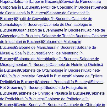
Napoca
Saloane Barber în București
Servicii de Remodelare
Corporală în București
Servicii de Coaching în București
Servicii
de Consultanță în București
Saloane de Cosmetică în
București
Spații de Coworking în București
Cabinete de
Stomatologie în București
Cabinete de Dermatologie în
București
Organizatori de Evenimente în București
Cabinete de
Ginecologie în București
Saloane de Tuns în București
Cabinete
de Implanturi în București
Saloane de Makeup în
București
Saloane de Manichiură în București
Saloane de
Masaj & Spa în București
Servicii de Mentoring în
București
Saloane de Microblading în București
Saloane de
Micropigmentare în București
Cabinete de Nutriție și Dietetică
în București
Cabinete de Oftalmologie în București
Cabinete
ORL în București
Alte Servicii în București
Saloane de Epilare
Definitivă în București
Antrenori Personali în București
Servicii
Pet Grooming în București
Studiouri de Fotografie în
București
Cabinete de Chirurgie Plastică în București
Cabinete
de Pedichiură în București
Cabinete de Psihologie în
București
Centre Sportive în București
Cabinete de Chirurgie în