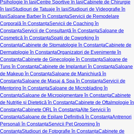
Psihologie în Iași
Centre Sportive în Iași
Cabinete de Chirurgie
în Iași
Studiouri de Tatuaje în Iași
Studiouri de Videografie în
Iași
Saloane Barber în Constanța
Servicii de Remodelare
Corporală în Constanța
Servicii de Coaching în
Constanța
Servicii de Consultanță în Constanța
Saloane de
Cosmetică în Constanța
Spații de Coworking în
Constanța
Cabinete de Stomatologie în Constanța
Cabinete de
Dermatologie în Constanța
Organizatori de Evenimente în
Constanța
Cabinete de Ginecologie în Constanța
Saloane de
Tuns în Constanța
Cabinete de Implanturi în Constanța
Saloane
de Makeup în Constanța
Saloane de Manichiură în
Constanța
Saloane de Masaj & Spa în Constanța
Servicii de
Mentoring în Constanța
Saloane de Microblading în
Constanța
Saloane de Micropigmentare în Constanța
Cabinete
de Nutriție și Dietetică în Constanța
Cabinete de Oftalmologie în
Constanța
Cabinete ORL în Constanța
Alte Servicii în
Constanța
Saloane de Epilare Definitivă în Constanța
Antrenori
Personali în Constanța
Servicii Pet Grooming în
Constanța
Studiouri de Fotografie în Constanța
Cabinete de