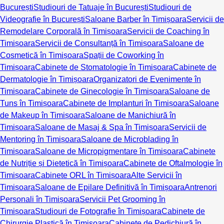
București
Studiouri de Tatuaje în București
Studiouri de
Videografie în București
Saloane Barber în Timișoara
Servicii de
Remodelare Corporală în Timișoara
Servicii de Coaching în
Timișoara
Servicii de Consultanță în Timișoara
Saloane de
Cosmetică în Timișoara
Spații de Coworking în
Timișoara
Cabinete de Stomatologie în Timișoara
Cabinete de
Dermatologie în Timișoara
Organizatori de Evenimente în
Timișoara
Cabinete de Ginecologie în Timișoara
Saloane de
Tuns în Timișoara
Cabinete de Implanturi în Timișoara
Saloane
de Makeup în Timișoara
Saloane de Manichiură în
Timișoara
Saloane de Masaj & Spa în Timișoara
Servicii de
Mentoring în Timișoara
Saloane de Microblading în
Timișoara
Saloane de Micropigmentare în Timișoara
Cabinete
de Nutriție și Dietetică în Timișoara
Cabinete de Oftalmologie în
Timișoara
Cabinete ORL în Timișoara
Alte Servicii în
Timișoara
Saloane de Epilare Definitivă în Timișoara
Antrenori
Personali în Timișoara
Servicii Pet Grooming în
Timișoara
Studiouri de Fotografie în Timișoara
Cabinete de
Chirurgie Plastică în Timișoara
Cabinete de Pedichiură în