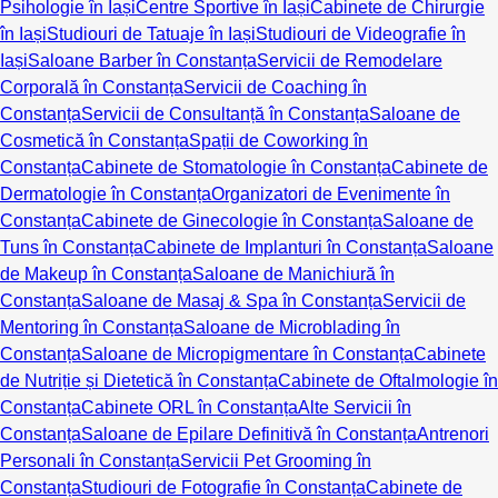
Psihologie în Iași
Centre Sportive în Iași
Cabinete de Chirurgie
în Iași
Studiouri de Tatuaje în Iași
Studiouri de Videografie în
Iași
Saloane Barber în Constanța
Servicii de Remodelare
Corporală în Constanța
Servicii de Coaching în
Constanța
Servicii de Consultanță în Constanța
Saloane de
Cosmetică în Constanța
Spații de Coworking în
Constanța
Cabinete de Stomatologie în Constanța
Cabinete de
Dermatologie în Constanța
Organizatori de Evenimente în
Constanța
Cabinete de Ginecologie în Constanța
Saloane de
Tuns în Constanța
Cabinete de Implanturi în Constanța
Saloane
de Makeup în Constanța
Saloane de Manichiură în
Constanța
Saloane de Masaj & Spa în Constanța
Servicii de
Mentoring în Constanța
Saloane de Microblading în
Constanța
Saloane de Micropigmentare în Constanța
Cabinete
de Nutriție și Dietetică în Constanța
Cabinete de Oftalmologie în
Constanța
Cabinete ORL în Constanța
Alte Servicii în
Constanța
Saloane de Epilare Definitivă în Constanța
Antrenori
Personali în Constanța
Servicii Pet Grooming în
Constanța
Studiouri de Fotografie în Constanța
Cabinete de