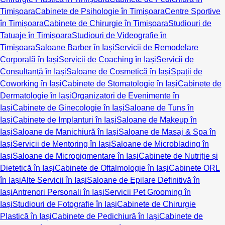
Timișoara
Cabinete de Psihologie în Timișoara
Centre Sportive
în Timișoara
Cabinete de Chirurgie în Timișoara
Studiouri de
Tatuaje în Timișoara
Studiouri de Videografie în
Timișoara
Saloane Barber în Iași
Servicii de Remodelare
Corporală în Iași
Servicii de Coaching în Iași
Servicii de
Consultanță în Iași
Saloane de Cosmetică în Iași
Spații de
Coworking în Iași
Cabinete de Stomatologie în Iași
Cabinete de
Dermatologie în Iași
Organizatori de Evenimente în
Iași
Cabinete de Ginecologie în Iași
Saloane de Tuns în
Iași
Cabinete de Implanturi în Iași
Saloane de Makeup în
Iași
Saloane de Manichiură în Iași
Saloane de Masaj & Spa în
Iași
Servicii de Mentoring în Iași
Saloane de Microblading în
Iași
Saloane de Micropigmentare în Iași
Cabinete de Nutriție și
Dietetică în Iași
Cabinete de Oftalmologie în Iași
Cabinete ORL
în Iași
Alte Servicii în Iași
Saloane de Epilare Definitivă în
Iași
Antrenori Personali în Iași
Servicii Pet Grooming în
Iași
Studiouri de Fotografie în Iași
Cabinete de Chirurgie
Plastică în Iași
Cabinete de Pedichiură în Iași
Cabinete de