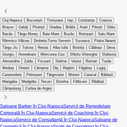
Cluj-Napoca
București
Timișoara
Iași
Constanța
Craiova
Brașov
Galați
Ploiești
Oradea
Brăila
Arad
Pitești
Sibiu
Bacău
Târgu Mureș
Baia Mare
Buzău
Botoșani
Satu Mare
Râmnicu Vâlcea
Drobeta-Turnu Severin
Suceava
Piatra Neamț
Târgu Jiu
Tulcea
Reșița
Alba Iulia
Bistrița
Călărași
Deva
Giurgiu
Hunedoara
Miercurea Ciuc
Sfântu Gheorghe
Slobozia
Alexandria
Zalău
Focșani
Slatina
Vaslui
Roman
Turda
Mediaș
Onești
Câmpina
Dej
Reghin
Făgăraș
Lugoj
Caransebeș
Petroșani
Târgoviște
Moreni
Caracal
Băilești
Mangalia
Medgidia
Tecuci
Dorohoi
Fălticeni
Rădăuți
Câmpulung
Curtea de Argeș
Saloane Barber în Cluj-Napoca
Servicii de Remodelare
Corporală în Cluj-Napoca
Servicii de Coaching în Cluj-
Napoca
Servicii de Consultanță în Cluj-Napoca
Saloane de
Cosmetică în Cluj-Napoca
Spații de Coworking în Cluj-