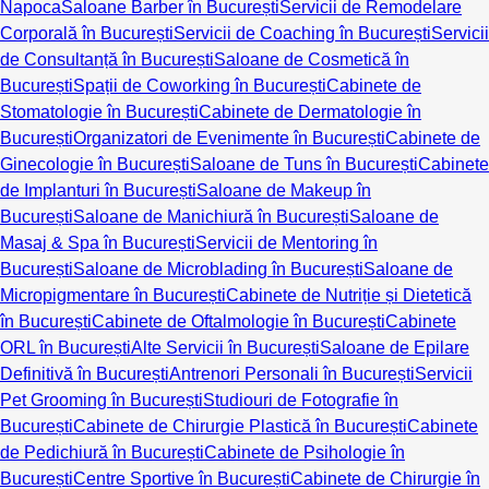
Napoca
Saloane Barber în București
Servicii de Remodelare
Corporală în București
Servicii de Coaching în București
Servicii
de Consultanță în București
Saloane de Cosmetică în
București
Spații de Coworking în București
Cabinete de
Stomatologie în București
Cabinete de Dermatologie în
București
Organizatori de Evenimente în București
Cabinete de
Ginecologie în București
Saloane de Tuns în București
Cabinete
de Implanturi în București
Saloane de Makeup în
București
Saloane de Manichiură în București
Saloane de
Masaj & Spa în București
Servicii de Mentoring în
București
Saloane de Microblading în București
Saloane de
Micropigmentare în București
Cabinete de Nutriție și Dietetică
în București
Cabinete de Oftalmologie în București
Cabinete
ORL în București
Alte Servicii în București
Saloane de Epilare
Definitivă în București
Antrenori Personali în București
Servicii
Pet Grooming în București
Studiouri de Fotografie în
București
Cabinete de Chirurgie Plastică în București
Cabinete
de Pedichiură în București
Cabinete de Psihologie în
București
Centre Sportive în București
Cabinete de Chirurgie în