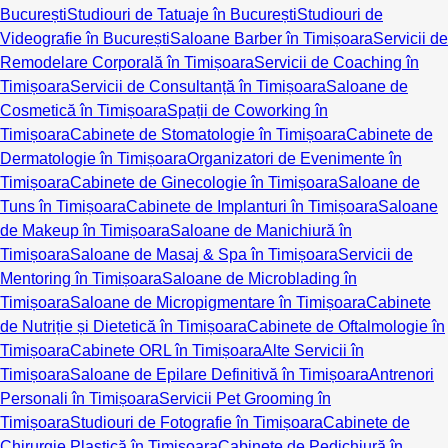
București
Studiouri de Tatuaje în București
Studiouri de
Videografie în București
Saloane Barber în Timișoara
Servicii de
Remodelare Corporală în Timișoara
Servicii de Coaching în
Timișoara
Servicii de Consultanță în Timișoara
Saloane de
Cosmetică în Timișoara
Spații de Coworking în
Timișoara
Cabinete de Stomatologie în Timișoara
Cabinete de
Dermatologie în Timișoara
Organizatori de Evenimente în
Timișoara
Cabinete de Ginecologie în Timișoara
Saloane de
Tuns în Timișoara
Cabinete de Implanturi în Timișoara
Saloane
de Makeup în Timișoara
Saloane de Manichiură în
Timișoara
Saloane de Masaj & Spa în Timișoara
Servicii de
Mentoring în Timișoara
Saloane de Microblading în
Timișoara
Saloane de Micropigmentare în Timișoara
Cabinete
de Nutriție și Dietetică în Timișoara
Cabinete de Oftalmologie în
Timișoara
Cabinete ORL în Timișoara
Alte Servicii în
Timișoara
Saloane de Epilare Definitivă în Timișoara
Antrenori
Personali în Timișoara
Servicii Pet Grooming în
Timișoara
Studiouri de Fotografie în Timișoara
Cabinete de
Chirurgie Plastică în Timișoara
Cabinete de Pedichiură în