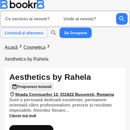
Ce serviciu ai nevoie?
Unde ai nevoie?
Listează-ți afacerea
Sa începem
Acasă
Cosmetica
Aesthetics by Rahela
Aesthetics by Rahela
Programare Instantă
Strada Cronicarilor 12, 011622 București, Romania
Sunt o persoană dedicată excelenței, permanent
orientată către profesionalism, precizie și rezultate
impecabile. Abordez fiecare...
Citește mai mult