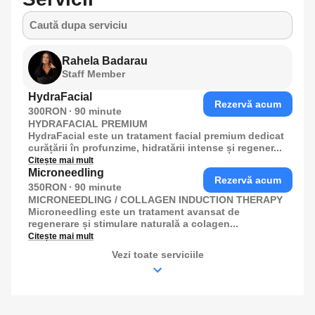
Caută dupa serviciu
Rahela Badarau
Staff Member
HydraFacial
Rezervă acum
300RON
90
minute
HYDRAFACIAL PREMIUM
HydraFacial este un tratament facial premium dedicat
curățării în profunzime, hidratării intense și regener...
Citește mai mult
Microneedling
Rezervă acum
350RON
90
minute
MICRONEEDLING / COLLAGEN INDUCTION THERAPY
Microneedling este un tratament avansat de
regenerare și stimulare naturală a colagen...
Citește mai mult
Vezi toate serviciile