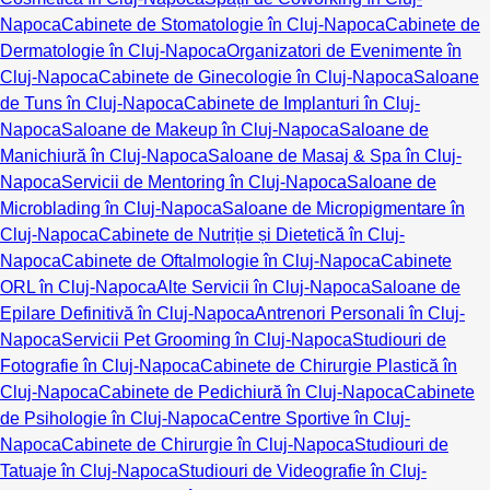
Napoca
Cabinete de Stomatologie în Cluj-Napoca
Cabinete de
Dermatologie în Cluj-Napoca
Organizatori de Evenimente în
Cluj-Napoca
Cabinete de Ginecologie în Cluj-Napoca
Saloane
de Tuns în Cluj-Napoca
Cabinete de Implanturi în Cluj-
Napoca
Saloane de Makeup în Cluj-Napoca
Saloane de
Manichiură în Cluj-Napoca
Saloane de Masaj & Spa în Cluj-
Napoca
Servicii de Mentoring în Cluj-Napoca
Saloane de
Microblading în Cluj-Napoca
Saloane de Micropigmentare în
Cluj-Napoca
Cabinete de Nutriție și Dietetică în Cluj-
Napoca
Cabinete de Oftalmologie în Cluj-Napoca
Cabinete
ORL în Cluj-Napoca
Alte Servicii în Cluj-Napoca
Saloane de
Epilare Definitivă în Cluj-Napoca
Antrenori Personali în Cluj-
Napoca
Servicii Pet Grooming în Cluj-Napoca
Studiouri de
Fotografie în Cluj-Napoca
Cabinete de Chirurgie Plastică în
Cluj-Napoca
Cabinete de Pedichiură în Cluj-Napoca
Cabinete
de Psihologie în Cluj-Napoca
Centre Sportive în Cluj-
Napoca
Cabinete de Chirurgie în Cluj-Napoca
Studiouri de
Tatuaje în Cluj-Napoca
Studiouri de Videografie în Cluj-